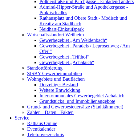
Pöltnerstraße und Kirchgasse - Einladend anders
Admiral-Hipper-Straße und Apothekergasse -
Praktisch alles
Rathausplatz und Obere Stadt - Modisch und
Kreativ am Stadtbach
Neidhart-Einkaufspark
Wirtschaftsstandort Weilheim
Gewerbegebiet „Am Weidenbach“
Gewerbegebiet „Paradeis / Leprosenweg / Am
Öferl“
Gewerbegebiet „Trifthof“
Gewerbegebiet „Achalaich“
Standortförderung
SISBY Gewerbeimmobilien
Wohngebiete und Bauflächen
Derzeitiger Bestand
Weitere Entwicklung
Interkommunales Gewerbegebiet Achalaich
Grundstücks- und Immobilienangebote
Grund- und Gewerbesteuersätze (Stadtkämmerei)
Zahlen - Daten - Fakten
Service
Rathaus Online
Eventkalender
Telefonverzeichnis