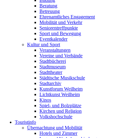
Bildung
Beratung
Betreuung
Ehrenamtliches Engagement
Mobilität und Verkehr
Seniorentreffpunkte
Sport und Bewegung
Eventkalender
Kultur und Sport
Veranstaltungen
Vereine und Verbände
Stadtbücherei
Stadtmuseum
Stadttheater
Städtische Musikschule
Stadtarchiv
Kunstforum Weilheim
Lichtkunst Weilheim
Kinos
Spiel- und Bolzplätze
Kirchen und Religion
Volkshochschule
Touristinfo
Übernachtung und Mobilität
Hotels und Zimmer