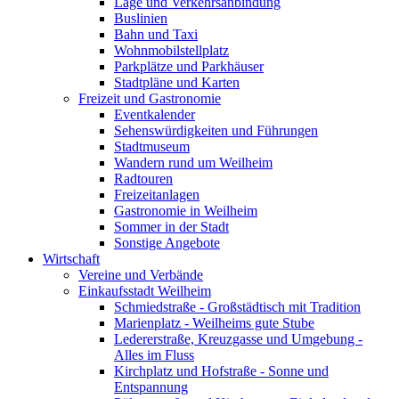
Lage und Verkehrsanbindung
Buslinien
Bahn und Taxi
Wohnmobilstellplatz
Parkplätze und Parkhäuser
Stadtpläne und Karten
Freizeit und Gastronomie
Eventkalender
Sehenswürdigkeiten und Führungen
Stadtmuseum
Wandern rund um Weilheim
Radtouren
Freizeitanlagen
Gastronomie in Weilheim
Sommer in der Stadt
Sonstige Angebote
Wirtschaft
Vereine und Verbände
Einkaufsstadt Weilheim
Schmiedstraße - Großstädtisch mit Tradition
Marienplatz - Weilheims gute Stube
Ledererstraße, Kreuzgasse und Umgebung -
Alles im Fluss
Kirchplatz und Hofstraße - Sonne und
Entspannung