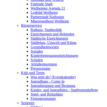
Fairtrade Stadt
Weilheimer Agenda 21
Leitbild Weilheim
Partnerstadt Narbonne
Minenjagdboot Weilheim
Bürgerservice
Rathaus, Stadtpolitik
Einrichtungen und Behörden
Städtische Einrichtungen
Städtebau, Umwelt und Klima
Gesundheitswesen
Soziales
Kinderbetreuungseinrichtungen
Schulen
Abfallentsorgung
Presseorgane
Kids und Teens
Was geht ab? (Eventkalender)
Jugendhaus - Come In
Jugendgruppen und Beratung
Kinder- und Jugendbüro - Stadtjugendpflege
Spiel- und Bolzplätze
Ferienprogramm
Senioren