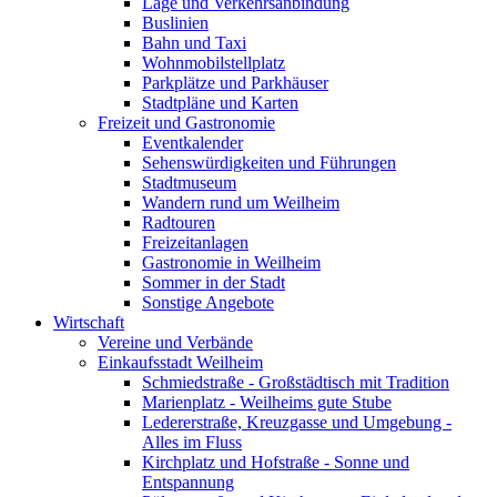
Lage und Verkehrsanbindung
Buslinien
Bahn und Taxi
Wohnmobilstellplatz
Parkplätze und Parkhäuser
Stadtpläne und Karten
Freizeit und Gastronomie
Eventkalender
Sehenswürdigkeiten und Führungen
Stadtmuseum
Wandern rund um Weilheim
Radtouren
Freizeitanlagen
Gastronomie in Weilheim
Sommer in der Stadt
Sonstige Angebote
Wirtschaft
Vereine und Verbände
Einkaufsstadt Weilheim
Schmiedstraße - Großstädtisch mit Tradition
Marienplatz - Weilheims gute Stube
Ledererstraße, Kreuzgasse und Umgebung -
Alles im Fluss
Kirchplatz und Hofstraße - Sonne und
Entspannung