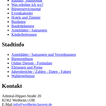
Rathaus, Stadtpolitik
Was erledige ich wo?
Bürgerserviceportal
Eventkalender
Hotels und Zimmer
Buslinien
Bauleitplanung
Amtsblätter / Satzungen
Kinderbetreuung
Stadtinfo
Amtsblätter / Satzungen und Verordnungen
Bürgerstiftung
Online Dienste - Formulare
Ehrungen und Preise
Jahresberichte / Zahlen - Daten - Fakten
Wahlergebnisse
Kontakt
Admiral-Hipper-Straße 20
82362 Weilheim i.OB
E-Mail
info@weilheim.bayern.de