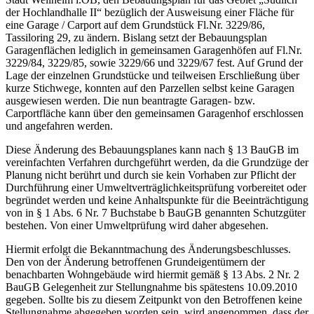
der Hochlandhalle II“ bezüglich der Ausweisung einer Fläche für
eine Garage / Carport auf dem Grundstück Fl.Nr. 3229/86,
Tassiloring 29, zu ändern. Bislang setzt der Bebauungsplan
Garagenflächen lediglich in gemeinsamen Garagenhöfen auf Fl.Nr.
3229/84, 3229/85, sowie 3229/66 und 3229/67 fest. Auf Grund der
Lage der einzelnen Grundstücke und teilweisen Erschließung über
kurze Stichwege, konnten auf den Parzellen selbst keine Garagen
ausgewiesen werden. Die nun beantragte Garagen- bzw.
Carportfläche kann über den gemeinsamen Garagenhof erschlossen
und angefahren werden.
Diese Änderung des Bebauungsplanes kann nach § 13 BauGB im
vereinfachten Verfahren durchgeführt werden, da die Grundzüge der
Planung nicht berührt und durch sie kein Vorhaben zur Pflicht der
Durchführung einer Umweltverträglichkeitsprüfung vorbereitet oder
begründet werden und keine Anhaltspunkte für die Beeinträchtigung
von in § 1 Abs. 6 Nr. 7 Buchstabe b BauGB genannten Schutzgüter
bestehen. Von einer Umweltprüfung wird daher abgesehen.
Hiermit erfolgt die Bekanntmachung des Änderungsbeschlusses.
Den von der Änderung betroffenen Grundeigentümern der
benachbarten Wohngebäude wird hiermit gemäß § 13 Abs. 2 Nr. 2
BauGB Gelegenheit zur Stellungnahme bis spätestens 10.09.2010
gegeben. Sollte bis zu diesem Zeitpunkt von den Betroffenen keine
Stellungnahme abgegeben worden sein, wird angenommen, dass der