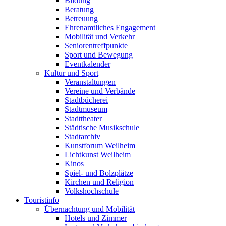
Bildung
Beratung
Betreuung
Ehrenamtliches Engagement
Mobilität und Verkehr
Seniorentreffpunkte
Sport und Bewegung
Eventkalender
Kultur und Sport
Veranstaltungen
Vereine und Verbände
Stadtbücherei
Stadtmuseum
Stadttheater
Städtische Musikschule
Stadtarchiv
Kunstforum Weilheim
Lichtkunst Weilheim
Kinos
Spiel- und Bolzplätze
Kirchen und Religion
Volkshochschule
Touristinfo
Übernachtung und Mobilität
Hotels und Zimmer