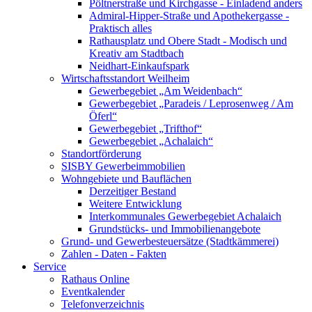
Pöltnerstraße und Kirchgasse - Einladend anders
Admiral-Hipper-Straße und Apothekergasse -
Praktisch alles
Rathausplatz und Obere Stadt - Modisch und
Kreativ am Stadtbach
Neidhart-Einkaufspark
Wirtschaftsstandort Weilheim
Gewerbegebiet „Am Weidenbach“
Gewerbegebiet „Paradeis / Leprosenweg / Am
Öferl“
Gewerbegebiet „Trifthof“
Gewerbegebiet „Achalaich“
Standortförderung
SISBY Gewerbeimmobilien
Wohngebiete und Bauflächen
Derzeitiger Bestand
Weitere Entwicklung
Interkommunales Gewerbegebiet Achalaich
Grundstücks- und Immobilienangebote
Grund- und Gewerbesteuersätze (Stadtkämmerei)
Zahlen - Daten - Fakten
Service
Rathaus Online
Eventkalender
Telefonverzeichnis