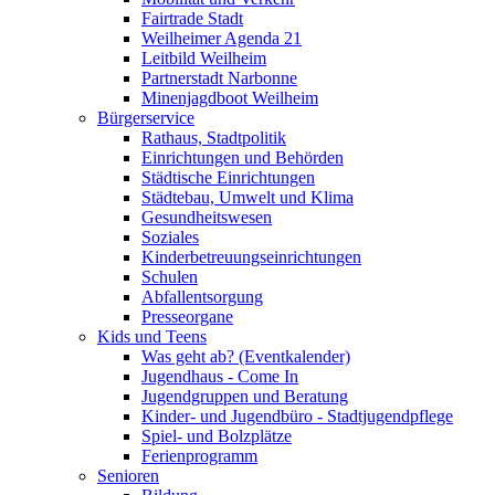
Fairtrade Stadt
Weilheimer Agenda 21
Leitbild Weilheim
Partnerstadt Narbonne
Minenjagdboot Weilheim
Bürgerservice
Rathaus, Stadtpolitik
Einrichtungen und Behörden
Städtische Einrichtungen
Städtebau, Umwelt und Klima
Gesundheitswesen
Soziales
Kinderbetreuungseinrichtungen
Schulen
Abfallentsorgung
Presseorgane
Kids und Teens
Was geht ab? (Eventkalender)
Jugendhaus - Come In
Jugendgruppen und Beratung
Kinder- und Jugendbüro - Stadtjugendpflege
Spiel- und Bolzplätze
Ferienprogramm
Senioren