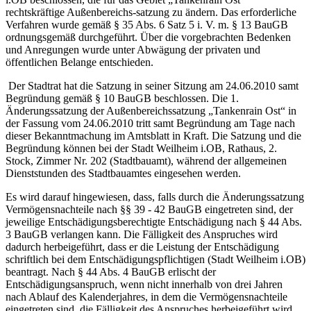
rechtskräftige Außenbereichs-satzung zu ändern. Das erforderliche
Verfahren wurde gemäß § 35 Abs. 6 Satz 5 i. V. m. § 13 BauGB
ordnungsgemäß durchgeführt. Über die vorgebrachten Bedenken
und Anregungen wurde unter Abwägung der privaten und
öffentlichen Belange entschieden.
Der Stadtrat hat die Satzung in seiner Sitzung am 24.06.2010 samt
Begründung gemäß § 10 BauGB beschlossen. Die 1.
Änderungssatzung der Außenbereichssatzung „Tankenrain Ost“ in
der Fassung vom 24.06.2010 tritt samt Begründung am Tage nach
dieser Bekanntmachung im Amtsblatt in Kraft. Die Satzung und die
Begründung können bei der Stadt Weilheim i.OB, Rathaus, 2.
Stock, Zimmer Nr. 202 (Stadtbauamt), während der allgemeinen
Dienststunden des Stadtbauamtes eingesehen werden.
Es wird darauf hingewiesen, dass, falls durch die Änderungssatzung
Vermögensnachteile nach §§ 39 - 42 BauGB eingetreten sind, der
jeweilige Entschädigungsberechtigte Entschädigung nach § 44 Abs.
3 BauGB verlangen kann. Die Fälligkeit des Anspruches wird
dadurch herbeigeführt, dass er die Leistung der Entschädigung
schriftlich bei dem Entschädigungspflichtigen (Stadt Weilheim i.OB)
beantragt. Nach § 44 Abs. 4 BauGB erlischt der
Entschädigungsanspruch, wenn nicht innerhalb von drei Jahren
nach Ablauf des Kalenderjahres, in dem die Vermögensnachteile
eingetreten sind, die Fälligkeit des Anspruches herbeigeführt wird.