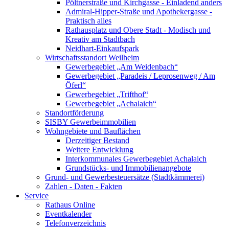
Pöltnerstraße und Kirchgasse - Einladend anders
Admiral-Hipper-Straße und Apothekergasse -
Praktisch alles
Rathausplatz und Obere Stadt - Modisch und
Kreativ am Stadtbach
Neidhart-Einkaufspark
Wirtschaftsstandort Weilheim
Gewerbegebiet „Am Weidenbach“
Gewerbegebiet „Paradeis / Leprosenweg / Am
Öferl“
Gewerbegebiet „Trifthof“
Gewerbegebiet „Achalaich“
Standortförderung
SISBY Gewerbeimmobilien
Wohngebiete und Bauflächen
Derzeitiger Bestand
Weitere Entwicklung
Interkommunales Gewerbegebiet Achalaich
Grundstücks- und Immobilienangebote
Grund- und Gewerbesteuersätze (Stadtkämmerei)
Zahlen - Daten - Fakten
Service
Rathaus Online
Eventkalender
Telefonverzeichnis