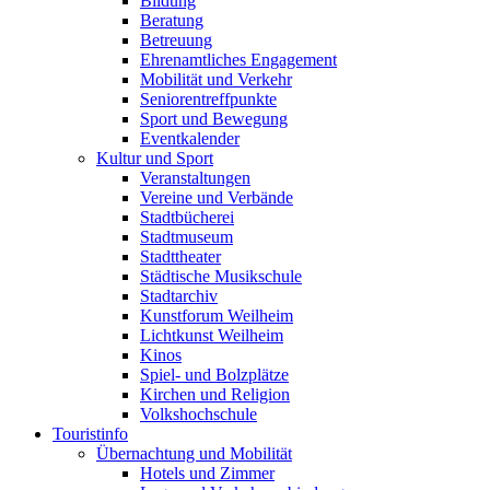
Bildung
Beratung
Betreuung
Ehrenamtliches Engagement
Mobilität und Verkehr
Seniorentreffpunkte
Sport und Bewegung
Eventkalender
Kultur und Sport
Veranstaltungen
Vereine und Verbände
Stadtbücherei
Stadtmuseum
Stadttheater
Städtische Musikschule
Stadtarchiv
Kunstforum Weilheim
Lichtkunst Weilheim
Kinos
Spiel- und Bolzplätze
Kirchen und Religion
Volkshochschule
Touristinfo
Übernachtung und Mobilität
Hotels und Zimmer