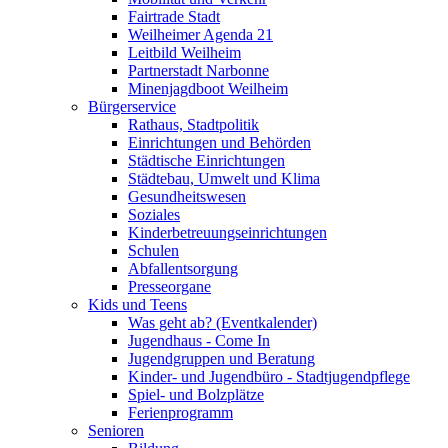
Fairtrade Stadt
Weilheimer Agenda 21
Leitbild Weilheim
Partnerstadt Narbonne
Minenjagdboot Weilheim
Bürgerservice
Rathaus, Stadtpolitik
Einrichtungen und Behörden
Städtische Einrichtungen
Städtebau, Umwelt und Klima
Gesundheitswesen
Soziales
Kinderbetreuungseinrichtungen
Schulen
Abfallentsorgung
Presseorgane
Kids und Teens
Was geht ab? (Eventkalender)
Jugendhaus - Come In
Jugendgruppen und Beratung
Kinder- und Jugendbüro - Stadtjugendpflege
Spiel- und Bolzplätze
Ferienprogramm
Senioren