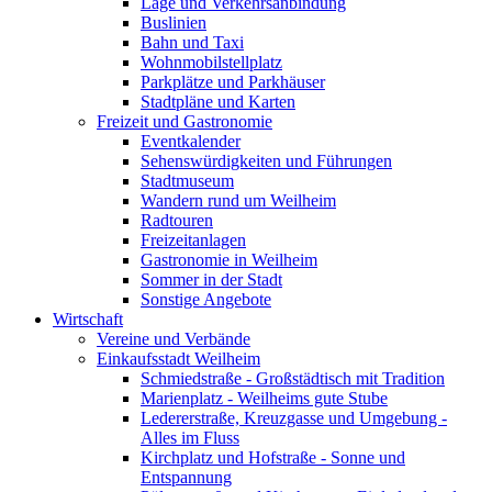
Lage und Verkehrsanbindung
Buslinien
Bahn und Taxi
Wohnmobilstellplatz
Parkplätze und Parkhäuser
Stadtpläne und Karten
Freizeit und Gastronomie
Eventkalender
Sehenswürdigkeiten und Führungen
Stadtmuseum
Wandern rund um Weilheim
Radtouren
Freizeitanlagen
Gastronomie in Weilheim
Sommer in der Stadt
Sonstige Angebote
Wirtschaft
Vereine und Verbände
Einkaufsstadt Weilheim
Schmiedstraße - Großstädtisch mit Tradition
Marienplatz - Weilheims gute Stube
Ledererstraße, Kreuzgasse und Umgebung -
Alles im Fluss
Kirchplatz und Hofstraße - Sonne und
Entspannung