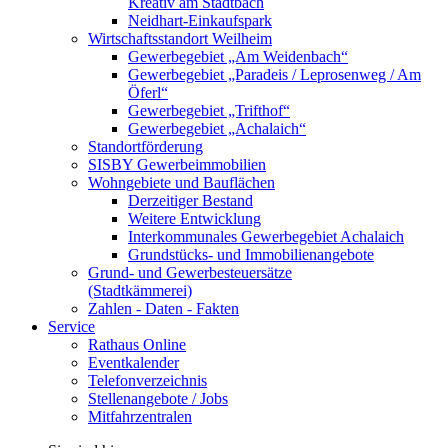
Kreativ am Stadtbach
Neidhart-Einkaufspark
Wirtschaftsstandort Weilheim
Gewerbegebiet „Am Weidenbach“
Gewerbegebiet „Paradeis / Leprosenweg / Am
Öferl“
Gewerbegebiet „Trifthof“
Gewerbegebiet „Achalaich“
Standortförderung
SISBY Gewerbeimmobilien
Wohngebiete und Bauflächen
Derzeitiger Bestand
Weitere Entwicklung
Interkommunales Gewerbegebiet Achalaich
Grundstücks- und Immobilienangebote
Grund- und Gewerbesteuersätze
(Stadtkämmerei)
Zahlen - Daten - Fakten
Service
Rathaus Online
Eventkalender
Telefonverzeichnis
Stellenangebote / Jobs
Mitfahrzentralen