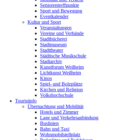
Seniorentreffpunkte
Sport und Bewegung
Eventkalender
Kultur und Sport
Veranstaltungen
Vereine und Verbände
Stadtbücherei
Stadtmuseum
Stadttheater
Städtische Musikschule
Stadtarchiv
Kunstforum Weilheim
Lichtkunst Weilheim
Kinos
Spiel- und Bolzplätze
Kirchen und Religion
Volkshochschule
Touristinfo
Übernachtung und Mobilität
Hotels und Zimmer
Lage und Verkehrsanbindung
Buslinien
Bahn und Taxi
Wohnmobilstellplatz