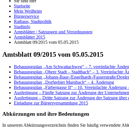
Sie sind hier
Startseite
Mein Weilheim
Bürgerservice
Rathaus, Stadtpolitik
Stadtinfo
Amtsblätter / Satzungen und Verordnungen
Amtsblätter 2015
Amtsblatt 09/2015 vom 05.05.2015
Amtsblatt 09/2015 vom 05.05.2015
Bebauungsplan „Am Schwattachweg“ – 7. vereinfachte Änder
Bebauungsplan „Obere Stadt – Stadtbach“ – 3. Vereinfachte
Bebauungsplan „Johann-Baur-/Engelhardt-/Fasserstraße/Degle
Bebauungsplan „Dorfgebiet Marnbach“ – 4. Änderung
Bebauungsplan „Färbergasse II“ – 10. Vereinfachte Änderung 
Ausfertigung – Fünfte Satzung zur Änderung der Unternehmen
Ausfertigung – Dritte Satzung zur Änderung der Satzung über 
Einladung zur Bürgerversammlung 2015
Abkürzungen
und ihre Bedeutungen
In unserem Abkürzungsverzeichnis finden Sie häufig verwendete Abkü