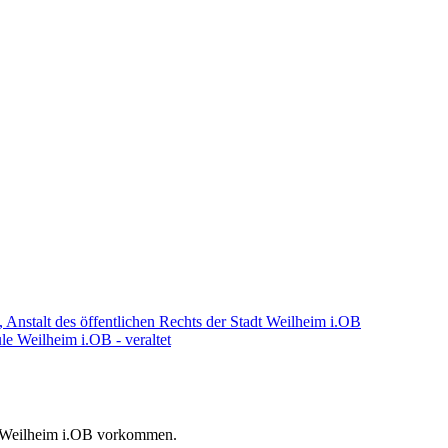
nstalt des öffentlichen Rechts der Stadt Weilheim i.OB
e Weilheim i.OB - veraltet
dt Weilheim i.OB vorkommen.