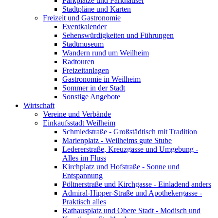
Parkplätze und Parkhäuser
Stadtpläne und Karten
Freizeit und Gastronomie
Eventkalender
Sehenswürdigkeiten und Führungen
Stadtmuseum
Wandern rund um Weilheim
Radtouren
Freizeitanlagen
Gastronomie in Weilheim
Sommer in der Stadt
Sonstige Angebote
Wirtschaft
Vereine und Verbände
Einkaufsstadt Weilheim
Schmiedstraße - Großstädtisch mit Tradition
Marienplatz - Weilheims gute Stube
Ledererstraße, Kreuzgasse und Umgebung -
Alles im Fluss
Kirchplatz und Hofstraße - Sonne und
Entspannung
Pöltnerstraße und Kirchgasse - Einladend anders
Admiral-Hipper-Straße und Apothekergasse -
Praktisch alles
Rathausplatz und Obere Stadt - Modisch und