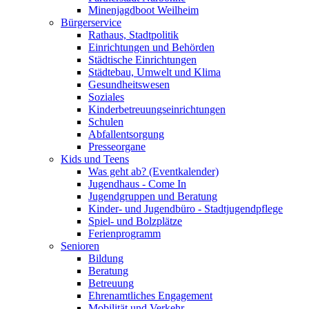
Minenjagdboot Weilheim
Bürgerservice
Rathaus, Stadtpolitik
Einrichtungen und Behörden
Städtische Einrichtungen
Städtebau, Umwelt und Klima
Gesundheitswesen
Soziales
Kinderbetreuungseinrichtungen
Schulen
Abfallentsorgung
Presseorgane
Kids und Teens
Was geht ab? (Eventkalender)
Jugendhaus - Come In
Jugendgruppen und Beratung
Kinder- und Jugendbüro - Stadtjugendpflege
Spiel- und Bolzplätze
Ferienprogramm
Senioren
Bildung
Beratung
Betreuung
Ehrenamtliches Engagement
Mobilität und Verkehr