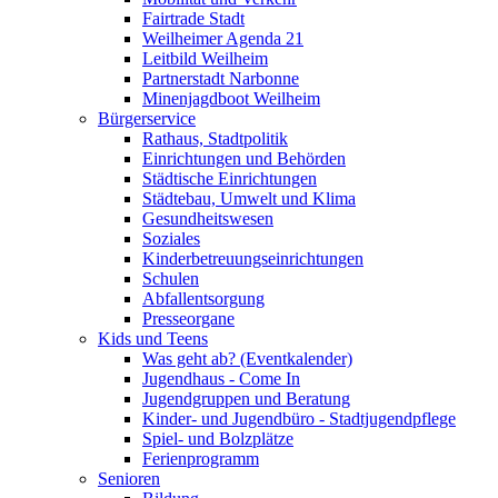
Fairtrade Stadt
Weilheimer Agenda 21
Leitbild Weilheim
Partnerstadt Narbonne
Minenjagdboot Weilheim
Bürgerservice
Rathaus, Stadtpolitik
Einrichtungen und Behörden
Städtische Einrichtungen
Städtebau, Umwelt und Klima
Gesundheitswesen
Soziales
Kinderbetreuungseinrichtungen
Schulen
Abfallentsorgung
Presseorgane
Kids und Teens
Was geht ab? (Eventkalender)
Jugendhaus - Come In
Jugendgruppen und Beratung
Kinder- und Jugendbüro - Stadtjugendpflege
Spiel- und Bolzplätze
Ferienprogramm
Senioren