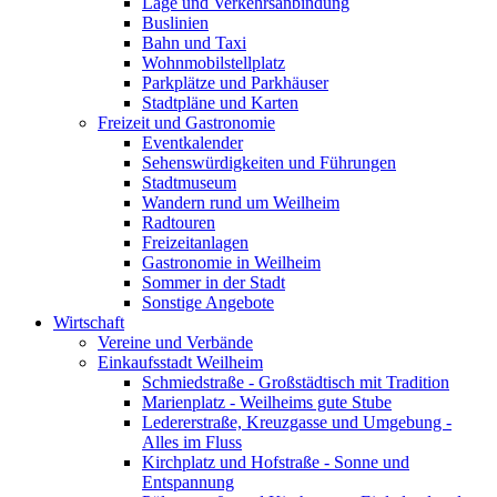
Lage und Verkehrsanbindung
Buslinien
Bahn und Taxi
Wohnmobilstellplatz
Parkplätze und Parkhäuser
Stadtpläne und Karten
Freizeit und Gastronomie
Eventkalender
Sehenswürdigkeiten und Führungen
Stadtmuseum
Wandern rund um Weilheim
Radtouren
Freizeitanlagen
Gastronomie in Weilheim
Sommer in der Stadt
Sonstige Angebote
Wirtschaft
Vereine und Verbände
Einkaufsstadt Weilheim
Schmiedstraße - Großstädtisch mit Tradition
Marienplatz - Weilheims gute Stube
Ledererstraße, Kreuzgasse und Umgebung -
Alles im Fluss
Kirchplatz und Hofstraße - Sonne und
Entspannung