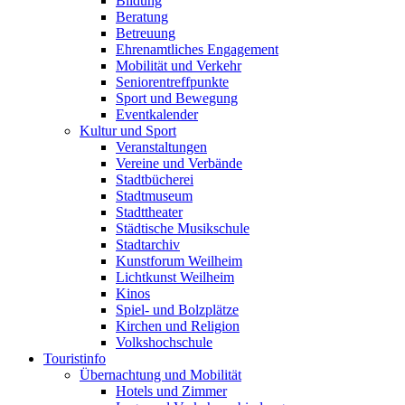
Bildung
Beratung
Betreuung
Ehrenamtliches Engagement
Mobilität und Verkehr
Seniorentreffpunkte
Sport und Bewegung
Eventkalender
Kultur und Sport
Veranstaltungen
Vereine und Verbände
Stadtbücherei
Stadtmuseum
Stadttheater
Städtische Musikschule
Stadtarchiv
Kunstforum Weilheim
Lichtkunst Weilheim
Kinos
Spiel- und Bolzplätze
Kirchen und Religion
Volkshochschule
Touristinfo
Übernachtung und Mobilität
Hotels und Zimmer