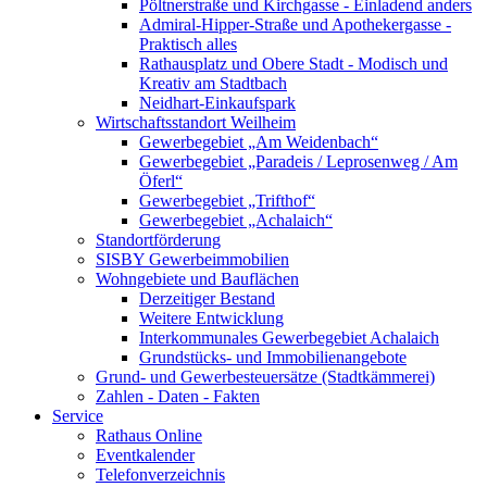
Pöltnerstraße und Kirchgasse - Einladend anders
Admiral-Hipper-Straße und Apothekergasse -
Praktisch alles
Rathausplatz und Obere Stadt - Modisch und
Kreativ am Stadtbach
Neidhart-Einkaufspark
Wirtschaftsstandort Weilheim
Gewerbegebiet „Am Weidenbach“
Gewerbegebiet „Paradeis / Leprosenweg / Am
Öferl“
Gewerbegebiet „Trifthof“
Gewerbegebiet „Achalaich“
Standortförderung
SISBY Gewerbeimmobilien
Wohngebiete und Bauflächen
Derzeitiger Bestand
Weitere Entwicklung
Interkommunales Gewerbegebiet Achalaich
Grundstücks- und Immobilienangebote
Grund- und Gewerbesteuersätze (Stadtkämmerei)
Zahlen - Daten - Fakten
Service
Rathaus Online
Eventkalender
Telefonverzeichnis