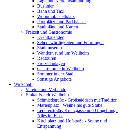
Lage und Verkehrsanbindung
Buslinien
Bahn und Taxi
Wohnmobilstellplatz
Parkplätze und Parkhäuser
Stadtpläne und Karten
Freizeit und Gastronomie
Eventkalender
Sehenswürdigkeiten und Führungen
Stadtmuseum
Wandern rund um Weilheim
Radtouren
Freizeitanlagen
Gastronomie in Weilheim
Sommer in der Stadt
Sonstige Angebote
Wirtschaft
Vereine und Verbände
Einkaufsstadt Weilheim
Schmiedstraße - Großstädtisch mit Tradition
Marienplatz - Weilheims gute Stube
Ledererstraße, Kreuzgasse und Umgebung -
Alles im Fluss
Kirchplatz und Hofstraße - Sonne und
Entspannung