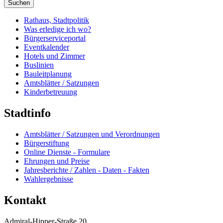
Suchen
Rathaus, Stadtpolitik
Was erledige ich wo?
Bürgerserviceportal
Eventkalender
Hotels und Zimmer
Buslinien
Bauleitplanung
Amtsblätter / Satzungen
Kinderbetreuung
Stadtinfo
Amtsblätter / Satzungen und Verordnungen
Bürgerstiftung
Online Dienste - Formulare
Ehrungen und Preise
Jahresberichte / Zahlen - Daten - Fakten
Wahlergebnisse
Kontakt
Admiral-Hipper-Straße 20