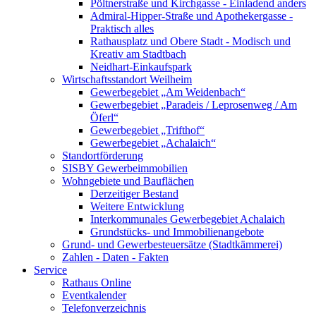
Pöltnerstraße und Kirchgasse - Einladend anders
Admiral-Hipper-Straße und Apothekergasse -
Praktisch alles
Rathausplatz und Obere Stadt - Modisch und
Kreativ am Stadtbach
Neidhart-Einkaufspark
Wirtschaftsstandort Weilheim
Gewerbegebiet „Am Weidenbach“
Gewerbegebiet „Paradeis / Leprosenweg / Am
Öferl“
Gewerbegebiet „Trifthof“
Gewerbegebiet „Achalaich“
Standortförderung
SISBY Gewerbeimmobilien
Wohngebiete und Bauflächen
Derzeitiger Bestand
Weitere Entwicklung
Interkommunales Gewerbegebiet Achalaich
Grundstücks- und Immobilienangebote
Grund- und Gewerbesteuersätze (Stadtkämmerei)
Zahlen - Daten - Fakten
Service
Rathaus Online
Eventkalender
Telefonverzeichnis