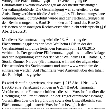
vorliegende Flächennutzungsplan der Genehmigung des
Landratsamtes Weilheim-Schongau als der hierfür zuständigen
Verwaltungsbehörde. Die Genehmigung war zu erteilen, da das
Aufstellungsverfahren für die Änderung des Flächennutzungsplanes
ordnungsgemäß durchgeführt wurde und der Flächennutzungsplan
den Bestimmungen des BauGB und den auf Grund des BauGB
erlassenen oder sonstigen Rechtsvorschriften nicht widerspricht (§ 6
Abs. 2 BauGB).
Mit dieser Bekanntmachung wird die 13. Änderung des
Flächennutzungsplanes der Stadt Weilheim i.OB in der der
Genehmigung zugrunde liegenden Fassung vom 12.08.2015
verbindlich. Der geänderte Flächennutzungsplan samt allen Anlagen
und der Begründung kann bei der Stadt Weilheim i.OB, Rathaus, 2.
Stock, Zimmer Nr. 202 (Stadtbauamt), während der allgemeinen
Dienststunden des Stadtbauamtes und unter www.weilheim.de
eingesehen werden. Auf Nachfrage wird Auskunft über den Inhalt
des Bauleitplanes gegeben.
Es wird darauf hingewiesen, dass nach § 215 Abs. 1 Nr. 1 – 3
BauGB eine Verletzung von den in § 214 BauGB genannten
Verfahrens- oder Formvorschriften - dies sind Vorschriften über die
Beteiligung der Öffentlichkeit und der Träger öffentlicher Belange,
Vorschriften über die Begründung sowie den Umweltbericht zum
Flächennutzungsplan sowie Vorschriften bezüglich der