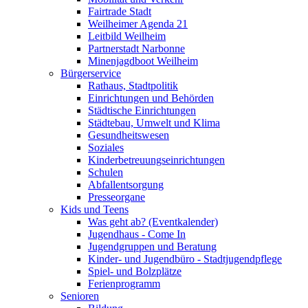
Fairtrade Stadt
Weilheimer Agenda 21
Leitbild Weilheim
Partnerstadt Narbonne
Minenjagdboot Weilheim
Bürgerservice
Rathaus, Stadtpolitik
Einrichtungen und Behörden
Städtische Einrichtungen
Städtebau, Umwelt und Klima
Gesundheitswesen
Soziales
Kinderbetreuungseinrichtungen
Schulen
Abfallentsorgung
Presseorgane
Kids und Teens
Was geht ab? (Eventkalender)
Jugendhaus - Come In
Jugendgruppen und Beratung
Kinder- und Jugendbüro - Stadtjugendpflege
Spiel- und Bolzplätze
Ferienprogramm
Senioren