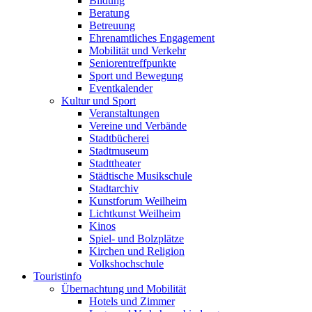
Bildung
Beratung
Betreuung
Ehrenamtliches Engagement
Mobilität und Verkehr
Seniorentreffpunkte
Sport und Bewegung
Eventkalender
Kultur und Sport
Veranstaltungen
Vereine und Verbände
Stadtbücherei
Stadtmuseum
Stadttheater
Städtische Musikschule
Stadtarchiv
Kunstforum Weilheim
Lichtkunst Weilheim
Kinos
Spiel- und Bolzplätze
Kirchen und Religion
Volkshochschule
Touristinfo
Übernachtung und Mobilität
Hotels und Zimmer