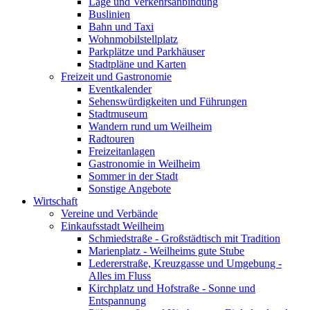
Lage und Verkehrsanbindung
Buslinien
Bahn und Taxi
Wohnmobilstellplatz
Parkplätze und Parkhäuser
Stadtpläne und Karten
Freizeit und Gastronomie
Eventkalender
Sehenswürdigkeiten und Führungen
Stadtmuseum
Wandern rund um Weilheim
Radtouren
Freizeitanlagen
Gastronomie in Weilheim
Sommer in der Stadt
Sonstige Angebote
Wirtschaft
Vereine und Verbände
Einkaufsstadt Weilheim
Schmiedstraße - Großstädtisch mit Tradition
Marienplatz - Weilheims gute Stube
Ledererstraße, Kreuzgasse und Umgebung -
Alles im Fluss
Kirchplatz und Hofstraße - Sonne und
Entspannung