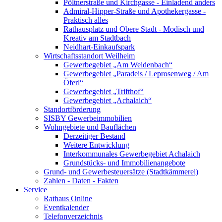
Pöltnerstraße und Kirchgasse - Einladend anders
Admiral-Hipper-Straße und Apothekergasse -
Praktisch alles
Rathausplatz und Obere Stadt - Modisch und
Kreativ am Stadtbach
Neidhart-Einkaufspark
Wirtschaftsstandort Weilheim
Gewerbegebiet „Am Weidenbach“
Gewerbegebiet „Paradeis / Leprosenweg / Am
Öferl“
Gewerbegebiet „Trifthof“
Gewerbegebiet „Achalaich“
Standortförderung
SISBY Gewerbeimmobilien
Wohngebiete und Bauflächen
Derzeitiger Bestand
Weitere Entwicklung
Interkommunales Gewerbegebiet Achalaich
Grundstücks- und Immobilienangebote
Grund- und Gewerbesteuersätze (Stadtkämmerei)
Zahlen - Daten - Fakten
Service
Rathaus Online
Eventkalender
Telefonverzeichnis