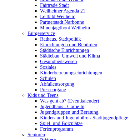
Fairtrade Stadt
Weilheimer Agenda 21
Leitbild Weilheim
Partnerstadt Narbonne
Minenjagdboot Weilheim
Bürgerservice
Rathaus, Stadtpolitik
Einrichtungen und Behörden
Städtische Einrichtungen
Städtebau, Umwelt und Klima
Gesundheitswesen
Soziales
Kinderbetreuungseinrichtungen
Schulen
Abfallentsorgung
Presseorgane
Kids und Teens
Was geht ab? (Eventkalender)
Jugendhaus - Come In
Jugendgruppen und Beratung
Kinder- und Jugendbüro - Stadtjugendpflege
Spiel- und Bolzplätze
Ferienprogramm
Senioren