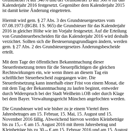
Kalenderjahr 2016 festgesetzt. Gegenüber dem Kalenderjahr 2015
ist damit keine Änderung eingetreten.
Hiermit wird gem. § 27 Abs. 3 des Grundsteuergesetzes vom
07.08.1973 (BGBl. I S. 965) die Grundsteuer für das Kalenderjahr
2016 in gleicher Höhe wie im Vorjahr festgesetzt. Auf die Erteilung
von Grundsteuerbescheiden für das Kalenderjahr 2016 wird deshalb
verzichtet. Sollten sich die Besteuerungsgrundlagen ändern, werden
gem. § 27 Abs. 2 des Grundsteuergesetzes Änderungsbescheide
erteilt.
Mit dem Tage der öffentlichen Bekanntmachung dieser
Steuerfestsetzung treten für die Steuerpflichtigen die gleichen
Rechtswirkungen ein, wie wenn ihnen an diesem Tag ein
schriftlicher Steuerbescheid zugegangen wäre. Die
Steuerfestsetzung kann innerhalb einer Frist von einem Monat, die
mit dem Tag der Bekanntmachung zu laufen beginnt, entweder
durch Widerspruch bei der Stadt Weilheim i.OB oder durch Klage
bei dem Bayer. Verwaltungsgericht München angefochten werden.
Die Grundsteuer wird wie bisher zu je einem Viertel ihres
Jahresbetrages am 15. Februar, 15. Mai, 15. August und 15.
November 2016 fällig. Abweichend hiervon werden Kleinbeträge
bis zu 15,-- € am 15. August 2016 mit ihrem Jahresbetrag und
Kleinbeträge bis zu 30,-- € am 15. Februar 2016 und am 15. August