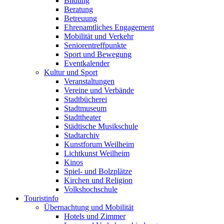
Bildung
Beratung
Betreuung
Ehrenamtliches Engagement
Mobilität und Verkehr
Seniorentreffpunkte
Sport und Bewegung
Eventkalender
Kultur und Sport
Veranstaltungen
Vereine und Verbände
Stadtbücherei
Stadtmuseum
Stadttheater
Städtische Musikschule
Stadtarchiv
Kunstforum Weilheim
Lichtkunst Weilheim
Kinos
Spiel- und Bolzplätze
Kirchen und Religion
Volkshochschule
Touristinfo
Übernachtung und Mobilität
Hotels und Zimmer