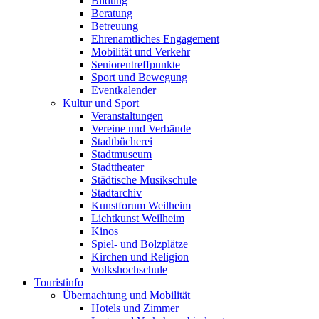
Bildung
Beratung
Betreuung
Ehrenamtliches Engagement
Mobilität und Verkehr
Seniorentreffpunkte
Sport und Bewegung
Eventkalender
Kultur und Sport
Veranstaltungen
Vereine und Verbände
Stadtbücherei
Stadtmuseum
Stadttheater
Städtische Musikschule
Stadtarchiv
Kunstforum Weilheim
Lichtkunst Weilheim
Kinos
Spiel- und Bolzplätze
Kirchen und Religion
Volkshochschule
Touristinfo
Übernachtung und Mobilität
Hotels und Zimmer