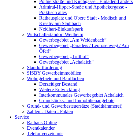
Pöltnerstraße und Kirchgasse - Einladend anders
Admiral-Hipper-Straße und Apothekergasse -
Praktisch alles
Rathausplatz und Obere Stadt - Modisch und
Kreativ am Stadtbach
Neidhart-Einkaufspark
Wirtschaftsstandort Weilheim
Gewerbegebiet „Am Weidenbach“
Gewerbegebiet „Paradeis / Leprosenweg / Am
Öferl“
Gewerbegebiet „Trifthof“
Gewerbegebiet „Achalaich“
Standortförderung
SISBY Gewerbeimmobilien
Wohngebiete und Bauflächen
Derzeitiger Bestand
Weitere Entwicklung
Interkommunales Gewerbegebiet Achalaich
Grundstücks- und Immobilienangebote
Grund- und Gewerbesteuersätze (Stadtkämmerei)
Zahlen - Daten - Fakten
Service
Rathaus Online
Eventkalender
Telefonverzeichnis