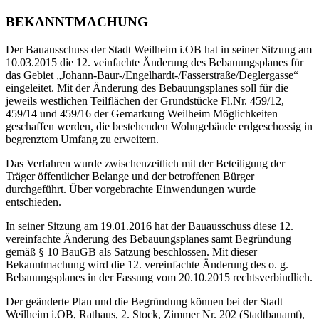
BEKANNTMACHUNG
Der Bauausschuss der Stadt Weilheim i.OB hat in seiner Sitzung am
10.03.2015 die 12. veinfachte Änderung des Bebauungsplanes für
das Gebiet „Johann-Baur-/Engelhardt-/Fasserstraße/Deglergasse“
eingeleitet. Mit der Änderung des Bebauungsplanes soll für die
jeweils westlichen Teilflächen der Grundstücke Fl.Nr. 459/12,
459/14 und 459/16 der Gemarkung Weilheim Möglichkeiten
geschaffen werden, die bestehenden Wohngebäude erdgeschossig in
begrenztem Umfang zu erweitern.
Das Verfahren wurde zwischenzeitlich mit der Beteiligung der
Träger öffentlicher Belange und der betroffenen Bürger
durchgeführt. Über vorgebrachte Einwendungen wurde
entschieden.
In seiner Sitzung am 19.01.2016 hat der Bauausschuss diese 12.
vereinfachte Änderung des Bebauungsplanes samt Begründung
gemäß § 10 BauGB als Satzung beschlossen. Mit dieser
Bekanntmachung wird die 12. vereinfachte Änderung des o. g.
Bebauungsplanes in der Fassung vom 20.10.2015 rechtsverbindlich.
Der geänderte Plan und die Begründung können bei der Stadt
Weilheim i.OB, Rathaus, 2. Stock, Zimmer Nr. 202 (Stadtbauamt),