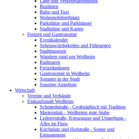
Lage und Verkehrsanbindung
Buslinien
Bahn und Taxi
Wohnmobilstellplatz
Parkplätze und Parkhäuser
Stadtpläne und Karten
Freizeit und Gastronomie
Eventkalender
Sehenswürdigkeiten und Führungen
Stadtmuseum
Wandern rund um Weilheim
Radtouren
Freizeitanlagen
Gastronomie in Weilheim
Sommer in der Stadt
Sonstige Angebote
Wirtschaft
Vereine und Verbände
Einkaufsstadt Weilheim
Schmiedstraße - Großstädtisch mit Tradition
Marienplatz - Weilheims gute Stube
Ledererstraße, Kreuzgasse und Umgebung -
Alles im Fluss
Kirchplatz und Hofstraße - Sonne und
Entspannung