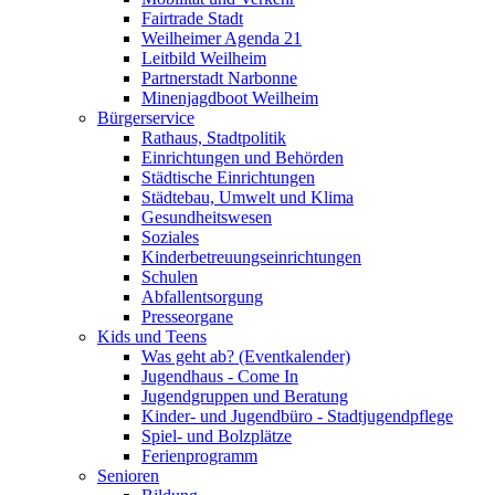
Fairtrade Stadt
Weilheimer Agenda 21
Leitbild Weilheim
Partnerstadt Narbonne
Minenjagdboot Weilheim
Bürgerservice
Rathaus, Stadtpolitik
Einrichtungen und Behörden
Städtische Einrichtungen
Städtebau, Umwelt und Klima
Gesundheitswesen
Soziales
Kinderbetreuungseinrichtungen
Schulen
Abfallentsorgung
Presseorgane
Kids und Teens
Was geht ab? (Eventkalender)
Jugendhaus - Come In
Jugendgruppen und Beratung
Kinder- und Jugendbüro - Stadtjugendpflege
Spiel- und Bolzplätze
Ferienprogramm
Senioren