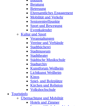
Bildung
Beratung
Betreuung
Ehrenamtliches Engagement
Mobilität und Verkehr
Seniorentreffpunkte
Sport und Bewegung
Eventkalender
Kultur und Sport
Veranstaltungen
Vereine und Verbände
Stadtbücherei
Stadtmuseum
Stadttheater
Städtische Musikschule
Stadtarchiv
Kunstforum Weilheim
Lichtkunst Weilheim
Kinos
Spiel- und Bolzplätze
Kirchen und Religion
Volkshochschule
Touristinfo
Übernachtung und Mobilität
Hotels und Zimmer