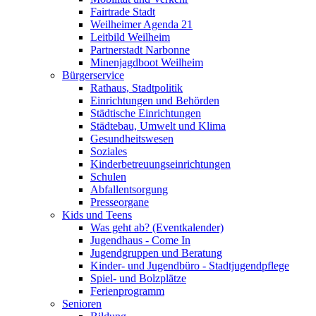
Fairtrade Stadt
Weilheimer Agenda 21
Leitbild Weilheim
Partnerstadt Narbonne
Minenjagdboot Weilheim
Bürgerservice
Rathaus, Stadtpolitik
Einrichtungen und Behörden
Städtische Einrichtungen
Städtebau, Umwelt und Klima
Gesundheitswesen
Soziales
Kinderbetreuungseinrichtungen
Schulen
Abfallentsorgung
Presseorgane
Kids und Teens
Was geht ab? (Eventkalender)
Jugendhaus - Come In
Jugendgruppen und Beratung
Kinder- und Jugendbüro - Stadtjugendpflege
Spiel- und Bolzplätze
Ferienprogramm
Senioren