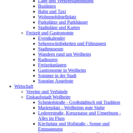
Lage und Verkehrsanbindung
Buslinien
Bahn und Taxi
Wohnmobilstellplatz
Parkplätze und Parkhäuser
Stadtpläne und Karten
Freizeit und Gastronomie
Eventkalender
Sehenswürdigkeiten und Führungen
Stadtmuseum
Wandern rund um Weilheim
Radtouren
Freizeitanlagen
Gastronomie in Weilheim
Sommer in der Stadt
Sonstige Angebote
Wirtschaft
Vereine und Verbände
Einkaufsstadt Weilheim
Schmiedstraße - Großstädtisch mit Tradition
Marienplatz - Weilheims gute Stube
Ledererstraße, Kreuzgasse und Umgebung -
Alles im Fluss
Kirchplatz und Hofstraße - Sonne und
Entspannung