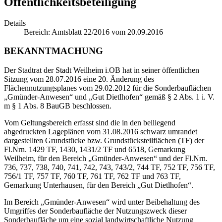
Öffentlichkeitsbeteiligung
Details
Bereich:
Amtsblatt 22/2016 vom 20.09.2016
BEKANNTMACHUNG
Der Stadtrat der Stadt Weilheim i.OB hat in seiner öffentlichen
Sitzung vom 28.07.2016 eine 20. Änderung des
Flächennutzungsplanes vom 29.02.2012 für die Sonderbauflächen
„Gmünder-Anwesen“ und „Gut Dietlhofen“ gemäß § 2 Abs. 1 i. V.
m § 1 Abs. 8 BauGB beschlossen.
Vom Geltungsbereich erfasst sind die in den beiliegend
abgedruckten Lageplänen vom 31.08.2016 schwarz umrandet
dargestellten Grundstücke bzw. Grundstücksteilflächen (TF) der
Fl.Nrn. 1429 TF, 1430, 1431/2 TF und 6518, Gemarkung
Weilheim, für den Bereich „Gmünder-Anwesen“ und der Fl.Nrn.
736, 737, 738, 740, 741, 742, 743, 743/2, 744 TF, 752 TF, 756 TF,
756/1 TF, 757 TF, 760 TF, 761 TF, 762 TF und 763 TF,
Gemarkung Unterhausen, für den Bereich „Gut Dietlhofen“.
Im Bereich „Gmünder-Anwesen“ wird unter Beibehaltung des
Umgriffes der Sonderbaufläche der Nutzungszweck dieser
Sonderbaufläche um eine sozial landwirtschaftliche Nutzung