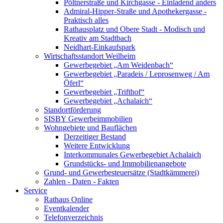
Pöltnerstraße und Kirchgasse - Einladend anders
Admiral-Hipper-Straße und Apothekergasse -
Praktisch alles
Rathausplatz und Obere Stadt - Modisch und
Kreativ am Stadtbach
Neidhart-Einkaufspark
Wirtschaftsstandort Weilheim
Gewerbegebiet „Am Weidenbach“
Gewerbegebiet „Paradeis / Leprosenweg / Am
Öferl“
Gewerbegebiet „Trifthof“
Gewerbegebiet „Achalaich“
Standortförderung
SISBY Gewerbeimmobilien
Wohngebiete und Bauflächen
Derzeitiger Bestand
Weitere Entwicklung
Interkommunales Gewerbegebiet Achalaich
Grundstücks- und Immobilienangebote
Grund- und Gewerbesteuersätze (Stadtkämmerei)
Zahlen - Daten - Fakten
Service
Rathaus Online
Eventkalender
Telefonverzeichnis