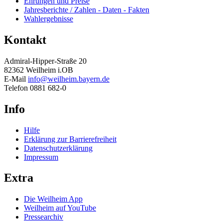
Ehrungen und Preise
Jahresberichte / Zahlen - Daten - Fakten
Wahlergebnisse
Kontakt
Admiral-Hipper-Straße 20
82362 Weilheim i.OB
E-Mail
info@weilheim.bayern.de
Telefon 0881 682-0
Info
Hilfe
Erklärung zur Barrierefreiheit
Datenschutzerklärung
Impressum
Extra
Die Weilheim App
Weilheim auf YouTube
Pressearchiv