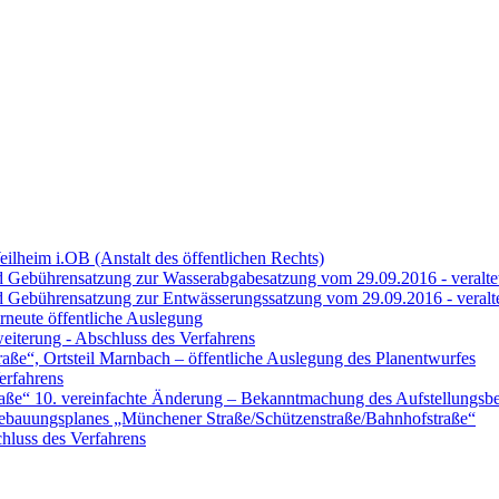
ilheim i.OB (Anstalt des öffentlichen Rechts)
d Gebührensatzung zur Wasserabgabesatzung vom 29.09.2016 - veraltet
d Gebührensatzung zur Entwässerungssatzung vom 29.09.2016 - veralte
rneute öffentliche Auslegung
iterung - Abschluss des Verfahrens
aße“, Ortsteil Marnbach – öffentliche Auslegung des Planentwurfes
erfahrens
ße“ 10. vereinfachte Änderung – Bekanntmachung des Aufstellungsbe
ebauungsplanes „Münchener Straße/Schützenstraße/Bahnhofstraße“
hluss des Verfahrens