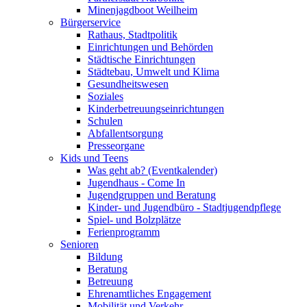
Minenjagdboot Weilheim
Bürgerservice
Rathaus, Stadtpolitik
Einrichtungen und Behörden
Städtische Einrichtungen
Städtebau, Umwelt und Klima
Gesundheitswesen
Soziales
Kinderbetreuungseinrichtungen
Schulen
Abfallentsorgung
Presseorgane
Kids und Teens
Was geht ab? (Eventkalender)
Jugendhaus - Come In
Jugendgruppen und Beratung
Kinder- und Jugendbüro - Stadtjugendpflege
Spiel- und Bolzplätze
Ferienprogramm
Senioren
Bildung
Beratung
Betreuung
Ehrenamtliches Engagement
Mobilität und Verkehr