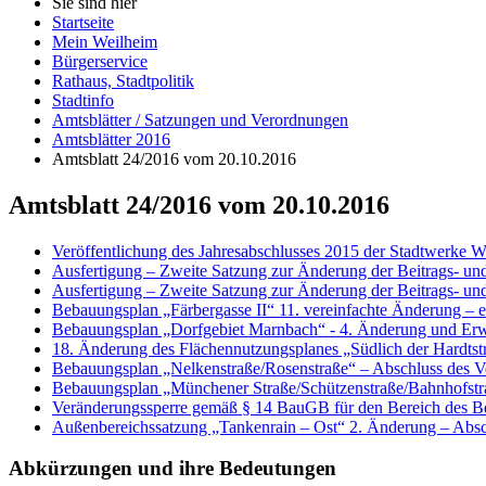
Sie sind hier
Startseite
Mein Weilheim
Bürgerservice
Rathaus, Stadtpolitik
Stadtinfo
Amtsblätter / Satzungen und Verordnungen
Amtsblätter 2016
Amtsblatt 24/2016 vom 20.10.2016
Amtsblatt 24/2016 vom 20.10.2016
Veröffentlichung des Jahresabschlusses 2015 der Stadtwerke We
Ausfertigung – Zweite Satzung zur Änderung der Beitrags- un
Ausfertigung – Zweite Satzung zur Änderung der Beitrags- un
Bebauungsplan „Färbergasse II“ 11. vereinfachte Änderung – e
Bebauungsplan „Dorfgebiet Marnbach“ - 4. Änderung und Erwe
18. Änderung des Flächennutzungsplanes „Südlich der Hardtstr
Bebauungsplan „Nelkenstraße/Rosenstraße“ – Abschluss des V
Bebauungsplan „Münchener Straße/Schützenstraße/Bahnhofstra
Veränderungssperre gemäß § 14 BauGB für den Bereich des B
Außenbereichssatzung „Tankenrain – Ost“ 2. Änderung – Absc
Abkürzungen
und ihre Bedeutungen