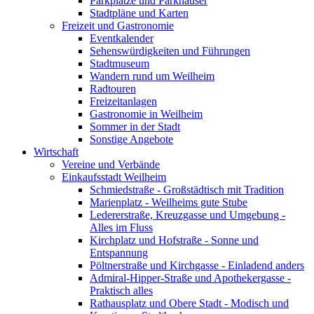
Parkplätze und Parkhäuser
Stadtpläne und Karten
Freizeit und Gastronomie
Eventkalender
Sehenswürdigkeiten und Führungen
Stadtmuseum
Wandern rund um Weilheim
Radtouren
Freizeitanlagen
Gastronomie in Weilheim
Sommer in der Stadt
Sonstige Angebote
Wirtschaft
Vereine und Verbände
Einkaufsstadt Weilheim
Schmiedstraße - Großstädtisch mit Tradition
Marienplatz - Weilheims gute Stube
Ledererstraße, Kreuzgasse und Umgebung -
Alles im Fluss
Kirchplatz und Hofstraße - Sonne und
Entspannung
Pöltnerstraße und Kirchgasse - Einladend anders
Admiral-Hipper-Straße und Apothekergasse -
Praktisch alles
Rathausplatz und Obere Stadt - Modisch und