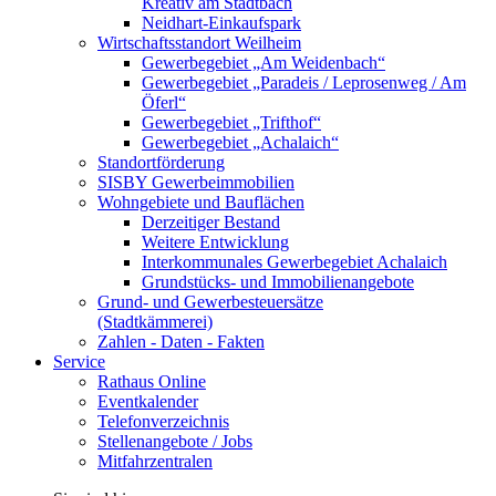
Kreativ am Stadtbach
Neidhart-Einkaufspark
Wirtschaftsstandort Weilheim
Gewerbegebiet „Am Weidenbach“
Gewerbegebiet „Paradeis / Leprosenweg / Am
Öferl“
Gewerbegebiet „Trifthof“
Gewerbegebiet „Achalaich“
Standortförderung
SISBY Gewerbeimmobilien
Wohngebiete und Bauflächen
Derzeitiger Bestand
Weitere Entwicklung
Interkommunales Gewerbegebiet Achalaich
Grundstücks- und Immobilienangebote
Grund- und Gewerbesteuersätze
(Stadtkämmerei)
Zahlen - Daten - Fakten
Service
Rathaus Online
Eventkalender
Telefonverzeichnis
Stellenangebote / Jobs
Mitfahrzentralen