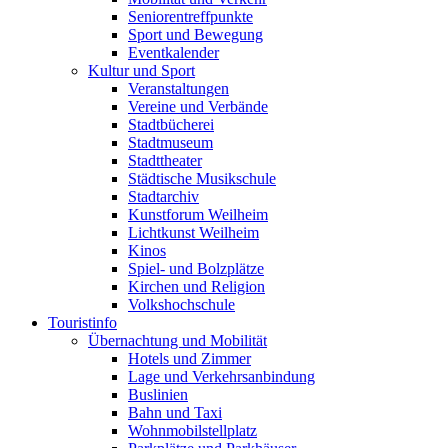
Seniorentreffpunkte
Sport und Bewegung
Eventkalender
Kultur und Sport
Veranstaltungen
Vereine und Verbände
Stadtbücherei
Stadtmuseum
Stadttheater
Städtische Musikschule
Stadtarchiv
Kunstforum Weilheim
Lichtkunst Weilheim
Kinos
Spiel- und Bolzplätze
Kirchen und Religion
Volkshochschule
Touristinfo
Übernachtung und Mobilität
Hotels und Zimmer
Lage und Verkehrsanbindung
Buslinien
Bahn und Taxi
Wohnmobilstellplatz