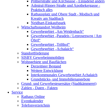
Pöltnerstraße und Kirchgasse - Einladend anders
Admiral-Hipper-Straße und Apothekergasse -
Praktisch alles
Rathausplatz und Obere Stadt - Modisch und
Kreativ am Stadtbach
Neidhart-Einkaufspark
Wirtschaftsstandort Weilheim
Gewerbegebiet „Am Weidenbach“
Gewerbegebiet „Paradeis / Leprosenweg / Am
Öferl“
Gewerbegebiet „Trifthof“
Gewerbegebiet „Achalaich“
Standortförderung
SISBY Gewerbeimmobilien
Wohngebiete und Bauflächen
Derzeitiger Bestand
Weitere Entwicklung
Interkommunales Gewerbegebiet Achalaich
Grundstücks- und Immobilienangebote
Grund- und Gewerbesteuersätze (Stadtkämmerei)
Zahlen - Daten - Fakten
Service
Rathaus Online
Eventkalender
Telefonverzeichnis