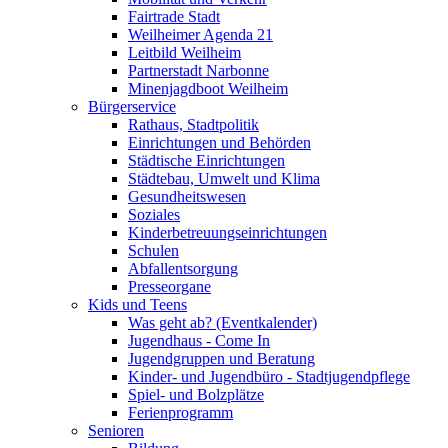
Fairtrade Stadt
Weilheimer Agenda 21
Leitbild Weilheim
Partnerstadt Narbonne
Minenjagdboot Weilheim
Bürgerservice
Rathaus, Stadtpolitik
Einrichtungen und Behörden
Städtische Einrichtungen
Städtebau, Umwelt und Klima
Gesundheitswesen
Soziales
Kinderbetreuungseinrichtungen
Schulen
Abfallentsorgung
Presseorgane
Kids und Teens
Was geht ab? (Eventkalender)
Jugendhaus - Come In
Jugendgruppen und Beratung
Kinder- und Jugendbüro - Stadtjugendpflege
Spiel- und Bolzplätze
Ferienprogramm
Senioren