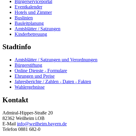
Bürgerserviceportal
Eventkalender
Hotels und Zimmer
Buslinien
Bauleitplanung
Amtsblätter / Satzungen
Kinderbetreuung
Stadtinfo
Amtsblätter / Satzungen und Verordnungen
Bürgerstiftung
Online Dienste - Formulare
Ehrungen und Preise
Jahresberichte / Zahlen - Daten - Fakten
Wahlergebnisse
Kontakt
Admiral-Hipper-Straße 20
82362 Weilheim i.OB
E-Mail
info@weilheim.bayern.de
Telefon 0881 682-0