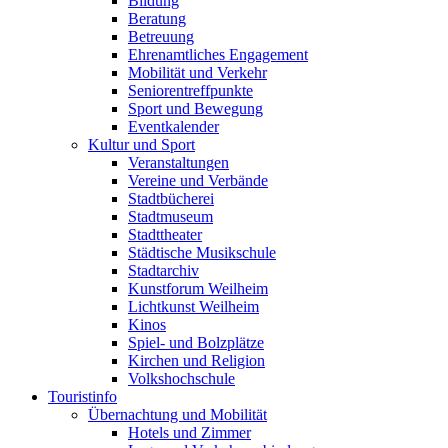
Bildung
Beratung
Betreuung
Ehrenamtliches Engagement
Mobilität und Verkehr
Seniorentreffpunkte
Sport und Bewegung
Eventkalender
Kultur und Sport
Veranstaltungen
Vereine und Verbände
Stadtbücherei
Stadtmuseum
Stadttheater
Städtische Musikschule
Stadtarchiv
Kunstforum Weilheim
Lichtkunst Weilheim
Kinos
Spiel- und Bolzplätze
Kirchen und Religion
Volkshochschule
Touristinfo
Übernachtung und Mobilität
Hotels und Zimmer