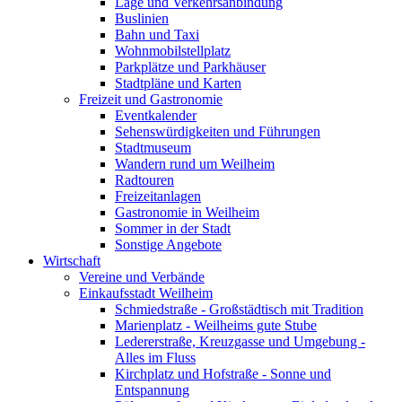
Lage und Verkehrsanbindung
Buslinien
Bahn und Taxi
Wohnmobilstellplatz
Parkplätze und Parkhäuser
Stadtpläne und Karten
Freizeit und Gastronomie
Eventkalender
Sehenswürdigkeiten und Führungen
Stadtmuseum
Wandern rund um Weilheim
Radtouren
Freizeitanlagen
Gastronomie in Weilheim
Sommer in der Stadt
Sonstige Angebote
Wirtschaft
Vereine und Verbände
Einkaufsstadt Weilheim
Schmiedstraße - Großstädtisch mit Tradition
Marienplatz - Weilheims gute Stube
Ledererstraße, Kreuzgasse und Umgebung -
Alles im Fluss
Kirchplatz und Hofstraße - Sonne und
Entspannung