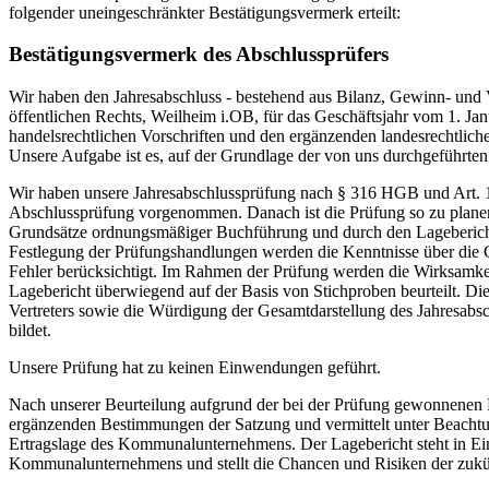
folgender uneingeschränkter Bestätigungsvermerk erteilt:
Bestätigungsvermerk des Abschlussprüfers
Wir haben den Jahresabschluss - bestehend aus Bilanz, Gewinn- und
öffentlichen Rechts, Weilheim i.OB, für das Geschäftsjahr vom 1. J
handelsrechtlichen Vorschriften und den ergänzenden landesrechtlic
Unsere Aufgabe ist es, auf der Grundlage der von uns durchgeführte
Wir haben unsere Jahresabschlussprüfung nach § 316 HGB und Art. 1
Abschlussprüfung vorgenommen. Danach ist die Prüfung so zu planen 
Grundsätze ordnungsmäßiger Buchführung und durch den Lagebericht v
Festlegung der Prüfungshandlungen werden die Kenntnisse über die 
Fehler berücksichtigt. Im Rahmen der Prüfung werden die Wirksamke
Lagebericht überwiegend auf der Basis von Stichproben beurteilt. D
Vertreters sowie die Würdigung der Gesamtdarstellung des Jahresabsc
bildet.
Unsere Prüfung hat zu keinen Einwendungen geführt.
Nach unserer Beurteilung aufgrund der bei der Prüfung gewonnenen Er
ergänzenden Bestimmungen der Satzung und vermittelt unter Beachtu
Ertragslage des Kommunalunternehmens. Der Lagebericht steht in Einkl
Kommunalunternehmens und stellt die Chancen und Risiken der zukün