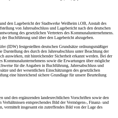
und den Lagebericht der Stadtwerke Weilheim i.OB, Anstalt des
fstellung von Jahresabschluss und Lagebericht nach den deutschen
erantwortung des gesetzlichen Vertreters des Kommunalunternehmens.
ng der Buchführung und über den Lagebericht abzugeben.
üfer (IDW) festgestellten deutschen Grundsätze ordnungsmäßiger
e Darstellung des durch den Jahresabschluss unter Beachtung der
h auswirken, mit hinreichender Sicherheit erkannt werden. Bei der
ld des Kommunalunternehmens sowie die Erwartungen über mögliche
chweise für die Angaben in Buchführung, Jahresabschluss und
sätze und der wesentlichen Einschätzungen des gesetzlichen
üfung eine hinreichend sichere Grundlage für unsere Beurteilung
ten und den ergänzenden landesrechtlichen Vorschriften sowie den
 Verhältnissen entsprechendes Bild der Vermögens-, Finanz- und
, vermittelt insgesamt ein zutreffendes Bild von der Lage des