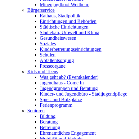
Minenjagdboot Weilheim
Bürgerservice
Rathaus, Stadtpolitik
Einrichtungen und Behörden
Städtische Einrichtungen
Städtebau, Umwelt und Klima
Gesundheitswesen
Soziales
Kinderbetreuungseinrichtungen
Schulen
Abfallentsorgung
Presseorgane
Kids und Teens
Was geht ab? (Eventkalender)
Jugendhaus - Come In
Jugendgruppen und Beratung
Kinder- und Jugendbüro - Stadtjugendpflege
Spiel- und Bolzplätze
Ferienprogramm
Senioren
Bildung
Beratung
Betreuung
Ehrenamtliches Engagement
Mobilität und Verkehr