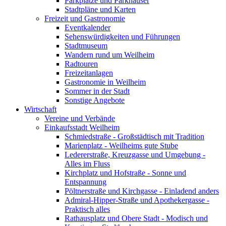
Parkplätze und Parkhäuser
Stadtpläne und Karten
Freizeit und Gastronomie
Eventkalender
Sehenswürdigkeiten und Führungen
Stadtmuseum
Wandern rund um Weilheim
Radtouren
Freizeitanlagen
Gastronomie in Weilheim
Sommer in der Stadt
Sonstige Angebote
Wirtschaft
Vereine und Verbände
Einkaufsstadt Weilheim
Schmiedstraße - Großstädtisch mit Tradition
Marienplatz - Weilheims gute Stube
Ledererstraße, Kreuzgasse und Umgebung -
Alles im Fluss
Kirchplatz und Hofstraße - Sonne und
Entspannung
Pöltnerstraße und Kirchgasse - Einladend anders
Admiral-Hipper-Straße und Apothekergasse -
Praktisch alles
Rathausplatz und Obere Stadt - Modisch und