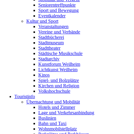
Seniorentreffpunkte
Sport und Bewegung
Eventkalender
Kultur und Sport
Veranstaltungen
Vereine und Verbände
Stadtbücherei
Stadtmuseum
Stadttheater
Städtische Musikschule
Stadtarchiv
Kunstforum Weilheim
Lichtkunst Weilheim
Kinos
Spiel- und Bolzplätze
Kirchen und Religion
Volkshochschule
Touristinfo
Übernachtung und Mobilität
Hotels und Zimmer
Lage und Verkehrsanbindung
Buslinien
Bahn und Taxi
Wohnmobilstellplatz