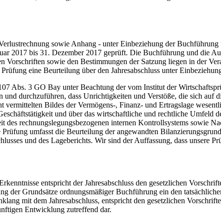
 Verlustrechnung sowie Anhang - unter Einbeziehung der Buchführung 
anuar 2017 bis 31. Dezember 2017 geprüft. Die Buchführung und die Au
hen Vorschriften sowie den Bestimmungen der Satzung liegen in der V
n Prüfung eine Beurteilung über den Jahresabschluss unter Einbeziehu
07 Abs. 3 GO Bay unter Beachtung der vom Institut der Wirtschaftspr
und durchzuführen, dass Unrichtigkeiten und Verstöße, die sich auf di
ermittelten Bildes der Vermögens-, Finanz- und Ertragslage wesentlic
Geschäftstätigkeit und über das wirtschaftliche und rechtliche Umfe
it des rechnungslegungsbezogenen internen Kontrollsystems sowie Na
ie Prüfung umfasst die Beurteilung der angewandten Bilanzierungsgrund
hlusses und des Lageberichts. Wir sind der Auffassung, dass unsere Pr
kenntnisse entspricht der Jahresabschluss den gesetzlichen Vorschrif
ng der Grundsätze ordnungsmäßiger Buchführung ein den tatsächlichen
ang mit dem Jahresabschluss, entspricht den gesetzlichen Vorschriften
ftigen Entwicklung zutreffend dar.