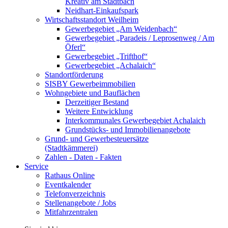
Kreativ am Stadtbach
Neidhart-Einkaufspark
Wirtschaftsstandort Weilheim
Gewerbegebiet „Am Weidenbach“
Gewerbegebiet „Paradeis / Leprosenweg / Am
Öferl“
Gewerbegebiet „Trifthof“
Gewerbegebiet „Achalaich“
Standortförderung
SISBY Gewerbeimmobilien
Wohngebiete und Bauflächen
Derzeitiger Bestand
Weitere Entwicklung
Interkommunales Gewerbegebiet Achalaich
Grundstücks- und Immobilienangebote
Grund- und Gewerbesteuersätze
(Stadtkämmerei)
Zahlen - Daten - Fakten
Service
Rathaus Online
Eventkalender
Telefonverzeichnis
Stellenangebote / Jobs
Mitfahrzentralen