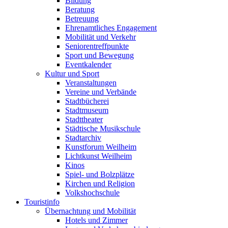
Bildung
Beratung
Betreuung
Ehrenamtliches Engagement
Mobilität und Verkehr
Seniorentreffpunkte
Sport und Bewegung
Eventkalender
Kultur und Sport
Veranstaltungen
Vereine und Verbände
Stadtbücherei
Stadtmuseum
Stadttheater
Städtische Musikschule
Stadtarchiv
Kunstforum Weilheim
Lichtkunst Weilheim
Kinos
Spiel- und Bolzplätze
Kirchen und Religion
Volkshochschule
Touristinfo
Übernachtung und Mobilität
Hotels und Zimmer