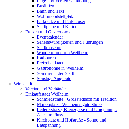
Lage und Verkehrsanbindung
Buslinien
Bahn und Taxi
Wohnmobilstellplatz
Parkplätze und Parkhäuser
Stadtpläne und Karten
Freizeit und Gastronomie
Eventkalender
Sehenswürdigkeiten und Führungen
Stadtmuseum
Wandern rund um Weilheim
Radtouren
Freizeitanlagen
Gastronomie in Weilheim
Sommer in der Stadt
Sonstige Angebote
Wirtschaft
Vereine und Verbände
Einkaufsstadt Weilheim
Schmiedstraße - Großstädtisch mit Tradition
Marienplatz - Weilheims gute Stube
Ledererstraße, Kreuzgasse und Umgebung -
Alles im Fluss
Kirchplatz und Hofstraße - Sonne und
Entspannung