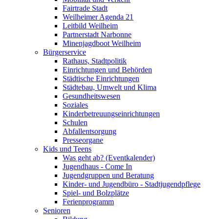
Fairtrade Stadt
Weilheimer Agenda 21
Leitbild Weilheim
Partnerstadt Narbonne
Minenjagdboot Weilheim
Bürgerservice
Rathaus, Stadtpolitik
Einrichtungen und Behörden
Städtische Einrichtungen
Städtebau, Umwelt und Klima
Gesundheitswesen
Soziales
Kinderbetreuungseinrichtungen
Schulen
Abfallentsorgung
Presseorgane
Kids und Teens
Was geht ab? (Eventkalender)
Jugendhaus - Come In
Jugendgruppen und Beratung
Kinder- und Jugendbüro - Stadtjugendpflege
Spiel- und Bolzplätze
Ferienprogramm
Senioren