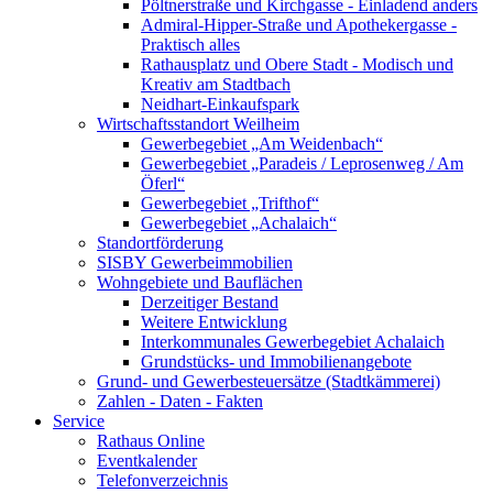
Pöltnerstraße und Kirchgasse - Einladend anders
Admiral-Hipper-Straße und Apothekergasse -
Praktisch alles
Rathausplatz und Obere Stadt - Modisch und
Kreativ am Stadtbach
Neidhart-Einkaufspark
Wirtschaftsstandort Weilheim
Gewerbegebiet „Am Weidenbach“
Gewerbegebiet „Paradeis / Leprosenweg / Am
Öferl“
Gewerbegebiet „Trifthof“
Gewerbegebiet „Achalaich“
Standortförderung
SISBY Gewerbeimmobilien
Wohngebiete und Bauflächen
Derzeitiger Bestand
Weitere Entwicklung
Interkommunales Gewerbegebiet Achalaich
Grundstücks- und Immobilienangebote
Grund- und Gewerbesteuersätze (Stadtkämmerei)
Zahlen - Daten - Fakten
Service
Rathaus Online
Eventkalender
Telefonverzeichnis