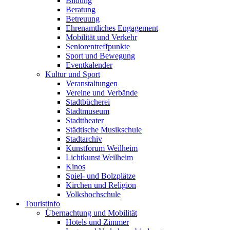
Bildung
Beratung
Betreuung
Ehrenamtliches Engagement
Mobilität und Verkehr
Seniorentreffpunkte
Sport und Bewegung
Eventkalender
Kultur und Sport
Veranstaltungen
Vereine und Verbände
Stadtbücherei
Stadtmuseum
Stadttheater
Städtische Musikschule
Stadtarchiv
Kunstforum Weilheim
Lichtkunst Weilheim
Kinos
Spiel- und Bolzplätze
Kirchen und Religion
Volkshochschule
Touristinfo
Übernachtung und Mobilität
Hotels und Zimmer