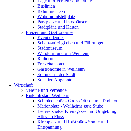
Lage und Verkehrsanbindung
Buslinien
Bahn und Taxi
Wohnmobilstellplatz
Parkplätze und Parkhäuser
Stadtpläne und Karten
Freizeit und Gastronomie
Eventkalender
Sehenswürdigkeiten und Führungen
Stadtmuseum
Wandern rund um Weilheim
Radtouren
Freizeitanlagen
Gastronomie in Weilheim
Sommer in der Stadt
Sonstige Angebote
Wirtschaft
Vereine und Verbände
Einkaufsstadt Weilheim
Schmiedstraße - Großstädtisch mit Tradition
Marienplatz - Weilheims gute Stube
Ledererstraße, Kreuzgasse und Umgebung -
Alles im Fluss
Kirchplatz und Hofstraße - Sonne und
Entspannung