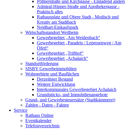
Pöltnerstraße und Kirchgasse - Einladend anders
Admiral-Hipper-Straße und Apothekergasse -
Praktisch alles
Rathausplatz und Obere Stadt - Modisch und
Kreativ am Stadtbach
Neidhart-Einkaufspark
Wirtschaftsstandort Weilheim
Gewerbegebiet „Am Weidenbach“
Gewerbegebiet „Paradeis / Leprosenweg / Am
Öferl“
Gewerbegebiet „Trifthof“
Gewerbegebiet „Achalaich“
Standortförderung
SISBY Gewerbeimmobilien
Wohngebiete und Bauflächen
Derzeitiger Bestand
Weitere Entwicklung
Interkommunales Gewerbegebiet Achalaich
Grundstücks- und Immobilienangebote
Grund- und Gewerbesteuersätze (Stadtkämmerei)
Zahlen - Daten - Fakten
Service
Rathaus Online
Eventkalender
Telefonverzeichnis