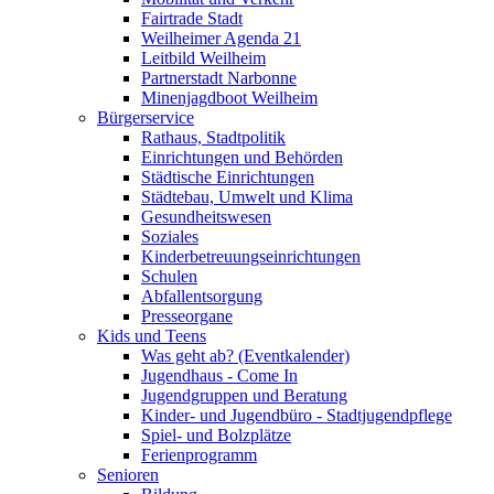
Fairtrade Stadt
Weilheimer Agenda 21
Leitbild Weilheim
Partnerstadt Narbonne
Minenjagdboot Weilheim
Bürgerservice
Rathaus, Stadtpolitik
Einrichtungen und Behörden
Städtische Einrichtungen
Städtebau, Umwelt und Klima
Gesundheitswesen
Soziales
Kinderbetreuungseinrichtungen
Schulen
Abfallentsorgung
Presseorgane
Kids und Teens
Was geht ab? (Eventkalender)
Jugendhaus - Come In
Jugendgruppen und Beratung
Kinder- und Jugendbüro - Stadtjugendpflege
Spiel- und Bolzplätze
Ferienprogramm
Senioren