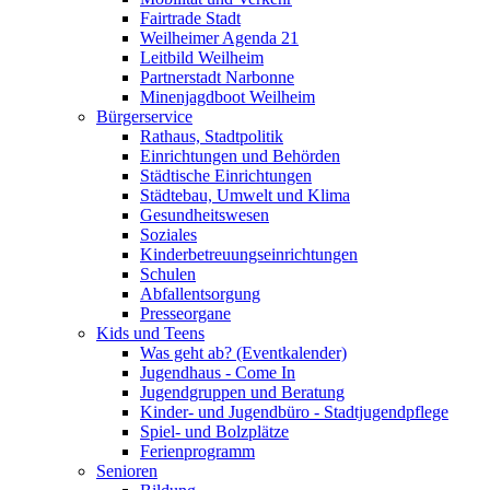
Fairtrade Stadt
Weilheimer Agenda 21
Leitbild Weilheim
Partnerstadt Narbonne
Minenjagdboot Weilheim
Bürgerservice
Rathaus, Stadtpolitik
Einrichtungen und Behörden
Städtische Einrichtungen
Städtebau, Umwelt und Klima
Gesundheitswesen
Soziales
Kinderbetreuungseinrichtungen
Schulen
Abfallentsorgung
Presseorgane
Kids und Teens
Was geht ab? (Eventkalender)
Jugendhaus - Come In
Jugendgruppen und Beratung
Kinder- und Jugendbüro - Stadtjugendpflege
Spiel- und Bolzplätze
Ferienprogramm
Senioren