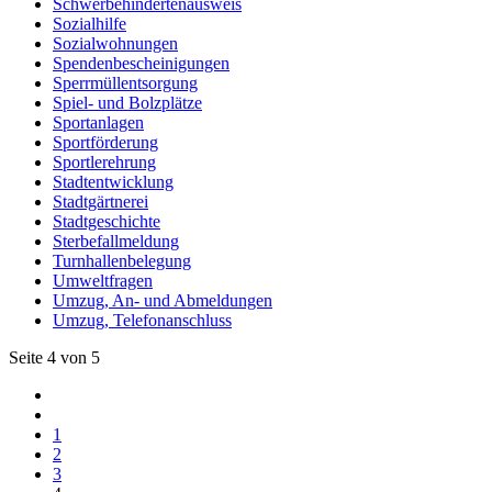
Schwerbehindertenausweis
Sozialhilfe
Sozialwohnungen
Spendenbescheinigungen
Sperrmüllentsorgung
Spiel- und Bolzplätze
Sportanlagen
Sportförderung
Sportlerehrung
Stadtentwicklung
Stadtgärtnerei
Stadtgeschichte
Sterbefallmeldung
Turnhallenbelegung
Umweltfragen
Umzug, An- und Abmeldungen
Umzug, Telefonanschluss
Seite 4 von 5
1
2
3