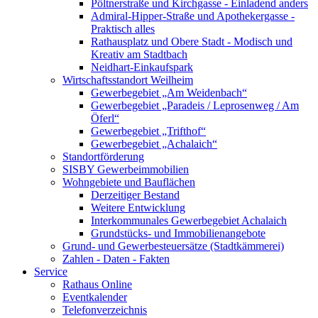
Pöltnerstraße und Kirchgasse - Einladend anders
Admiral-Hipper-Straße und Apothekergasse -
Praktisch alles
Rathausplatz und Obere Stadt - Modisch und
Kreativ am Stadtbach
Neidhart-Einkaufspark
Wirtschaftsstandort Weilheim
Gewerbegebiet „Am Weidenbach“
Gewerbegebiet „Paradeis / Leprosenweg / Am
Öferl“
Gewerbegebiet „Trifthof“
Gewerbegebiet „Achalaich“
Standortförderung
SISBY Gewerbeimmobilien
Wohngebiete und Bauflächen
Derzeitiger Bestand
Weitere Entwicklung
Interkommunales Gewerbegebiet Achalaich
Grundstücks- und Immobilienangebote
Grund- und Gewerbesteuersätze (Stadtkämmerei)
Zahlen - Daten - Fakten
Service
Rathaus Online
Eventkalender
Telefonverzeichnis