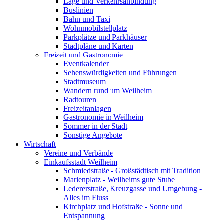
Lage und Verkehrsanbindung
Buslinien
Bahn und Taxi
Wohnmobilstellplatz
Parkplätze und Parkhäuser
Stadtpläne und Karten
Freizeit und Gastronomie
Eventkalender
Sehenswürdigkeiten und Führungen
Stadtmuseum
Wandern rund um Weilheim
Radtouren
Freizeitanlagen
Gastronomie in Weilheim
Sommer in der Stadt
Sonstige Angebote
Wirtschaft
Vereine und Verbände
Einkaufsstadt Weilheim
Schmiedstraße - Großstädtisch mit Tradition
Marienplatz - Weilheims gute Stube
Ledererstraße, Kreuzgasse und Umgebung -
Alles im Fluss
Kirchplatz und Hofstraße - Sonne und
Entspannung