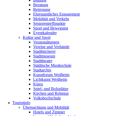
Bildung
Beratung
Betreuung
Ehrenamtliches Engagement
Mobilität und Verkehr
Seniorentreffpunkte
Sport und Bewegung
Eventkalender
Kultur und Sport
Veranstaltungen
Vereine und Verbände
Stadtbücherei
Stadtmuseum
Stadttheater
Städtische Musikschule
Stadtarchiv
Kunstforum Weilheim
Lichtkunst Weilheim
Kinos
Spiel- und Bolzplätze
Kirchen und Religion
Volkshochschule
Touristinfo
Übernachtung und Mobilität
Hotels und Zimmer