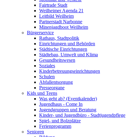
Fairtrade Stadt
Weilheimer Agenda 21
Leitbild Weilheim
Partnerstadt Narbonne
Minenjagdboot Weilheim
Bürgerservice
Rathaus, Stadtpolitik
Einrichtungen und Behörden
Städtische Einrichtungen
Städtebau, Umwelt und Klima
Gesundheitswesen
Soziales
Kinderbetreuungseinrichtungen
Schulen
Abfallentsorgung
Presseorgane
Kids und Teens
Was geht ab? (Eventkalender)
Jugendhaus - Come In
Jugendgruppen und Beratung
Kinder- und Jugendbüro - Stadtjugendpflege
Spiel- und Bolzplätze
Ferienprogramm
Senioren