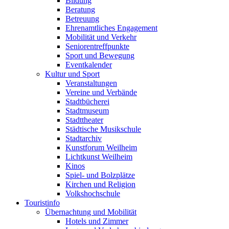
Bildung
Beratung
Betreuung
Ehrenamtliches Engagement
Mobilität und Verkehr
Seniorentreffpunkte
Sport und Bewegung
Eventkalender
Kultur und Sport
Veranstaltungen
Vereine und Verbände
Stadtbücherei
Stadtmuseum
Stadttheater
Städtische Musikschule
Stadtarchiv
Kunstforum Weilheim
Lichtkunst Weilheim
Kinos
Spiel- und Bolzplätze
Kirchen und Religion
Volkshochschule
Touristinfo
Übernachtung und Mobilität
Hotels und Zimmer