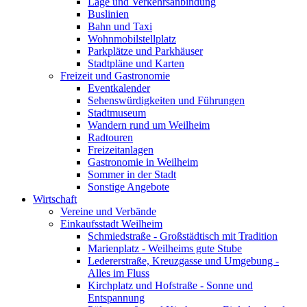
Lage und Verkehrsanbindung
Buslinien
Bahn und Taxi
Wohnmobilstellplatz
Parkplätze und Parkhäuser
Stadtpläne und Karten
Freizeit und Gastronomie
Eventkalender
Sehenswürdigkeiten und Führungen
Stadtmuseum
Wandern rund um Weilheim
Radtouren
Freizeitanlagen
Gastronomie in Weilheim
Sommer in der Stadt
Sonstige Angebote
Wirtschaft
Vereine und Verbände
Einkaufsstadt Weilheim
Schmiedstraße - Großstädtisch mit Tradition
Marienplatz - Weilheims gute Stube
Ledererstraße, Kreuzgasse und Umgebung -
Alles im Fluss
Kirchplatz und Hofstraße - Sonne und
Entspannung