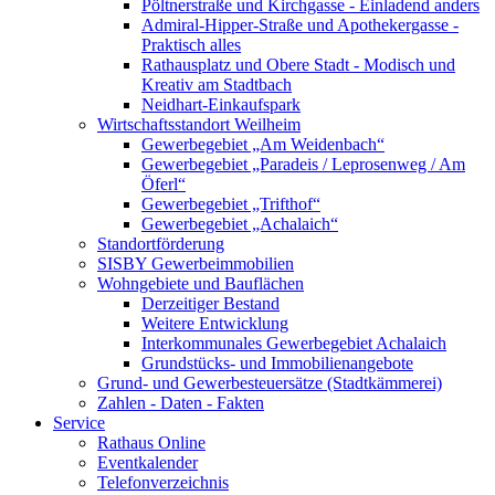
Pöltnerstraße und Kirchgasse - Einladend anders
Admiral-Hipper-Straße und Apothekergasse -
Praktisch alles
Rathausplatz und Obere Stadt - Modisch und
Kreativ am Stadtbach
Neidhart-Einkaufspark
Wirtschaftsstandort Weilheim
Gewerbegebiet „Am Weidenbach“
Gewerbegebiet „Paradeis / Leprosenweg / Am
Öferl“
Gewerbegebiet „Trifthof“
Gewerbegebiet „Achalaich“
Standortförderung
SISBY Gewerbeimmobilien
Wohngebiete und Bauflächen
Derzeitiger Bestand
Weitere Entwicklung
Interkommunales Gewerbegebiet Achalaich
Grundstücks- und Immobilienangebote
Grund- und Gewerbesteuersätze (Stadtkämmerei)
Zahlen - Daten - Fakten
Service
Rathaus Online
Eventkalender
Telefonverzeichnis