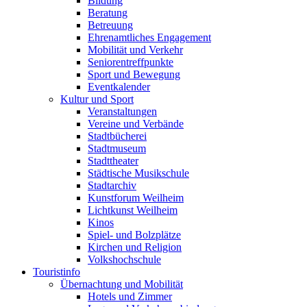
Bildung
Beratung
Betreuung
Ehrenamtliches Engagement
Mobilität und Verkehr
Seniorentreffpunkte
Sport und Bewegung
Eventkalender
Kultur und Sport
Veranstaltungen
Vereine und Verbände
Stadtbücherei
Stadtmuseum
Stadttheater
Städtische Musikschule
Stadtarchiv
Kunstforum Weilheim
Lichtkunst Weilheim
Kinos
Spiel- und Bolzplätze
Kirchen und Religion
Volkshochschule
Touristinfo
Übernachtung und Mobilität
Hotels und Zimmer