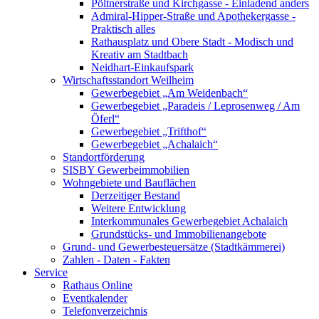
Pöltnerstraße und Kirchgasse - Einladend anders
Admiral-Hipper-Straße und Apothekergasse -
Praktisch alles
Rathausplatz und Obere Stadt - Modisch und
Kreativ am Stadtbach
Neidhart-Einkaufspark
Wirtschaftsstandort Weilheim
Gewerbegebiet „Am Weidenbach“
Gewerbegebiet „Paradeis / Leprosenweg / Am
Öferl“
Gewerbegebiet „Trifthof“
Gewerbegebiet „Achalaich“
Standortförderung
SISBY Gewerbeimmobilien
Wohngebiete und Bauflächen
Derzeitiger Bestand
Weitere Entwicklung
Interkommunales Gewerbegebiet Achalaich
Grundstücks- und Immobilienangebote
Grund- und Gewerbesteuersätze (Stadtkämmerei)
Zahlen - Daten - Fakten
Service
Rathaus Online
Eventkalender
Telefonverzeichnis