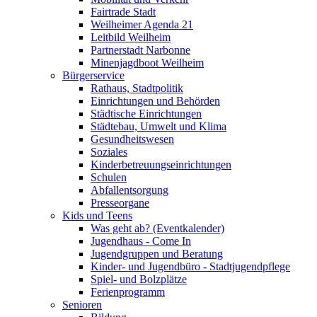
Fairtrade Stadt
Weilheimer Agenda 21
Leitbild Weilheim
Partnerstadt Narbonne
Minenjagdboot Weilheim
Bürgerservice
Rathaus, Stadtpolitik
Einrichtungen und Behörden
Städtische Einrichtungen
Städtebau, Umwelt und Klima
Gesundheitswesen
Soziales
Kinderbetreuungseinrichtungen
Schulen
Abfallentsorgung
Presseorgane
Kids und Teens
Was geht ab? (Eventkalender)
Jugendhaus - Come In
Jugendgruppen und Beratung
Kinder- und Jugendbüro - Stadtjugendpflege
Spiel- und Bolzplätze
Ferienprogramm
Senioren