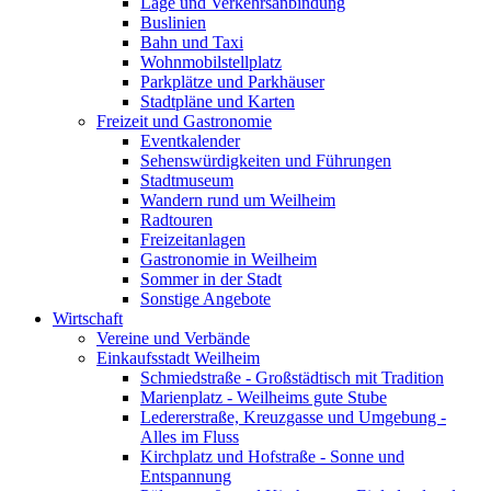
Lage und Verkehrsanbindung
Buslinien
Bahn und Taxi
Wohnmobilstellplatz
Parkplätze und Parkhäuser
Stadtpläne und Karten
Freizeit und Gastronomie
Eventkalender
Sehenswürdigkeiten und Führungen
Stadtmuseum
Wandern rund um Weilheim
Radtouren
Freizeitanlagen
Gastronomie in Weilheim
Sommer in der Stadt
Sonstige Angebote
Wirtschaft
Vereine und Verbände
Einkaufsstadt Weilheim
Schmiedstraße - Großstädtisch mit Tradition
Marienplatz - Weilheims gute Stube
Ledererstraße, Kreuzgasse und Umgebung -
Alles im Fluss
Kirchplatz und Hofstraße - Sonne und
Entspannung