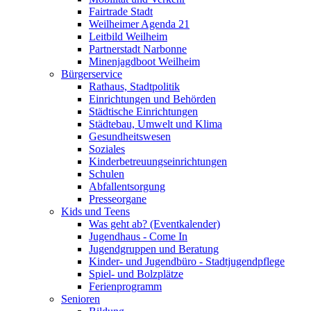
Fairtrade Stadt
Weilheimer Agenda 21
Leitbild Weilheim
Partnerstadt Narbonne
Minenjagdboot Weilheim
Bürgerservice
Rathaus, Stadtpolitik
Einrichtungen und Behörden
Städtische Einrichtungen
Städtebau, Umwelt und Klima
Gesundheitswesen
Soziales
Kinderbetreuungseinrichtungen
Schulen
Abfallentsorgung
Presseorgane
Kids und Teens
Was geht ab? (Eventkalender)
Jugendhaus - Come In
Jugendgruppen und Beratung
Kinder- und Jugendbüro - Stadtjugendpflege
Spiel- und Bolzplätze
Ferienprogramm
Senioren