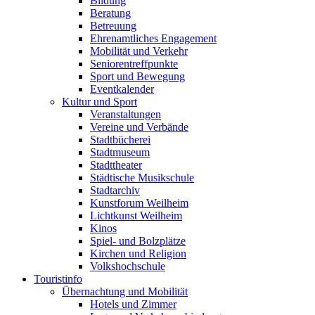
Bildung
Beratung
Betreuung
Ehrenamtliches Engagement
Mobilität und Verkehr
Seniorentreffpunkte
Sport und Bewegung
Eventkalender
Kultur und Sport
Veranstaltungen
Vereine und Verbände
Stadtbücherei
Stadtmuseum
Stadttheater
Städtische Musikschule
Stadtarchiv
Kunstforum Weilheim
Lichtkunst Weilheim
Kinos
Spiel- und Bolzplätze
Kirchen und Religion
Volkshochschule
Touristinfo
Übernachtung und Mobilität
Hotels und Zimmer