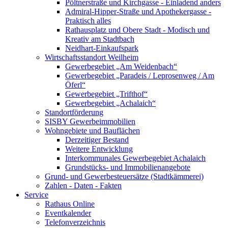
Pöltnerstraße und Kirchgasse - Einladend anders
Admiral-Hipper-Straße und Apothekergasse -
Praktisch alles
Rathausplatz und Obere Stadt - Modisch und
Kreativ am Stadtbach
Neidhart-Einkaufspark
Wirtschaftsstandort Weilheim
Gewerbegebiet „Am Weidenbach“
Gewerbegebiet „Paradeis / Leprosenweg / Am
Öferl“
Gewerbegebiet „Trifthof“
Gewerbegebiet „Achalaich“
Standortförderung
SISBY Gewerbeimmobilien
Wohngebiete und Bauflächen
Derzeitiger Bestand
Weitere Entwicklung
Interkommunales Gewerbegebiet Achalaich
Grundstücks- und Immobilienangebote
Grund- und Gewerbesteuersätze (Stadtkämmerei)
Zahlen - Daten - Fakten
Service
Rathaus Online
Eventkalender
Telefonverzeichnis