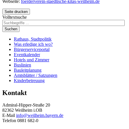
Webseite:
foerderverein-staedtische-kitas-weilheim.de
Seite drucken
Volltextsuche
Suchen
Rathaus, Stadtpolitik
Was erledige ich wo?
Bürgerserviceportal
Eventkalender
Hotels und Zimmer
Buslinien
Bauleitplanung
Amtsblätter / Satzungen
Kinderbetreuung
Kontakt
Admiral-Hipper-Straße 20
82362 Weilheim i.OB
E-Mail
info@weilheim.bayern.de
Telefon 0881 682-0