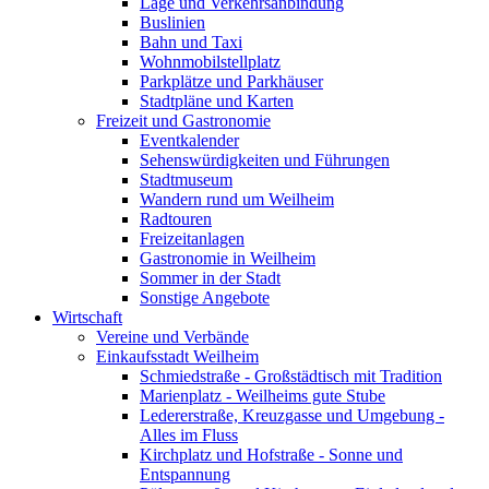
Lage und Verkehrsanbindung
Buslinien
Bahn und Taxi
Wohnmobilstellplatz
Parkplätze und Parkhäuser
Stadtpläne und Karten
Freizeit und Gastronomie
Eventkalender
Sehenswürdigkeiten und Führungen
Stadtmuseum
Wandern rund um Weilheim
Radtouren
Freizeitanlagen
Gastronomie in Weilheim
Sommer in der Stadt
Sonstige Angebote
Wirtschaft
Vereine und Verbände
Einkaufsstadt Weilheim
Schmiedstraße - Großstädtisch mit Tradition
Marienplatz - Weilheims gute Stube
Ledererstraße, Kreuzgasse und Umgebung -
Alles im Fluss
Kirchplatz und Hofstraße - Sonne und
Entspannung