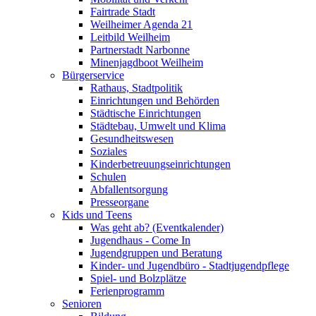
Fairtrade Stadt
Weilheimer Agenda 21
Leitbild Weilheim
Partnerstadt Narbonne
Minenjagdboot Weilheim
Bürgerservice
Rathaus, Stadtpolitik
Einrichtungen und Behörden
Städtische Einrichtungen
Städtebau, Umwelt und Klima
Gesundheitswesen
Soziales
Kinderbetreuungseinrichtungen
Schulen
Abfallentsorgung
Presseorgane
Kids und Teens
Was geht ab? (Eventkalender)
Jugendhaus - Come In
Jugendgruppen und Beratung
Kinder- und Jugendbüro - Stadtjugendpflege
Spiel- und Bolzplätze
Ferienprogramm
Senioren