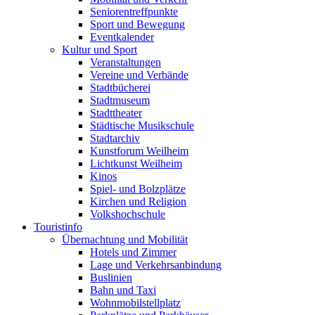
Seniorentreffpunkte
Sport und Bewegung
Eventkalender
Kultur und Sport
Veranstaltungen
Vereine und Verbände
Stadtbücherei
Stadtmuseum
Stadttheater
Städtische Musikschule
Stadtarchiv
Kunstforum Weilheim
Lichtkunst Weilheim
Kinos
Spiel- und Bolzplätze
Kirchen und Religion
Volkshochschule
Touristinfo
Übernachtung und Mobilität
Hotels und Zimmer
Lage und Verkehrsanbindung
Buslinien
Bahn und Taxi
Wohnmobilstellplatz