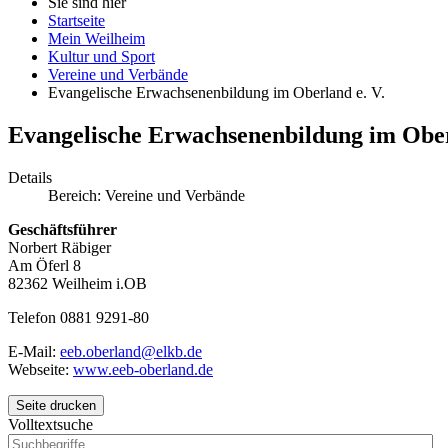
Sie sind hier
Startseite
Mein Weilheim
Kultur und Sport
Vereine und Verbände
Evangelische Erwachsenenbildung im Oberland e. V.
Evangelische Erwachsenenbildung im Ober
Details
Bereich:
Vereine und Verbände
Geschäftsführer
Norbert Räbiger
Am Öferl 8
82362 Weilheim i.OB
Telefon 0881 9291-80
E-Mail:
eeb.oberland@elkb.de
Webseite:
www.eeb-oberland.de
Seite drucken
Volltextsuche