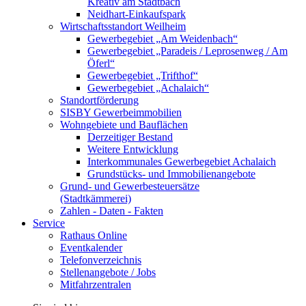
Kreativ am Stadtbach
Neidhart-Einkaufspark
Wirtschaftsstandort Weilheim
Gewerbegebiet „Am Weidenbach“
Gewerbegebiet „Paradeis / Leprosenweg / Am
Öferl“
Gewerbegebiet „Trifthof“
Gewerbegebiet „Achalaich“
Standortförderung
SISBY Gewerbeimmobilien
Wohngebiete und Bauflächen
Derzeitiger Bestand
Weitere Entwicklung
Interkommunales Gewerbegebiet Achalaich
Grundstücks- und Immobilienangebote
Grund- und Gewerbesteuersätze
(Stadtkämmerei)
Zahlen - Daten - Fakten
Service
Rathaus Online
Eventkalender
Telefonverzeichnis
Stellenangebote / Jobs
Mitfahrzentralen