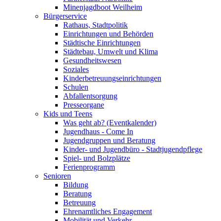
Minenjagdboot Weilheim
Bürgerservice
Rathaus, Stadtpolitik
Einrichtungen und Behörden
Städtische Einrichtungen
Städtebau, Umwelt und Klima
Gesundheitswesen
Soziales
Kinderbetreuungseinrichtungen
Schulen
Abfallentsorgung
Presseorgane
Kids und Teens
Was geht ab? (Eventkalender)
Jugendhaus - Come In
Jugendgruppen und Beratung
Kinder- und Jugendbüro - Stadtjugendpflege
Spiel- und Bolzplätze
Ferienprogramm
Senioren
Bildung
Beratung
Betreuung
Ehrenamtliches Engagement
Mobilität und Verkehr