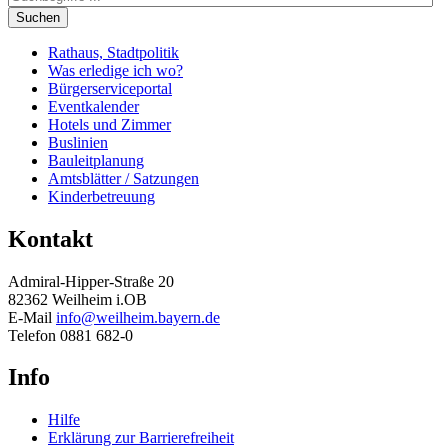
Suchen
Rathaus, Stadtpolitik
Was erledige ich wo?
Bürgerserviceportal
Eventkalender
Hotels und Zimmer
Buslinien
Bauleitplanung
Amtsblätter / Satzungen
Kinderbetreuung
Kontakt
Admiral-Hipper-Straße 20
82362 Weilheim i.OB
E-Mail
info@weilheim.bayern.de
Telefon 0881 682-0
Info
Hilfe
Erklärung zur Barrierefreiheit