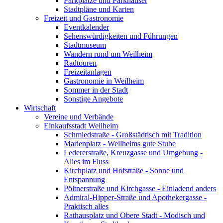
Parkplätze und Parkhäuser
Stadtpläne und Karten
Freizeit und Gastronomie
Eventkalender
Sehenswürdigkeiten und Führungen
Stadtmuseum
Wandern rund um Weilheim
Radtouren
Freizeitanlagen
Gastronomie in Weilheim
Sommer in der Stadt
Sonstige Angebote
Wirtschaft
Vereine und Verbände
Einkaufsstadt Weilheim
Schmiedstraße - Großstädtisch mit Tradition
Marienplatz - Weilheims gute Stube
Ledererstraße, Kreuzgasse und Umgebung -
Alles im Fluss
Kirchplatz und Hofstraße - Sonne und
Entspannung
Pöltnerstraße und Kirchgasse - Einladend anders
Admiral-Hipper-Straße und Apothekergasse -
Praktisch alles
Rathausplatz und Obere Stadt - Modisch und