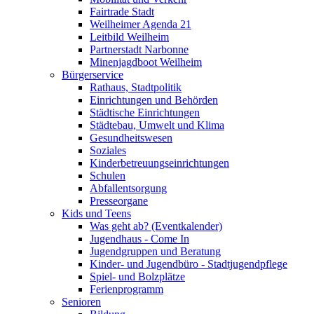
Fairtrade Stadt
Weilheimer Agenda 21
Leitbild Weilheim
Partnerstadt Narbonne
Minenjagdboot Weilheim
Bürgerservice
Rathaus, Stadtpolitik
Einrichtungen und Behörden
Städtische Einrichtungen
Städtebau, Umwelt und Klima
Gesundheitswesen
Soziales
Kinderbetreuungseinrichtungen
Schulen
Abfallentsorgung
Presseorgane
Kids und Teens
Was geht ab? (Eventkalender)
Jugendhaus - Come In
Jugendgruppen und Beratung
Kinder- und Jugendbüro - Stadtjugendpflege
Spiel- und Bolzplätze
Ferienprogramm
Senioren