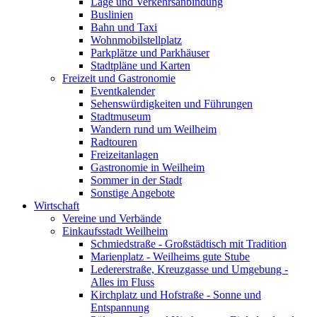
Lage und Verkehrsanbindung
Buslinien
Bahn und Taxi
Wohnmobilstellplatz
Parkplätze und Parkhäuser
Stadtpläne und Karten
Freizeit und Gastronomie
Eventkalender
Sehenswürdigkeiten und Führungen
Stadtmuseum
Wandern rund um Weilheim
Radtouren
Freizeitanlagen
Gastronomie in Weilheim
Sommer in der Stadt
Sonstige Angebote
Wirtschaft
Vereine und Verbände
Einkaufsstadt Weilheim
Schmiedstraße - Großstädtisch mit Tradition
Marienplatz - Weilheims gute Stube
Ledererstraße, Kreuzgasse und Umgebung -
Alles im Fluss
Kirchplatz und Hofstraße - Sonne und
Entspannung