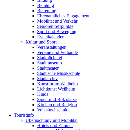
Bildung
Beratung
Betreuung
Ehrenamtliches Engagement
Mobilität und Verkehr
Seniorentreffpunkte
Sport und Bewegung
Eventkalender
Kultur und Sport
Veranstaltungen
Vereine und Verbände
Stadtbücherei
Stadtmuseum
Stadttheater
Städtische Musikschule
Stadtarchiv
Kunstforum Weilheim
Lichtkunst Weilheim
Kinos
Spiel- und Bolzplätze
Kirchen und Religion
Volkshochschule
Touristinfo
Übernachtung und Mobilität
Hotels und Zimmer