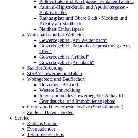
Pöltnerstraße und Kirchgasse - Einladend anders
Admiral-Hipper-Straße und Apothekergasse -
Praktisch alles
Rathausplatz und Obere Stadt - Modisch und
Kreativ am Stadtbach
Neidhart-Einkaufspark
Wirtschaftsstandort Weilheim
Gewerbegebiet „Am Weidenbach“
Gewerbegebiet „Paradeis / Leprosenweg / Am
Öferl“
Gewerbegebiet „Trifthof“
Gewerbegebiet „Achalaich“
Standortförderung
SISBY Gewerbeimmobilien
Wohngebiete und Bauflächen
Derzeitiger Bestand
Weitere Entwicklung
Interkommunales Gewerbegebiet Achalaich
Grundstücks- und Immobilienangebote
Grund- und Gewerbesteuersätze (Stadtkämmerei)
Zahlen - Daten - Fakten
Service
Rathaus Online
Eventkalender
Telefonverzeichnis