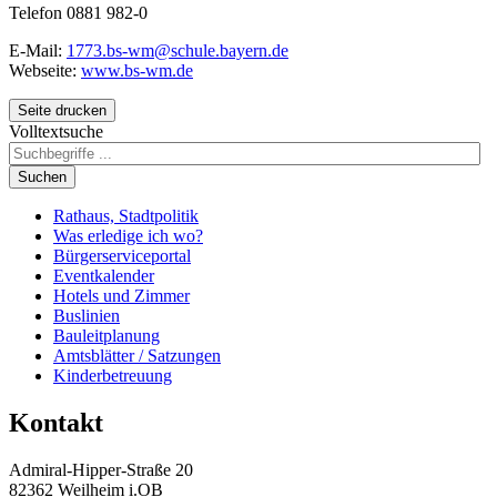
Telefon 0881 982-0
E-Mail:
1773.bs-wm@schule.bayern.de
Webseite:
www.bs-wm.de
Seite drucken
Volltextsuche
Suchen
Rathaus, Stadtpolitik
Was erledige ich wo?
Bürgerserviceportal
Eventkalender
Hotels und Zimmer
Buslinien
Bauleitplanung
Amtsblätter / Satzungen
Kinderbetreuung
Kontakt
Admiral-Hipper-Straße 20
82362 Weilheim i.OB