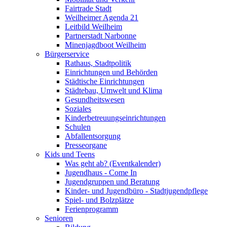
Fairtrade Stadt
Weilheimer Agenda 21
Leitbild Weilheim
Partnerstadt Narbonne
Minenjagdboot Weilheim
Bürgerservice
Rathaus, Stadtpolitik
Einrichtungen und Behörden
Städtische Einrichtungen
Städtebau, Umwelt und Klima
Gesundheitswesen
Soziales
Kinderbetreuungseinrichtungen
Schulen
Abfallentsorgung
Presseorgane
Kids und Teens
Was geht ab? (Eventkalender)
Jugendhaus - Come In
Jugendgruppen und Beratung
Kinder- und Jugendbüro - Stadtjugendpflege
Spiel- und Bolzplätze
Ferienprogramm
Senioren