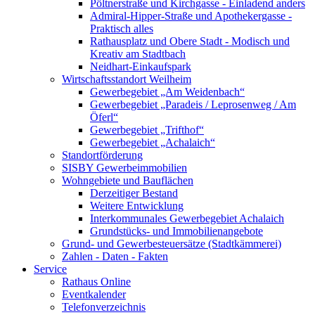
Pöltnerstraße und Kirchgasse - Einladend anders
Admiral-Hipper-Straße und Apothekergasse -
Praktisch alles
Rathausplatz und Obere Stadt - Modisch und
Kreativ am Stadtbach
Neidhart-Einkaufspark
Wirtschaftsstandort Weilheim
Gewerbegebiet „Am Weidenbach“
Gewerbegebiet „Paradeis / Leprosenweg / Am
Öferl“
Gewerbegebiet „Trifthof“
Gewerbegebiet „Achalaich“
Standortförderung
SISBY Gewerbeimmobilien
Wohngebiete und Bauflächen
Derzeitiger Bestand
Weitere Entwicklung
Interkommunales Gewerbegebiet Achalaich
Grundstücks- und Immobilienangebote
Grund- und Gewerbesteuersätze (Stadtkämmerei)
Zahlen - Daten - Fakten
Service
Rathaus Online
Eventkalender
Telefonverzeichnis