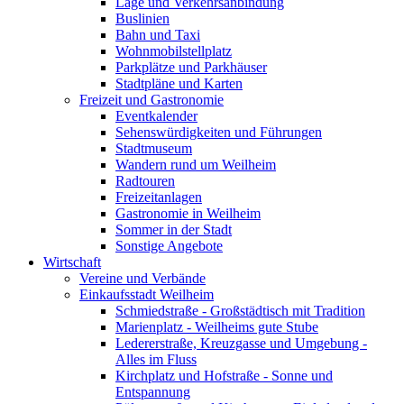
Lage und Verkehrsanbindung
Buslinien
Bahn und Taxi
Wohnmobilstellplatz
Parkplätze und Parkhäuser
Stadtpläne und Karten
Freizeit und Gastronomie
Eventkalender
Sehenswürdigkeiten und Führungen
Stadtmuseum
Wandern rund um Weilheim
Radtouren
Freizeitanlagen
Gastronomie in Weilheim
Sommer in der Stadt
Sonstige Angebote
Wirtschaft
Vereine und Verbände
Einkaufsstadt Weilheim
Schmiedstraße - Großstädtisch mit Tradition
Marienplatz - Weilheims gute Stube
Ledererstraße, Kreuzgasse und Umgebung -
Alles im Fluss
Kirchplatz und Hofstraße - Sonne und
Entspannung