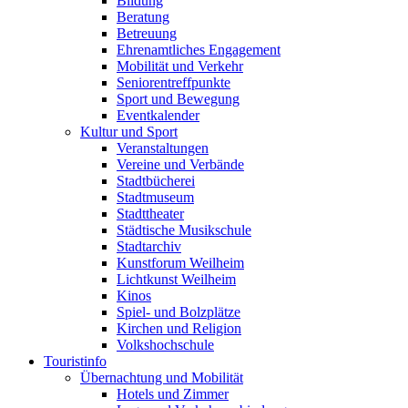
Bildung
Beratung
Betreuung
Ehrenamtliches Engagement
Mobilität und Verkehr
Seniorentreffpunkte
Sport und Bewegung
Eventkalender
Kultur und Sport
Veranstaltungen
Vereine und Verbände
Stadtbücherei
Stadtmuseum
Stadttheater
Städtische Musikschule
Stadtarchiv
Kunstforum Weilheim
Lichtkunst Weilheim
Kinos
Spiel- und Bolzplätze
Kirchen und Religion
Volkshochschule
Touristinfo
Übernachtung und Mobilität
Hotels und Zimmer