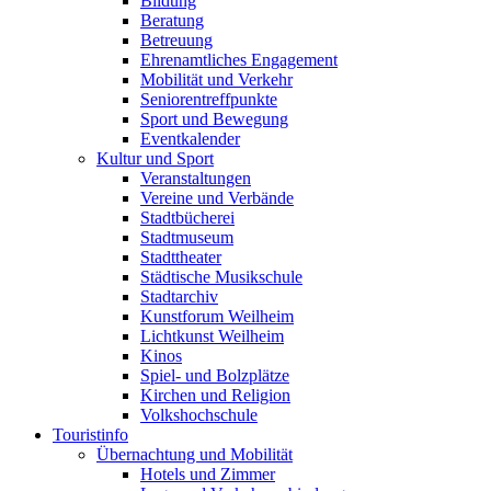
Bildung
Beratung
Betreuung
Ehrenamtliches Engagement
Mobilität und Verkehr
Seniorentreffpunkte
Sport und Bewegung
Eventkalender
Kultur und Sport
Veranstaltungen
Vereine und Verbände
Stadtbücherei
Stadtmuseum
Stadttheater
Städtische Musikschule
Stadtarchiv
Kunstforum Weilheim
Lichtkunst Weilheim
Kinos
Spiel- und Bolzplätze
Kirchen und Religion
Volkshochschule
Touristinfo
Übernachtung und Mobilität
Hotels und Zimmer