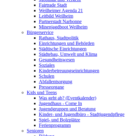
Fairtrade Stadt
Weilheimer Agenda 21
Leitbild Weilheim
Partnerstadt Narbonne
Minenjagdboot Weilheim
Bürgerservice
Rathaus, Stadtpolitik
Einrichtungen und Behörden
Städtische Einrichtungen
Städtebau, Umwelt und Klima
Gesundheitswesen
Soziales
Kinderbetreuungseinrichtungen
Schulen
Abfallentsorgung
Presseorgane
Kids und Teens
Was geht ab? (Eventkalender)
Jugendhaus - Come In
Jugendgruppen und Beratung
Kinder- und Jugendbüro - Stadtjugendpflege
Spiel- und Bolzplätze
Ferienprogramm
Senioren