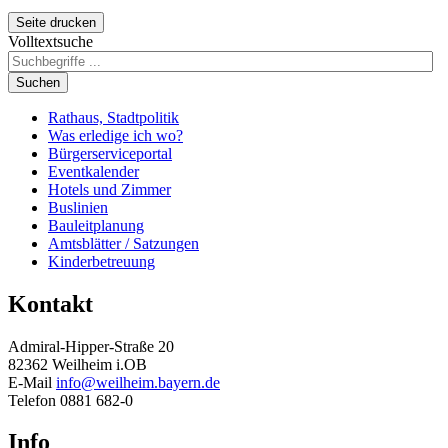
Seite drucken
Volltextsuche
Suchen
Rathaus, Stadtpolitik
Was erledige ich wo?
Bürgerserviceportal
Eventkalender
Hotels und Zimmer
Buslinien
Bauleitplanung
Amtsblätter / Satzungen
Kinderbetreuung
Kontakt
Admiral-Hipper-Straße 20
82362 Weilheim i.OB
E-Mail
info@weilheim.bayern.de
Telefon 0881 682-0
Info