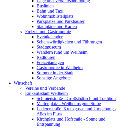
Lage und Verkehrsanbindung
Buslinien
Bahn und Taxi
Wohnmobilstellplatz
Parkplätze und Parkhäuser
Stadtpläne und Karten
Freizeit und Gastronomie
Eventkalender
Sehenswürdigkeiten und Führungen
Stadtmuseum
Wandern rund um Weilheim
Radtouren
Freizeitanlagen
Gastronomie in Weilheim
Sommer in der Stadt
Sonstige Angebote
Wirtschaft
Vereine und Verbände
Einkaufsstadt Weilheim
Schmiedstraße - Großstädtisch mit Tradition
Marienplatz - Weilheims gute Stube
Ledererstraße, Kreuzgasse und Umgebung -
Alles im Fluss
Kirchplatz und Hofstraße - Sonne und
Entspannung