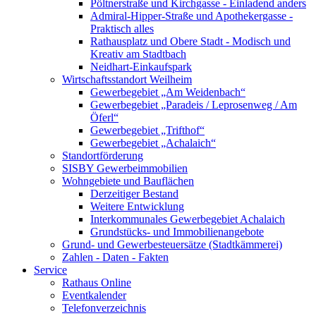
Pöltnerstraße und Kirchgasse - Einladend anders
Admiral-Hipper-Straße und Apothekergasse -
Praktisch alles
Rathausplatz und Obere Stadt - Modisch und
Kreativ am Stadtbach
Neidhart-Einkaufspark
Wirtschaftsstandort Weilheim
Gewerbegebiet „Am Weidenbach“
Gewerbegebiet „Paradeis / Leprosenweg / Am
Öferl“
Gewerbegebiet „Trifthof“
Gewerbegebiet „Achalaich“
Standortförderung
SISBY Gewerbeimmobilien
Wohngebiete und Bauflächen
Derzeitiger Bestand
Weitere Entwicklung
Interkommunales Gewerbegebiet Achalaich
Grundstücks- und Immobilienangebote
Grund- und Gewerbesteuersätze (Stadtkämmerei)
Zahlen - Daten - Fakten
Service
Rathaus Online
Eventkalender
Telefonverzeichnis