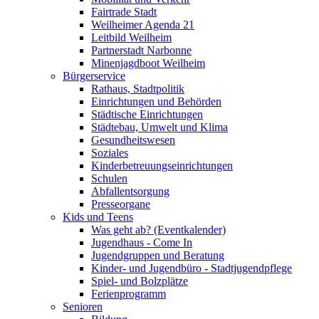
Fairtrade Stadt
Weilheimer Agenda 21
Leitbild Weilheim
Partnerstadt Narbonne
Minenjagdboot Weilheim
Bürgerservice
Rathaus, Stadtpolitik
Einrichtungen und Behörden
Städtische Einrichtungen
Städtebau, Umwelt und Klima
Gesundheitswesen
Soziales
Kinderbetreuungseinrichtungen
Schulen
Abfallentsorgung
Presseorgane
Kids und Teens
Was geht ab? (Eventkalender)
Jugendhaus - Come In
Jugendgruppen und Beratung
Kinder- und Jugendbüro - Stadtjugendpflege
Spiel- und Bolzplätze
Ferienprogramm
Senioren