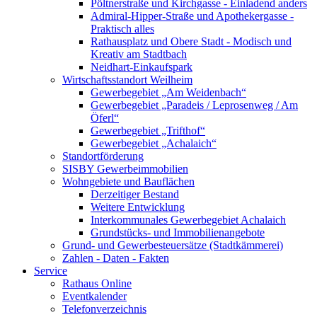
Pöltnerstraße und Kirchgasse - Einladend anders
Admiral-Hipper-Straße und Apothekergasse -
Praktisch alles
Rathausplatz und Obere Stadt - Modisch und
Kreativ am Stadtbach
Neidhart-Einkaufspark
Wirtschaftsstandort Weilheim
Gewerbegebiet „Am Weidenbach“
Gewerbegebiet „Paradeis / Leprosenweg / Am
Öferl“
Gewerbegebiet „Trifthof“
Gewerbegebiet „Achalaich“
Standortförderung
SISBY Gewerbeimmobilien
Wohngebiete und Bauflächen
Derzeitiger Bestand
Weitere Entwicklung
Interkommunales Gewerbegebiet Achalaich
Grundstücks- und Immobilienangebote
Grund- und Gewerbesteuersätze (Stadtkämmerei)
Zahlen - Daten - Fakten
Service
Rathaus Online
Eventkalender
Telefonverzeichnis