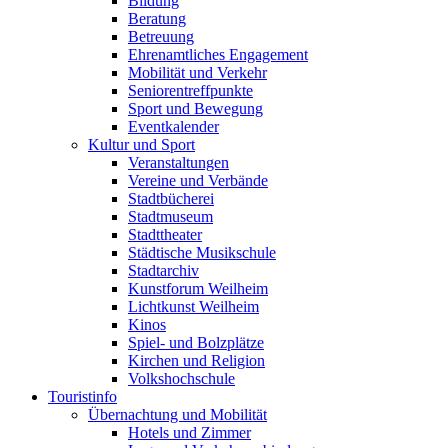
Bildung
Beratung
Betreuung
Ehrenamtliches Engagement
Mobilität und Verkehr
Seniorentreffpunkte
Sport und Bewegung
Eventkalender
Kultur und Sport
Veranstaltungen
Vereine und Verbände
Stadtbücherei
Stadtmuseum
Stadttheater
Städtische Musikschule
Stadtarchiv
Kunstforum Weilheim
Lichtkunst Weilheim
Kinos
Spiel- und Bolzplätze
Kirchen und Religion
Volkshochschule
Touristinfo
Übernachtung und Mobilität
Hotels und Zimmer