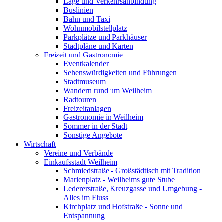
Lage und Verkehrsanbindung
Buslinien
Bahn und Taxi
Wohnmobilstellplatz
Parkplätze und Parkhäuser
Stadtpläne und Karten
Freizeit und Gastronomie
Eventkalender
Sehenswürdigkeiten und Führungen
Stadtmuseum
Wandern rund um Weilheim
Radtouren
Freizeitanlagen
Gastronomie in Weilheim
Sommer in der Stadt
Sonstige Angebote
Wirtschaft
Vereine und Verbände
Einkaufsstadt Weilheim
Schmiedstraße - Großstädtisch mit Tradition
Marienplatz - Weilheims gute Stube
Ledererstraße, Kreuzgasse und Umgebung -
Alles im Fluss
Kirchplatz und Hofstraße - Sonne und
Entspannung