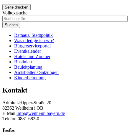
Seite drucken
Volltextsuche
Suchen
Rathaus, Stadtpolitik
Was erledige ich wo?
Bürgerserviceportal
Eventkalender
Hotels und Zimmer
Buslinien
Bauleitplanung
Amtsblätter / Satzungen
Kinderbetreuung
Kontakt
Admiral-Hipper-Straße 20
82362 Weilheim i.OB
E-Mail
info@weilheim.bayern.de
Telefon 0881 682-0
Info