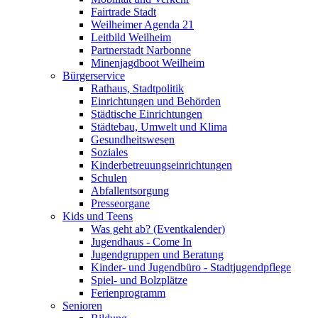
Fairtrade Stadt
Weilheimer Agenda 21
Leitbild Weilheim
Partnerstadt Narbonne
Minenjagdboot Weilheim
Bürgerservice
Rathaus, Stadtpolitik
Einrichtungen und Behörden
Städtische Einrichtungen
Städtebau, Umwelt und Klima
Gesundheitswesen
Soziales
Kinderbetreuungseinrichtungen
Schulen
Abfallentsorgung
Presseorgane
Kids und Teens
Was geht ab? (Eventkalender)
Jugendhaus - Come In
Jugendgruppen und Beratung
Kinder- und Jugendbüro - Stadtjugendpflege
Spiel- und Bolzplätze
Ferienprogramm
Senioren