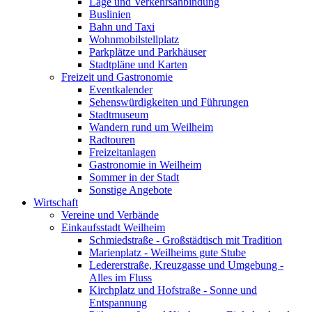
Lage und Verkehrsanbindung
Buslinien
Bahn und Taxi
Wohnmobilstellplatz
Parkplätze und Parkhäuser
Stadtpläne und Karten
Freizeit und Gastronomie
Eventkalender
Sehenswürdigkeiten und Führungen
Stadtmuseum
Wandern rund um Weilheim
Radtouren
Freizeitanlagen
Gastronomie in Weilheim
Sommer in der Stadt
Sonstige Angebote
Wirtschaft
Vereine und Verbände
Einkaufsstadt Weilheim
Schmiedstraße - Großstädtisch mit Tradition
Marienplatz - Weilheims gute Stube
Ledererstraße, Kreuzgasse und Umgebung -
Alles im Fluss
Kirchplatz und Hofstraße - Sonne und
Entspannung