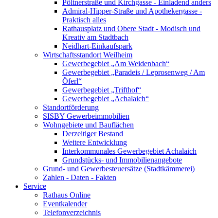
Pöltnerstraße und Kirchgasse - Einladend anders
Admiral-Hipper-Straße und Apothekergasse -
Praktisch alles
Rathausplatz und Obere Stadt - Modisch und
Kreativ am Stadtbach
Neidhart-Einkaufspark
Wirtschaftsstandort Weilheim
Gewerbegebiet „Am Weidenbach“
Gewerbegebiet „Paradeis / Leprosenweg / Am
Öferl“
Gewerbegebiet „Trifthof“
Gewerbegebiet „Achalaich“
Standortförderung
SISBY Gewerbeimmobilien
Wohngebiete und Bauflächen
Derzeitiger Bestand
Weitere Entwicklung
Interkommunales Gewerbegebiet Achalaich
Grundstücks- und Immobilienangebote
Grund- und Gewerbesteuersätze (Stadtkämmerei)
Zahlen - Daten - Fakten
Service
Rathaus Online
Eventkalender
Telefonverzeichnis