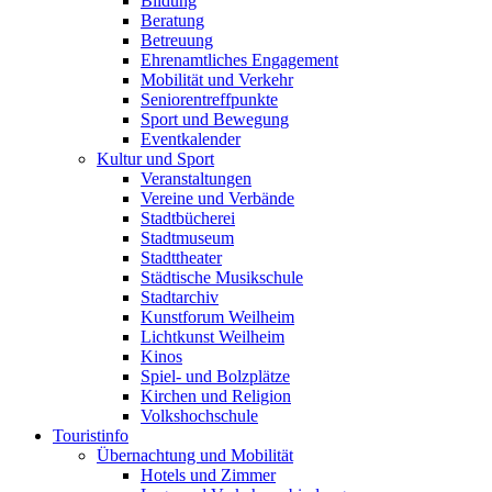
Bildung
Beratung
Betreuung
Ehrenamtliches Engagement
Mobilität und Verkehr
Seniorentreffpunkte
Sport und Bewegung
Eventkalender
Kultur und Sport
Veranstaltungen
Vereine und Verbände
Stadtbücherei
Stadtmuseum
Stadttheater
Städtische Musikschule
Stadtarchiv
Kunstforum Weilheim
Lichtkunst Weilheim
Kinos
Spiel- und Bolzplätze
Kirchen und Religion
Volkshochschule
Touristinfo
Übernachtung und Mobilität
Hotels und Zimmer