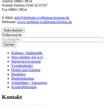
Telefon 08861 9854
Notfall-Telefon 0160 4155767
Fax 08861 9854
E-Mail:
info@tierheim-weilheimschongau.de
Webseite:
www.tierheim-weilheimschongau.de
Seite drucken
Volltextsuche
Suchen
Rathaus, Stadtpolitik
Was erledige ich wo?
Bürgerserviceportal
Eventkalender
Hotels und Zimmer
Buslinien
Bauleitplanung
Amtsblätter / Satzungen
Kinderbetreuung
Kontakt