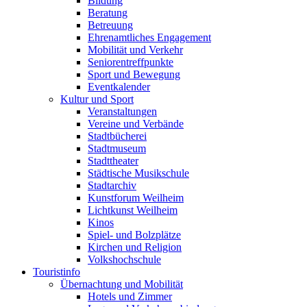
Bildung
Beratung
Betreuung
Ehrenamtliches Engagement
Mobilität und Verkehr
Seniorentreffpunkte
Sport und Bewegung
Eventkalender
Kultur und Sport
Veranstaltungen
Vereine und Verbände
Stadtbücherei
Stadtmuseum
Stadttheater
Städtische Musikschule
Stadtarchiv
Kunstforum Weilheim
Lichtkunst Weilheim
Kinos
Spiel- und Bolzplätze
Kirchen und Religion
Volkshochschule
Touristinfo
Übernachtung und Mobilität
Hotels und Zimmer