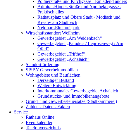
Pöltnerstraße und Kirchgasse - Einladend anders
Admiral-Hipper-Straße und Apothekergasse -
Praktisch alles
Rathausplatz und Obere Stadt - Modisch und
Kreativ am Stadtbach
Neidhart-Einkaufspark
Wirtschaftsstandort Weilheim
Gewerbegebiet „Am Weidenbach“
Gewerbegebiet „Paradeis / Leprosenweg / Am
Öferl“
Gewerbegebiet „Trifthof“
Gewerbegebiet „Achalaich“
Standortförderung
SISBY Gewerbeimmobilien
Wohngebiete und Bauflächen
Derzeitiger Bestand
Weitere Entwicklung
Interkommunales Gewerbegebiet Achalaich
Grundstücks- und Immobilienangebote
Grund- und Gewerbesteuersätze (Stadtkämmerei)
Zahlen - Daten - Fakten
Service
Rathaus Online
Eventkalender
Telefonverzeichnis