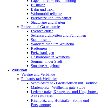
Lage und Verkehrsanbindung
Buslinien
Bahn und Taxi
Wohnmobilstellplatz
Parkplätze und Parkhäuser
Stadtpläne und Karten
Freizeit und Gastronomie
Eventkalender
Sehenswürdigkeiten und Führungen
Stadtmuseum
Wandern rund um Weilheim
Radtouren
Freizeitanlagen
Gastronomie in Weilheim
Sommer in der Stadt
Sonstige Angebote
Wirtschaft
Vereine und Verbände
Einkaufsstadt Weilheim
Schmiedstraße - Großstädtisch mit Tradition
Marienplatz - Weilheims gute Stube
Ledererstraße, Kreuzgasse und Umgebung -
Alles im Fluss
Kirchplatz und Hofstraße - Sonne und
Entspannung