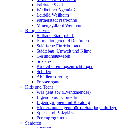
Fairtrade Stadt
Weilheimer Agenda 21
Leitbild Weilheim
Partnerstadt Narbonne
Minenjagdboot Weilheim
Bürgerservice
Rathaus, Stadtpolitik
Einrichtungen und Behörden
Städtische Einrichtungen
Städtebau, Umwelt und Klima
Gesundheitswesen
Soziales
Kinderbetreuungseinrichtungen
Schulen
Abfallentsorgung
Presseorgane
Kids und Teens
Was geht ab? (Eventkalender)
Jugendhaus - Come In
Jugendgruppen und Beratung
Kinder- und Jugendbüro - Stadtjugendpflege
Spiel- und Bolzplätze
Ferienprogramm
Senioren