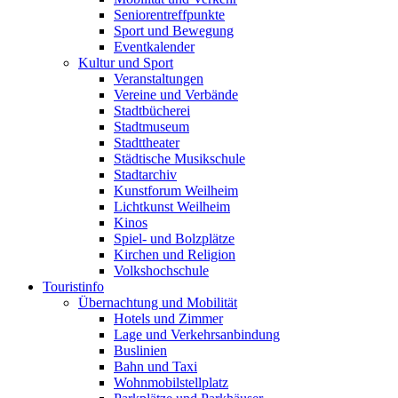
Seniorentreffpunkte
Sport und Bewegung
Eventkalender
Kultur und Sport
Veranstaltungen
Vereine und Verbände
Stadtbücherei
Stadtmuseum
Stadttheater
Städtische Musikschule
Stadtarchiv
Kunstforum Weilheim
Lichtkunst Weilheim
Kinos
Spiel- und Bolzplätze
Kirchen und Religion
Volkshochschule
Touristinfo
Übernachtung und Mobilität
Hotels und Zimmer
Lage und Verkehrsanbindung
Buslinien
Bahn und Taxi
Wohnmobilstellplatz