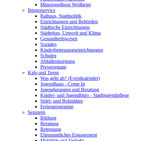
Minenjagdboot Weilheim
Bürgerservice
Rathaus, Stadtpolitik
Einrichtungen und Behörden
Städtische Einrichtungen
Städtebau, Umwelt und Klima
Gesundheitswesen
Soziales
Kinderbetreuungseinrichtungen
Schulen
Abfallentsorgung
Presseorgane
Kids und Teens
Was geht ab? (Eventkalender)
Jugendhaus - Come In
Jugendgruppen und Beratung
Kinder- und Jugendbüro - Stadtjugendpflege
Spiel- und Bolzplätze
Ferienprogramm
Senioren
Bildung
Beratung
Betreuung
Ehrenamtliches Engagement
Mobilität und Verkehr