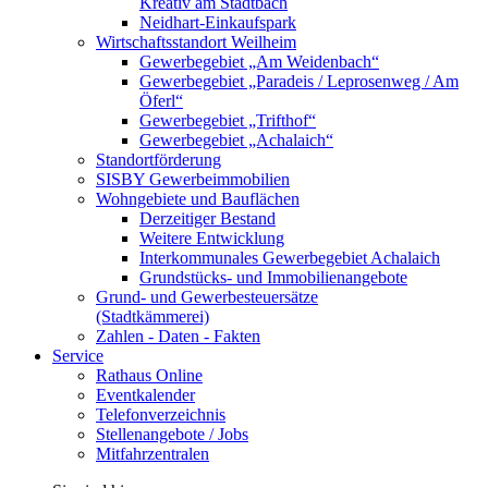
Kreativ am Stadtbach
Neidhart-Einkaufspark
Wirtschaftsstandort Weilheim
Gewerbegebiet „Am Weidenbach“
Gewerbegebiet „Paradeis / Leprosenweg / Am
Öferl“
Gewerbegebiet „Trifthof“
Gewerbegebiet „Achalaich“
Standortförderung
SISBY Gewerbeimmobilien
Wohngebiete und Bauflächen
Derzeitiger Bestand
Weitere Entwicklung
Interkommunales Gewerbegebiet Achalaich
Grundstücks- und Immobilienangebote
Grund- und Gewerbesteuersätze
(Stadtkämmerei)
Zahlen - Daten - Fakten
Service
Rathaus Online
Eventkalender
Telefonverzeichnis
Stellenangebote / Jobs
Mitfahrzentralen