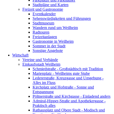
Parkplätze und Parkhäuser
Stadtpläne und Karten
Freizeit und Gastronomie
Eventkalender
Sehenswürdigkeiten und Führungen
Stadtmuseum
Wandern rund um Weilheim
Radtouren
Freizeitanlagen
Gastronomie in Weilheim
Sommer in der Stadt
Sonstige Angebote
Wirtschaft
Vereine und Verbände
Einkaufsstadt Weilheim
Schmiedstraße - Großstädtisch mit Tradition
Marienplatz - Weilheims gute Stube
Ledererstraße, Kreuzgasse und Umgebung -
Alles im Fluss
Kirchplatz und Hofstraße - Sonne und
Entspannung
Pöltnerstraße und Kirchgasse - Einladend anders
Admiral-Hipper-Straße und Apothekergasse -
Praktisch alles
Rathausplatz und Obere Stadt - Modisch und