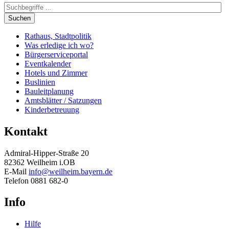
Suchen
Rathaus, Stadtpolitik
Was erledige ich wo?
Bürgerserviceportal
Eventkalender
Hotels und Zimmer
Buslinien
Bauleitplanung
Amtsblätter / Satzungen
Kinderbetreuung
Kontakt
Admiral-Hipper-Straße 20
82362 Weilheim i.OB
E-Mail
info@weilheim.bayern.de
Telefon 0881 682-0
Info
Hilfe