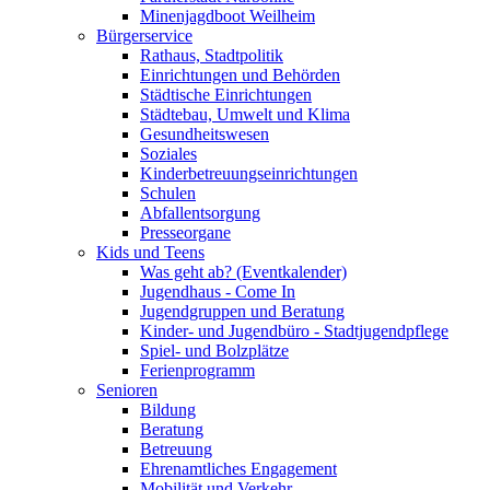
Minenjagdboot Weilheim
Bürgerservice
Rathaus, Stadtpolitik
Einrichtungen und Behörden
Städtische Einrichtungen
Städtebau, Umwelt und Klima
Gesundheitswesen
Soziales
Kinderbetreuungseinrichtungen
Schulen
Abfallentsorgung
Presseorgane
Kids und Teens
Was geht ab? (Eventkalender)
Jugendhaus - Come In
Jugendgruppen und Beratung
Kinder- und Jugendbüro - Stadtjugendpflege
Spiel- und Bolzplätze
Ferienprogramm
Senioren
Bildung
Beratung
Betreuung
Ehrenamtliches Engagement
Mobilität und Verkehr