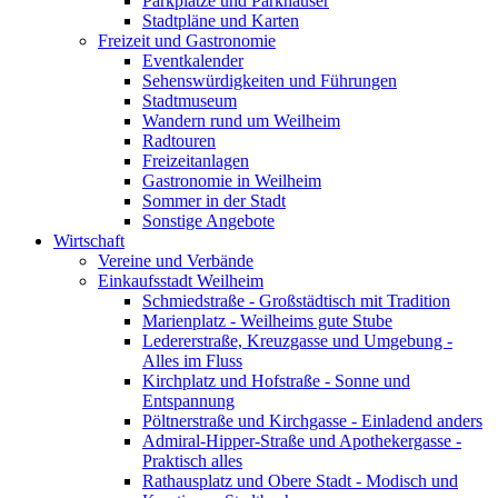
Parkplätze und Parkhäuser
Stadtpläne und Karten
Freizeit und Gastronomie
Eventkalender
Sehenswürdigkeiten und Führungen
Stadtmuseum
Wandern rund um Weilheim
Radtouren
Freizeitanlagen
Gastronomie in Weilheim
Sommer in der Stadt
Sonstige Angebote
Wirtschaft
Vereine und Verbände
Einkaufsstadt Weilheim
Schmiedstraße - Großstädtisch mit Tradition
Marienplatz - Weilheims gute Stube
Ledererstraße, Kreuzgasse und Umgebung -
Alles im Fluss
Kirchplatz und Hofstraße - Sonne und
Entspannung
Pöltnerstraße und Kirchgasse - Einladend anders
Admiral-Hipper-Straße und Apothekergasse -
Praktisch alles
Rathausplatz und Obere Stadt - Modisch und