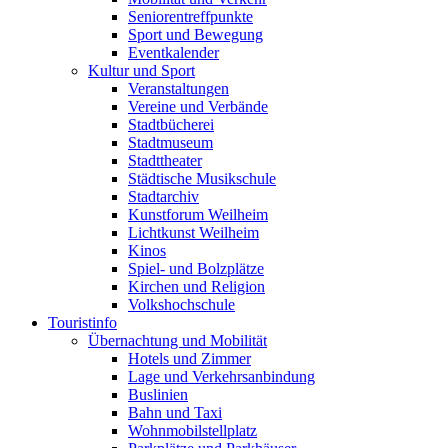
Seniorentreffpunkte
Sport und Bewegung
Eventkalender
Kultur und Sport
Veranstaltungen
Vereine und Verbände
Stadtbücherei
Stadtmuseum
Stadttheater
Städtische Musikschule
Stadtarchiv
Kunstforum Weilheim
Lichtkunst Weilheim
Kinos
Spiel- und Bolzplätze
Kirchen und Religion
Volkshochschule
Touristinfo
Übernachtung und Mobilität
Hotels und Zimmer
Lage und Verkehrsanbindung
Buslinien
Bahn und Taxi
Wohnmobilstellplatz