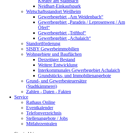
Kreativ am Stadtbach
Neidhart-Einkaufspark
Wirtschaftsstandort Weilheim
Gewerbegebiet „Am Weidenbach“
Gewerbegebiet „Paradeis / Leprosenweg / Am
Öferl“
Gewerbegebiet „Trifthof“
Gewerbegebiet „Achalaich“
Standortförderung
SISBY Gewerbeimmobilien
Wohngebiete und Bauflächen
Derzeitiger Bestand
Weitere Entwicklung
Interkommunales Gewerbegebiet Achalaich
Grundstücks- und Immobilienangebote
Grund- und Gewerbesteuersätze
(Stadtkämmerei)
Zahlen - Daten - Fakten
Service
Rathaus Online
Eventkalender
Telefonverzeichnis
Stellenangebote / Jobs
Mitfahrzentralen