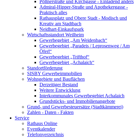
Pöltnerstraße und Kirchgasse - Einladend anders
Admiral-Hipper-Straße und Apothekergasse -
Praktisch alles
Rathausplatz und Obere Stadt - Modisch und
Kreativ am Stadtbach
Neidhart-Einkaufspark
Wirtschaftsstandort Weilheim
Gewerbegebiet „Am Weidenbach“
Gewerbegebiet „Paradeis / Leprosenweg / Am
Öferl“
Gewerbegebiet „Trifthof“
Gewerbegebiet „Achalaich“
Standortförderung
SISBY Gewerbeimmobilien
Wohngebiete und Bauflächen
Derzeitiger Bestand
Weitere Entwicklung
Interkommunales Gewerbegebiet Achalaich
Grundstücks- und Immobilienangebote
Grund- und Gewerbesteuersätze (Stadtkämmerei)
Zahlen - Daten - Fakten
Service
Rathaus Online
Eventkalender
Telefonverzeichnis