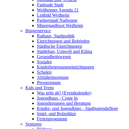
Fairtrade Stadt
Weilheimer Agenda 21
Leitbild Weilheim
Partnerstadt Narbonne
Minenjagdboot Weilheim
Bürgerservice
Rathaus, Stadtpolitik
Einrichtungen und Behörden
Städtische Einrichtungen
Städtebau, Umwelt und Klima
Gesundheitswesen
Soziales
Kinderbetreuungseinrichtungen
Schulen
Abfallentsorgung
Presseorgane
Kids und Teens
Was geht ab? (Eventkalender)
Jugendhaus - Come In
Jugendgruppen und Beratung
Kinder- und Jugendbüro - Stadtjugendpflege
Spiel- und Bolzplätze
Ferienprogramm
Senioren