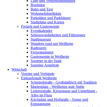
Lage und Verkehrsanbindung
Buslinien
Bahn und Taxi
Wohnmobilstellplatz
Parkplätze und Parkhäuser
Stadtpläne und Karten
Freizeit und Gastronomie
Eventkalender
Sehenswürdigkeiten und Führungen
Stadtmuseum
Wandern rund um Weilheim
Radtouren
Freizeitanlagen
Gastronomie in Weilheim
Sommer in der Stadt
Sonstige Angebote
Wirtschaft
Vereine und Verbände
Einkaufsstadt Weilheim
Schmiedstraße - Großstädtisch mit Tradition
Marienplatz - Weilheims gute Stube
Ledererstraße, Kreuzgasse und Umgebung -
Alles im Fluss
Kirchplatz und Hofstraße - Sonne und
Entspannung