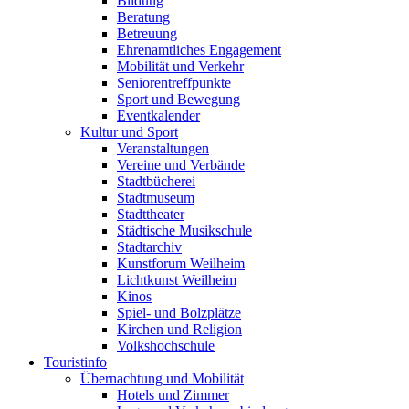
Bildung
Beratung
Betreuung
Ehrenamtliches Engagement
Mobilität und Verkehr
Seniorentreffpunkte
Sport und Bewegung
Eventkalender
Kultur und Sport
Veranstaltungen
Vereine und Verbände
Stadtbücherei
Stadtmuseum
Stadttheater
Städtische Musikschule
Stadtarchiv
Kunstforum Weilheim
Lichtkunst Weilheim
Kinos
Spiel- und Bolzplätze
Kirchen und Religion
Volkshochschule
Touristinfo
Übernachtung und Mobilität
Hotels und Zimmer