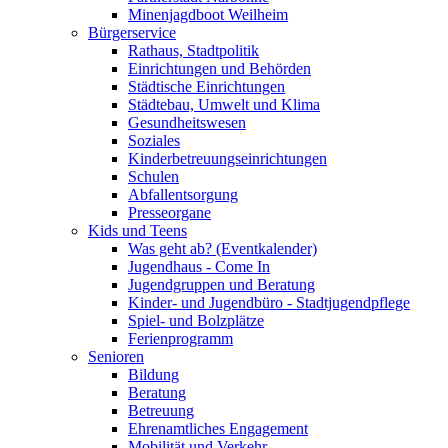
Minenjagdboot Weilheim
Bürgerservice
Rathaus, Stadtpolitik
Einrichtungen und Behörden
Städtische Einrichtungen
Städtebau, Umwelt und Klima
Gesundheitswesen
Soziales
Kinderbetreuungseinrichtungen
Schulen
Abfallentsorgung
Presseorgane
Kids und Teens
Was geht ab? (Eventkalender)
Jugendhaus - Come In
Jugendgruppen und Beratung
Kinder- und Jugendbüro - Stadtjugendpflege
Spiel- und Bolzplätze
Ferienprogramm
Senioren
Bildung
Beratung
Betreuung
Ehrenamtliches Engagement
Mobilität und Verkehr