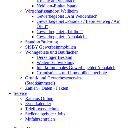
Kreativ am Stadtbach
Neidhart-Einkaufspark
Wirtschaftsstandort Weilheim
Gewerbegebiet „Am Weidenbach“
Gewerbegebiet „Paradeis / Leprosenweg / Am
Öferl“
Gewerbegebiet „Trifthof“
Gewerbegebiet „Achalaich“
Standortförderung
SISBY Gewerbeimmobilien
Wohngebiete und Bauflächen
Derzeitiger Bestand
Weitere Entwicklung
Interkommunales Gewerbegebiet Achalaich
Grundstücks- und Immobilienangebote
Grund- und Gewerbesteuersätze
(Stadtkämmerei)
Zahlen - Daten - Fakten
Service
Rathaus Online
Eventkalender
Telefonverzeichnis
Stellenangebote / Jobs
Mitfahrzentralen