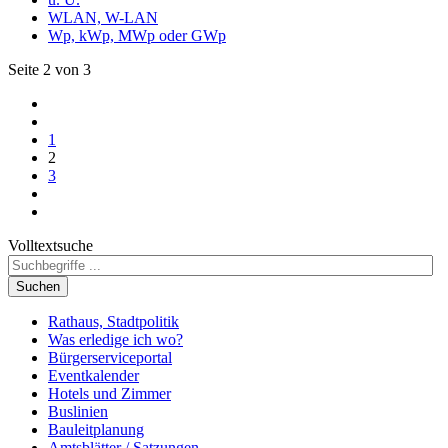
WLAN, W-LAN
Wp, kWp, MWp oder GWp
Seite 2 von 3
1
2
3
Volltextsuche
Suchen
Rathaus, Stadtpolitik
Was erledige ich wo?
Bürgerserviceportal
Eventkalender
Hotels und Zimmer
Buslinien
Bauleitplanung
Amtsblätter / Satzungen