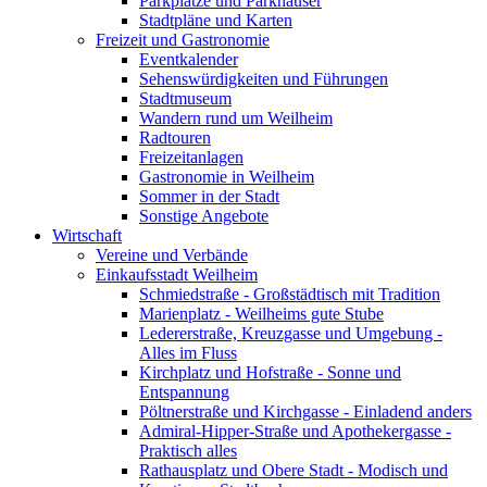
Parkplätze und Parkhäuser
Stadtpläne und Karten
Freizeit und Gastronomie
Eventkalender
Sehenswürdigkeiten und Führungen
Stadtmuseum
Wandern rund um Weilheim
Radtouren
Freizeitanlagen
Gastronomie in Weilheim
Sommer in der Stadt
Sonstige Angebote
Wirtschaft
Vereine und Verbände
Einkaufsstadt Weilheim
Schmiedstraße - Großstädtisch mit Tradition
Marienplatz - Weilheims gute Stube
Ledererstraße, Kreuzgasse und Umgebung -
Alles im Fluss
Kirchplatz und Hofstraße - Sonne und
Entspannung
Pöltnerstraße und Kirchgasse - Einladend anders
Admiral-Hipper-Straße und Apothekergasse -
Praktisch alles
Rathausplatz und Obere Stadt - Modisch und