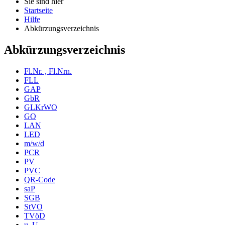
Sie sind hier
Startseite
Hilfe
Abkürzungsverzeichnis
Abkürzungsverzeichnis
Fl.Nr. , Fl.Nrn.
FLL
GAP
GbR
GLKrWO
GO
LAN
LED
m/w/d
PCR
PV
PVC
QR-Code
saP
SGB
StVO
TVöD
u. U.