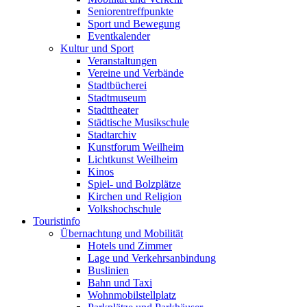
Seniorentreffpunkte
Sport und Bewegung
Eventkalender
Kultur und Sport
Veranstaltungen
Vereine und Verbände
Stadtbücherei
Stadtmuseum
Stadttheater
Städtische Musikschule
Stadtarchiv
Kunstforum Weilheim
Lichtkunst Weilheim
Kinos
Spiel- und Bolzplätze
Kirchen und Religion
Volkshochschule
Touristinfo
Übernachtung und Mobilität
Hotels und Zimmer
Lage und Verkehrsanbindung
Buslinien
Bahn und Taxi
Wohnmobilstellplatz