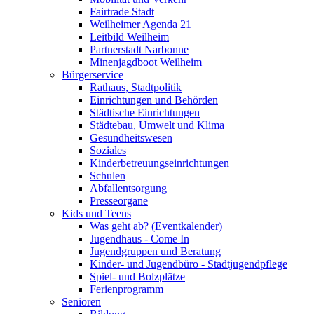
Fairtrade Stadt
Weilheimer Agenda 21
Leitbild Weilheim
Partnerstadt Narbonne
Minenjagdboot Weilheim
Bürgerservice
Rathaus, Stadtpolitik
Einrichtungen und Behörden
Städtische Einrichtungen
Städtebau, Umwelt und Klima
Gesundheitswesen
Soziales
Kinderbetreuungseinrichtungen
Schulen
Abfallentsorgung
Presseorgane
Kids und Teens
Was geht ab? (Eventkalender)
Jugendhaus - Come In
Jugendgruppen und Beratung
Kinder- und Jugendbüro - Stadtjugendpflege
Spiel- und Bolzplätze
Ferienprogramm
Senioren