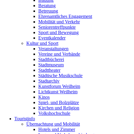
Bildung
Beratung
Betreuung
Ehrenamtliches Engagement
Mobilität und Verkehr
Seniorentreffpunkte
Sport und Bewegung
Eventkalender
Kultur und Sport
Veranstaltungen
Vereine und Verbände
Stadtbücherei
Stadtmuseum
Stadttheater
Städtische Musikschule
Stadtarchiv
Kunstforum Weilheim
Lichtkunst Weilheim
Kinos
Spiel- und Bolzplätze
Kirchen und Religion
Volkshochschule
Touristinfo
Übernachtung und Mobilität
Hotels und Zimmer