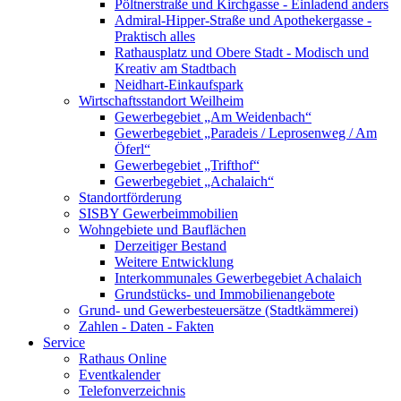
Pöltnerstraße und Kirchgasse - Einladend anders
Admiral-Hipper-Straße und Apothekergasse -
Praktisch alles
Rathausplatz und Obere Stadt - Modisch und
Kreativ am Stadtbach
Neidhart-Einkaufspark
Wirtschaftsstandort Weilheim
Gewerbegebiet „Am Weidenbach“
Gewerbegebiet „Paradeis / Leprosenweg / Am
Öferl“
Gewerbegebiet „Trifthof“
Gewerbegebiet „Achalaich“
Standortförderung
SISBY Gewerbeimmobilien
Wohngebiete und Bauflächen
Derzeitiger Bestand
Weitere Entwicklung
Interkommunales Gewerbegebiet Achalaich
Grundstücks- und Immobilienangebote
Grund- und Gewerbesteuersätze (Stadtkämmerei)
Zahlen - Daten - Fakten
Service
Rathaus Online
Eventkalender
Telefonverzeichnis