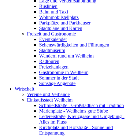
Lage und Verkehrsanbindung
Buslinien
Bahn und Taxi
Wohnmobilstellplatz
Parkplätze und Parkhäuser
Stadtpläne und Karten
Freizeit und Gastronomie
Eventkalender
Sehenswürdigkeiten und Führungen
Stadtmuseum
Wandern rund um Weilheim
Radtouren
Freizeitanlagen
Gastronomie in Weilheim
Sommer in der Stadt
Sonstige Angebote
Wirtschaft
Vereine und Verbände
Einkaufsstadt Weilheim
Schmiedstraße - Großstädtisch mit Tradition
Marienplatz - Weilheims gute Stube
Ledererstraße, Kreuzgasse und Umgebung -
Alles im Fluss
Kirchplatz und Hofstraße - Sonne und
Entspannung