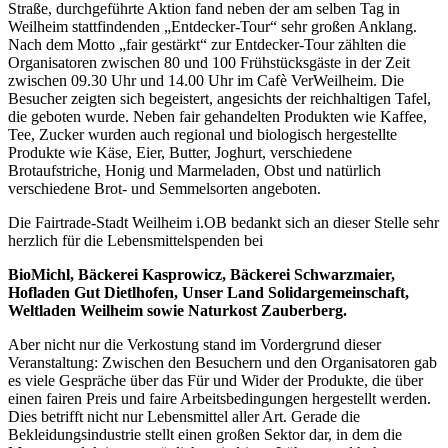
Straße, durchgeführte Aktion fand neben der am selben Tag in
Weilheim stattfindenden „Entdecker-Tour“ sehr großen Anklang.
Nach dem Motto „fair gestärkt“ zur Entdecker-Tour zählten die
Organisatoren zwischen 80 und 100 Frühstücksgäste in der Zeit
zwischen 09.30 Uhr und 14.00 Uhr im Cafè VerWeilheim. Die
Besucher zeigten sich begeistert, angesichts der reichhaltigen Tafel,
die geboten wurde. Neben fair gehandelten Produkten wie Kaffee,
Tee, Zucker wurden auch regional und biologisch hergestellte
Produkte wie Käse, Eier, Butter, Joghurt, verschiedene
Brotaufstriche, Honig und Marmeladen, Obst und natürlich
verschiedene Brot- und Semmelsorten angeboten.
Die Fairtrade-Stadt Weilheim i.OB bedankt sich an dieser Stelle sehr
herzlich für die Lebensmittelspenden bei
BioMichl, Bäckerei Kasprowicz, Bäckerei Schwarzmaier,
Hofladen Gut Dietlhofen, Unser Land Solidargemeinschaft,
Weltladen Weilheim sowie Naturkost Zauberberg.
Aber nicht nur die Verkostung stand im Vordergrund dieser
Veranstaltung: Zwischen den Besuchern und den Organisatoren gab
es viele Gespräche über das Für und Wider der Produkte, die über
einen fairen Preis und faire Arbeitsbedingungen hergestellt werden.
Dies betrifft nicht nur Lebensmittel aller Art. Gerade die
Bekleidungsindustrie stellt einen großen Sektor dar, in dem die