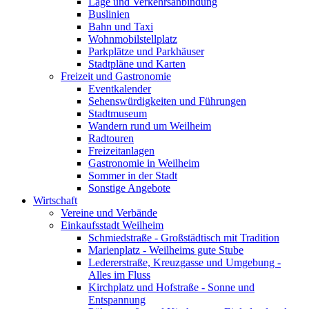
Lage und Verkehrsanbindung
Buslinien
Bahn und Taxi
Wohnmobilstellplatz
Parkplätze und Parkhäuser
Stadtpläne und Karten
Freizeit und Gastronomie
Eventkalender
Sehenswürdigkeiten und Führungen
Stadtmuseum
Wandern rund um Weilheim
Radtouren
Freizeitanlagen
Gastronomie in Weilheim
Sommer in der Stadt
Sonstige Angebote
Wirtschaft
Vereine und Verbände
Einkaufsstadt Weilheim
Schmiedstraße - Großstädtisch mit Tradition
Marienplatz - Weilheims gute Stube
Ledererstraße, Kreuzgasse und Umgebung -
Alles im Fluss
Kirchplatz und Hofstraße - Sonne und
Entspannung