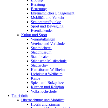
Bildung
Beratung
Betreuung
Ehrenamtliches Engagement
Mobilität und Verkehr
Seniorentreffpunkte
Sport und Bewegung
Eventkalender
Kultur und Sport
Veranstaltungen
Vereine und Verbände
Stadtbücherei
Stadtmuseum
Stadttheater
Städtische Musikschule
Stadtarchiv
Kunstforum Weilheim
Lichtkunst Weilheim
Kinos
Spiel- und Bolzplätze
Kirchen und Religion
Volkshochschule
Touristinfo
Übernachtung und Mobilität
Hotels und Zimmer