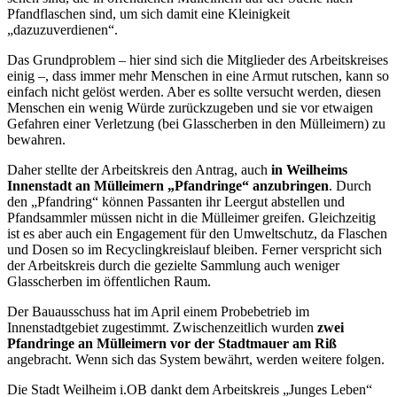
Pfandflaschen sind, um sich damit eine Kleinigkeit
„dazuzuverdienen“.
Das Grundproblem – hier sind sich die Mitglieder des Arbeitskreises
einig –, dass immer mehr Menschen in eine Armut rutschen, kann so
einfach nicht gelöst werden. Aber es sollte versucht werden, diesen
Menschen ein wenig Würde zurückzugeben und sie vor etwaigen
Gefahren einer Verletzung (bei Glasscherben in den Mülleimern) zu
bewahren.
Daher stellte der Arbeitskreis den Antrag, auch
in Weilheims
Innenstadt an Mülleimern „Pfandringe“ anzubringen
. Durch
den „Pfandring“ können Passanten ihr Leergut abstellen und
Pfandsammler müssen nicht in die Mülleimer greifen. Gleichzeitig
ist es aber auch ein Engagement für den Umweltschutz, da Flaschen
und Dosen so im Recyclingkreislauf bleiben. Ferner verspricht sich
der Arbeitskreis durch die gezielte Sammlung auch weniger
Glasscherben im öffentlichen Raum.
Der Bauausschuss hat im April einem Probebetrieb im
Innenstadtgebiet zugestimmt. Zwischenzeitlich wurden
zwei
Pfandringe an Mülleimern vor der Stadtmauer am Riß
angebracht. Wenn sich das System bewährt, werden weitere folgen.
Die Stadt Weilheim i.OB dankt dem Arbeitskreis „Junges Leben“