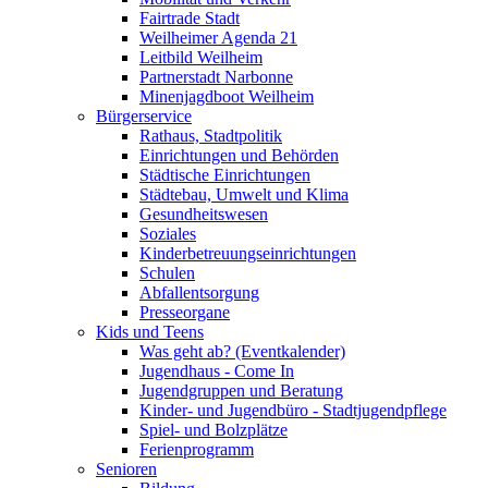
Fairtrade Stadt
Weilheimer Agenda 21
Leitbild Weilheim
Partnerstadt Narbonne
Minenjagdboot Weilheim
Bürgerservice
Rathaus, Stadtpolitik
Einrichtungen und Behörden
Städtische Einrichtungen
Städtebau, Umwelt und Klima
Gesundheitswesen
Soziales
Kinderbetreuungseinrichtungen
Schulen
Abfallentsorgung
Presseorgane
Kids und Teens
Was geht ab? (Eventkalender)
Jugendhaus - Come In
Jugendgruppen und Beratung
Kinder- und Jugendbüro - Stadtjugendpflege
Spiel- und Bolzplätze
Ferienprogramm
Senioren