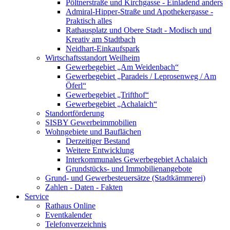
Pöltnerstraße und Kirchgasse - Einladend anders
Admiral-Hipper-Straße und Apothekergasse -
Praktisch alles
Rathausplatz und Obere Stadt - Modisch und
Kreativ am Stadtbach
Neidhart-Einkaufspark
Wirtschaftsstandort Weilheim
Gewerbegebiet „Am Weidenbach“
Gewerbegebiet „Paradeis / Leprosenweg / Am
Öferl“
Gewerbegebiet „Trifthof“
Gewerbegebiet „Achalaich“
Standortförderung
SISBY Gewerbeimmobilien
Wohngebiete und Bauflächen
Derzeitiger Bestand
Weitere Entwicklung
Interkommunales Gewerbegebiet Achalaich
Grundstücks- und Immobilienangebote
Grund- und Gewerbesteuersätze (Stadtkämmerei)
Zahlen - Daten - Fakten
Service
Rathaus Online
Eventkalender
Telefonverzeichnis