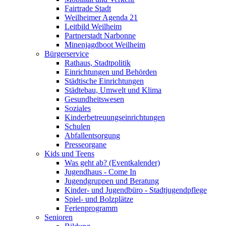
Fairtrade Stadt
Weilheimer Agenda 21
Leitbild Weilheim
Partnerstadt Narbonne
Minenjagdboot Weilheim
Bürgerservice
Rathaus, Stadtpolitik
Einrichtungen und Behörden
Städtische Einrichtungen
Städtebau, Umwelt und Klima
Gesundheitswesen
Soziales
Kinderbetreuungseinrichtungen
Schulen
Abfallentsorgung
Presseorgane
Kids und Teens
Was geht ab? (Eventkalender)
Jugendhaus - Come In
Jugendgruppen und Beratung
Kinder- und Jugendbüro - Stadtjugendpflege
Spiel- und Bolzplätze
Ferienprogramm
Senioren