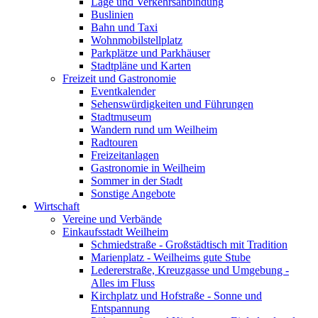
Lage und Verkehrsanbindung
Buslinien
Bahn und Taxi
Wohnmobilstellplatz
Parkplätze und Parkhäuser
Stadtpläne und Karten
Freizeit und Gastronomie
Eventkalender
Sehenswürdigkeiten und Führungen
Stadtmuseum
Wandern rund um Weilheim
Radtouren
Freizeitanlagen
Gastronomie in Weilheim
Sommer in der Stadt
Sonstige Angebote
Wirtschaft
Vereine und Verbände
Einkaufsstadt Weilheim
Schmiedstraße - Großstädtisch mit Tradition
Marienplatz - Weilheims gute Stube
Ledererstraße, Kreuzgasse und Umgebung -
Alles im Fluss
Kirchplatz und Hofstraße - Sonne und
Entspannung