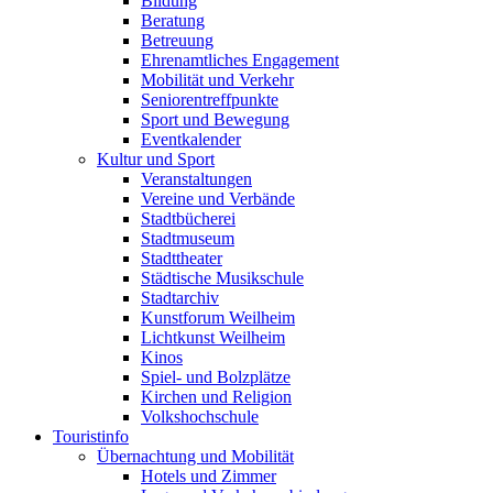
Bildung
Beratung
Betreuung
Ehrenamtliches Engagement
Mobilität und Verkehr
Seniorentreffpunkte
Sport und Bewegung
Eventkalender
Kultur und Sport
Veranstaltungen
Vereine und Verbände
Stadtbücherei
Stadtmuseum
Stadttheater
Städtische Musikschule
Stadtarchiv
Kunstforum Weilheim
Lichtkunst Weilheim
Kinos
Spiel- und Bolzplätze
Kirchen und Religion
Volkshochschule
Touristinfo
Übernachtung und Mobilität
Hotels und Zimmer