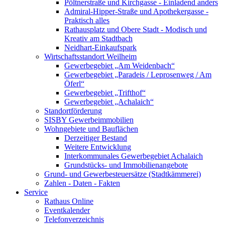
Pöltnerstraße und Kirchgasse - Einladend anders
Admiral-Hipper-Straße und Apothekergasse -
Praktisch alles
Rathausplatz und Obere Stadt - Modisch und
Kreativ am Stadtbach
Neidhart-Einkaufspark
Wirtschaftsstandort Weilheim
Gewerbegebiet „Am Weidenbach“
Gewerbegebiet „Paradeis / Leprosenweg / Am
Öferl“
Gewerbegebiet „Trifthof“
Gewerbegebiet „Achalaich“
Standortförderung
SISBY Gewerbeimmobilien
Wohngebiete und Bauflächen
Derzeitiger Bestand
Weitere Entwicklung
Interkommunales Gewerbegebiet Achalaich
Grundstücks- und Immobilienangebote
Grund- und Gewerbesteuersätze (Stadtkämmerei)
Zahlen - Daten - Fakten
Service
Rathaus Online
Eventkalender
Telefonverzeichnis