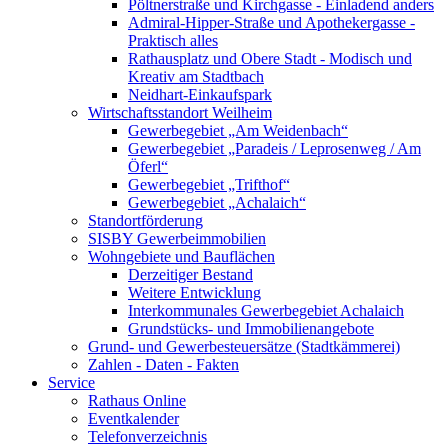
Pöltnerstraße und Kirchgasse - Einladend anders
Admiral-Hipper-Straße und Apothekergasse -
Praktisch alles
Rathausplatz und Obere Stadt - Modisch und
Kreativ am Stadtbach
Neidhart-Einkaufspark
Wirtschaftsstandort Weilheim
Gewerbegebiet „Am Weidenbach“
Gewerbegebiet „Paradeis / Leprosenweg / Am
Öferl“
Gewerbegebiet „Trifthof“
Gewerbegebiet „Achalaich“
Standortförderung
SISBY Gewerbeimmobilien
Wohngebiete und Bauflächen
Derzeitiger Bestand
Weitere Entwicklung
Interkommunales Gewerbegebiet Achalaich
Grundstücks- und Immobilienangebote
Grund- und Gewerbesteuersätze (Stadtkämmerei)
Zahlen - Daten - Fakten
Service
Rathaus Online
Eventkalender
Telefonverzeichnis