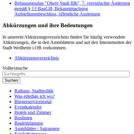
Bebauungsplan "Obere Stadt IIIb", 7. vereinfachte Änderung
gemäß § 13 BauGB; Bekanntmachung
Aufstellungsbeschluss, öffentliche Auslegung
Abkürzungen
und ihre Bedeutungen
In unserem Abkürzungsverzeichnis finden Sie häufig verwendete
Abkürzungen, die in den Amtsblättern und auf den Internetseiten der
Stadt Weilheim i.OB vorkommen.
Abkürzungsverzeichnis
Volltextsuche
Suchen
Rathaus, Stadtpolitik
Was erledige ich wo?
Bürgerserviceportal
Eventkalender
Hotels und Zimmer
Buslinien
Bauleitplanung
Amtsblätter / Satzungen
Kinderbetreuung