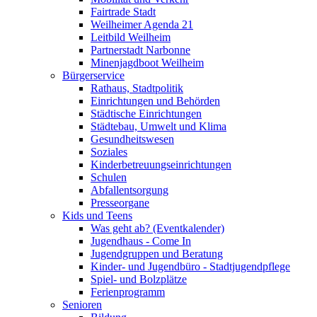
Fairtrade Stadt
Weilheimer Agenda 21
Leitbild Weilheim
Partnerstadt Narbonne
Minenjagdboot Weilheim
Bürgerservice
Rathaus, Stadtpolitik
Einrichtungen und Behörden
Städtische Einrichtungen
Städtebau, Umwelt und Klima
Gesundheitswesen
Soziales
Kinderbetreuungseinrichtungen
Schulen
Abfallentsorgung
Presseorgane
Kids und Teens
Was geht ab? (Eventkalender)
Jugendhaus - Come In
Jugendgruppen und Beratung
Kinder- und Jugendbüro - Stadtjugendpflege
Spiel- und Bolzplätze
Ferienprogramm
Senioren