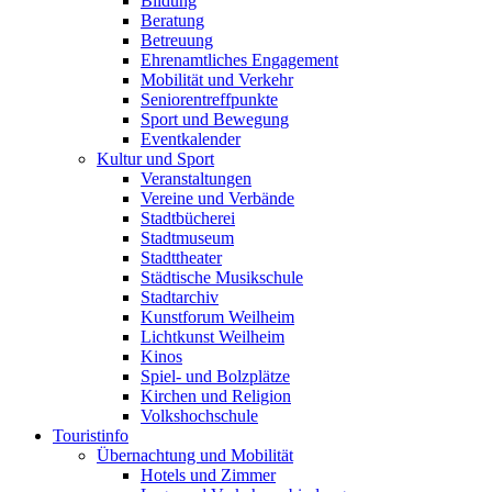
Bildung
Beratung
Betreuung
Ehrenamtliches Engagement
Mobilität und Verkehr
Seniorentreffpunkte
Sport und Bewegung
Eventkalender
Kultur und Sport
Veranstaltungen
Vereine und Verbände
Stadtbücherei
Stadtmuseum
Stadttheater
Städtische Musikschule
Stadtarchiv
Kunstforum Weilheim
Lichtkunst Weilheim
Kinos
Spiel- und Bolzplätze
Kirchen und Religion
Volkshochschule
Touristinfo
Übernachtung und Mobilität
Hotels und Zimmer