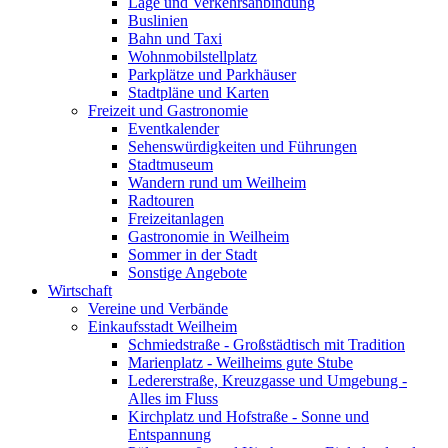
Lage und Verkehrsanbindung
Buslinien
Bahn und Taxi
Wohnmobilstellplatz
Parkplätze und Parkhäuser
Stadtpläne und Karten
Freizeit und Gastronomie
Eventkalender
Sehenswürdigkeiten und Führungen
Stadtmuseum
Wandern rund um Weilheim
Radtouren
Freizeitanlagen
Gastronomie in Weilheim
Sommer in der Stadt
Sonstige Angebote
Wirtschaft
Vereine und Verbände
Einkaufsstadt Weilheim
Schmiedstraße - Großstädtisch mit Tradition
Marienplatz - Weilheims gute Stube
Ledererstraße, Kreuzgasse und Umgebung -
Alles im Fluss
Kirchplatz und Hofstraße - Sonne und
Entspannung