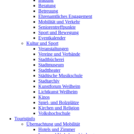
Bildung
Beratung
Betreuung
Ehrenamtliches Engagement
Mobilität und Verkehr
Seniorentreffpunkte
Sport und Bewegung
Eventkalender
Kultur und Sport
Veranstaltungen
Vereine und Verbände
Stadtbücherei
Stadtmuseum
Stadttheater
Städtische Musikschule
Stadtarchiv
Kunstforum Weilheim
Lichtkunst Weilheim
Kinos
Spiel- und Bolzplätze
Kirchen und Religion
Volkshochschule
Touristinfo
Übernachtung und Mobilität
Hotels und Zimmer