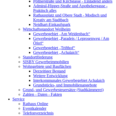
Pöltnerstraße und Kirchgasse - Einladend anders
Admiral-Hipper-Straße und Apothekergasse -
Praktisch alles
Rathausplatz und Obere Stadt - Modisch und
Kreativ am Stadtbach
Neidhart-Einkaufspark
Wirtschaftsstandort Weilheim
Gewerbegebiet „Am Weidenbach“
Gewerbegebiet „Paradeis / Leprosenweg / Am
Öferl“
Gewerbegebiet „Trifthof“
Gewerbegebiet „Achalaich“
Standortförderung
SISBY Gewerbeimmobilien
Wohngebiete und Bauflächen
Derzeitiger Bestand
Weitere Entwicklung
Interkommunales Gewerbegebiet Achalaich
Grundstücks- und Immobilienangebote
Grund- und Gewerbesteuersätze (Stadtkämmerei)
Zahlen - Daten - Fakten
Service
Rathaus Online
Eventkalender
Telefonverzeichnis