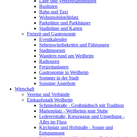
Lage und Verkehrsanbindung
Buslinien
Bahn und Taxi
Wohnmobilstellplatz
Parkplätze und Parkhäuser
Stadtpläne und Karten
Freizeit und Gastronomie
Eventkalender
Sehenswürdigkeiten und Führungen
Stadtmuseum
Wandern rund um Weilheim
Radtouren
Freizeitanlagen
Gastronomie in Weilheim
Sommer in der Stadt
Sonstige Angebote
Wirtschaft
Vereine und Verbände
Einkaufsstadt Weilheim
Schmiedstraße - Großstädtisch mit Tradition
Marienplatz - Weilheims gute Stube
Ledererstraße, Kreuzgasse und Umgebung -
Alles im Fluss
Kirchplatz und Hofstraße - Sonne und
Entspannung