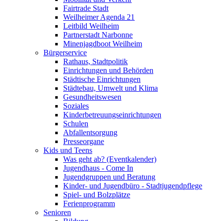
Fairtrade Stadt
Weilheimer Agenda 21
Leitbild Weilheim
Partnerstadt Narbonne
Minenjagdboot Weilheim
Bürgerservice
Rathaus, Stadtpolitik
Einrichtungen und Behörden
Städtische Einrichtungen
Städtebau, Umwelt und Klima
Gesundheitswesen
Soziales
Kinderbetreuungseinrichtungen
Schulen
Abfallentsorgung
Presseorgane
Kids und Teens
Was geht ab? (Eventkalender)
Jugendhaus - Come In
Jugendgruppen und Beratung
Kinder- und Jugendbüro - Stadtjugendpflege
Spiel- und Bolzplätze
Ferienprogramm
Senioren