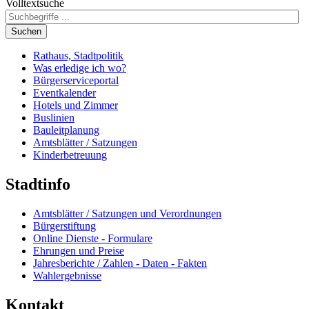
Volltextsuche
Suchen
Rathaus, Stadtpolitik
Was erledige ich wo?
Bürgerserviceportal
Eventkalender
Hotels und Zimmer
Buslinien
Bauleitplanung
Amtsblätter / Satzungen
Kinderbetreuung
Stadtinfo
Amtsblätter / Satzungen und Verordnungen
Bürgerstiftung
Online Dienste - Formulare
Ehrungen und Preise
Jahresberichte / Zahlen - Daten - Fakten
Wahlergebnisse
Kontakt