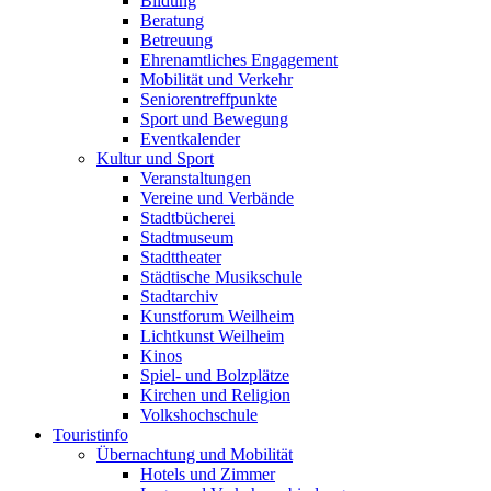
Bildung
Beratung
Betreuung
Ehrenamtliches Engagement
Mobilität und Verkehr
Seniorentreffpunkte
Sport und Bewegung
Eventkalender
Kultur und Sport
Veranstaltungen
Vereine und Verbände
Stadtbücherei
Stadtmuseum
Stadttheater
Städtische Musikschule
Stadtarchiv
Kunstforum Weilheim
Lichtkunst Weilheim
Kinos
Spiel- und Bolzplätze
Kirchen und Religion
Volkshochschule
Touristinfo
Übernachtung und Mobilität
Hotels und Zimmer