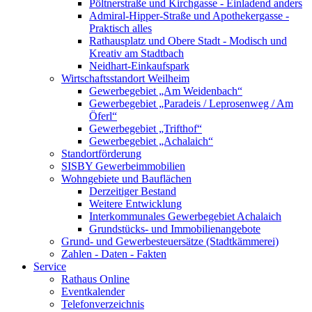
Pöltnerstraße und Kirchgasse - Einladend anders
Admiral-Hipper-Straße und Apothekergasse -
Praktisch alles
Rathausplatz und Obere Stadt - Modisch und
Kreativ am Stadtbach
Neidhart-Einkaufspark
Wirtschaftsstandort Weilheim
Gewerbegebiet „Am Weidenbach“
Gewerbegebiet „Paradeis / Leprosenweg / Am
Öferl“
Gewerbegebiet „Trifthof“
Gewerbegebiet „Achalaich“
Standortförderung
SISBY Gewerbeimmobilien
Wohngebiete und Bauflächen
Derzeitiger Bestand
Weitere Entwicklung
Interkommunales Gewerbegebiet Achalaich
Grundstücks- und Immobilienangebote
Grund- und Gewerbesteuersätze (Stadtkämmerei)
Zahlen - Daten - Fakten
Service
Rathaus Online
Eventkalender
Telefonverzeichnis