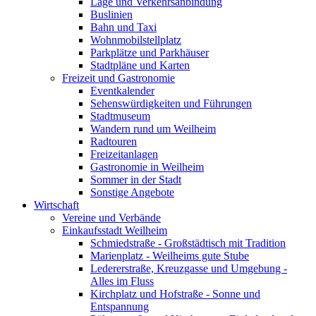
Lage und Verkehrsanbindung
Buslinien
Bahn und Taxi
Wohnmobilstellplatz
Parkplätze und Parkhäuser
Stadtpläne und Karten
Freizeit und Gastronomie
Eventkalender
Sehenswürdigkeiten und Führungen
Stadtmuseum
Wandern rund um Weilheim
Radtouren
Freizeitanlagen
Gastronomie in Weilheim
Sommer in der Stadt
Sonstige Angebote
Wirtschaft
Vereine und Verbände
Einkaufsstadt Weilheim
Schmiedstraße - Großstädtisch mit Tradition
Marienplatz - Weilheims gute Stube
Ledererstraße, Kreuzgasse und Umgebung -
Alles im Fluss
Kirchplatz und Hofstraße - Sonne und
Entspannung