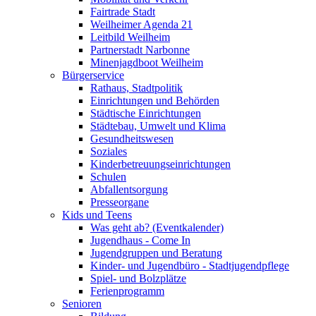
Fairtrade Stadt
Weilheimer Agenda 21
Leitbild Weilheim
Partnerstadt Narbonne
Minenjagdboot Weilheim
Bürgerservice
Rathaus, Stadtpolitik
Einrichtungen und Behörden
Städtische Einrichtungen
Städtebau, Umwelt und Klima
Gesundheitswesen
Soziales
Kinderbetreuungseinrichtungen
Schulen
Abfallentsorgung
Presseorgane
Kids und Teens
Was geht ab? (Eventkalender)
Jugendhaus - Come In
Jugendgruppen und Beratung
Kinder- und Jugendbüro - Stadtjugendpflege
Spiel- und Bolzplätze
Ferienprogramm
Senioren