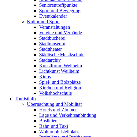
Seniorentreffpunkte
Sport und Bewegung
Eventkalender
Kultur und Sport
Veranstaltungen
Vereine und Verbände
Stadtbücherei
Stadtmuseum
Stadttheater
Städtische Musikschule
Stadtarchiv
Kunstforum Weilheim
Lichtkunst Weilheim
Kinos
Spiel- und Bolzplätze
Kirchen und Religion
Volkshochschule
Touristinfo
Übernachtung und Mobilität
Hotels und Zimmer
Lage und Verkehrsanbindung
Buslinien
Bahn und Taxi
Wohnmobilstellplatz