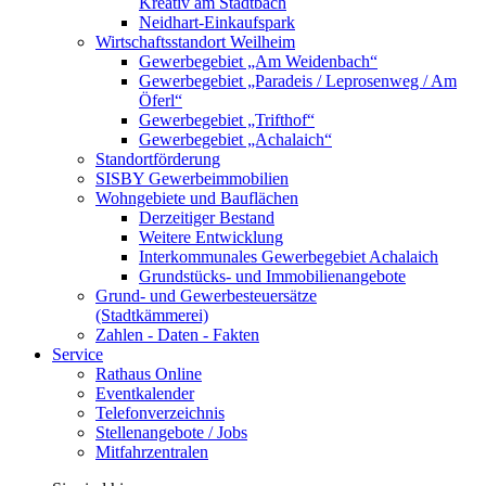
Kreativ am Stadtbach
Neidhart-Einkaufspark
Wirtschaftsstandort Weilheim
Gewerbegebiet „Am Weidenbach“
Gewerbegebiet „Paradeis / Leprosenweg / Am
Öferl“
Gewerbegebiet „Trifthof“
Gewerbegebiet „Achalaich“
Standortförderung
SISBY Gewerbeimmobilien
Wohngebiete und Bauflächen
Derzeitiger Bestand
Weitere Entwicklung
Interkommunales Gewerbegebiet Achalaich
Grundstücks- und Immobilienangebote
Grund- und Gewerbesteuersätze
(Stadtkämmerei)
Zahlen - Daten - Fakten
Service
Rathaus Online
Eventkalender
Telefonverzeichnis
Stellenangebote / Jobs
Mitfahrzentralen