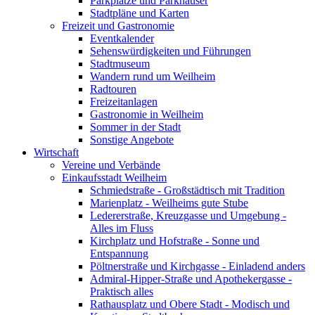
Parkplätze und Parkhäuser
Stadtpläne und Karten
Freizeit und Gastronomie
Eventkalender
Sehenswürdigkeiten und Führungen
Stadtmuseum
Wandern rund um Weilheim
Radtouren
Freizeitanlagen
Gastronomie in Weilheim
Sommer in der Stadt
Sonstige Angebote
Wirtschaft
Vereine und Verbände
Einkaufsstadt Weilheim
Schmiedstraße - Großstädtisch mit Tradition
Marienplatz - Weilheims gute Stube
Ledererstraße, Kreuzgasse und Umgebung -
Alles im Fluss
Kirchplatz und Hofstraße - Sonne und
Entspannung
Pöltnerstraße und Kirchgasse - Einladend anders
Admiral-Hipper-Straße und Apothekergasse -
Praktisch alles
Rathausplatz und Obere Stadt - Modisch und