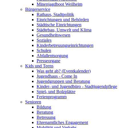
Minenjagdboot Weilheim
Bürgerservice
Rathaus, Stadtpolitik
Einrichtungen und Behörden
Städtische Einrichtungen
Städtebau, Umwelt und Klima
Gesundheitswesen
Soziales
Kinderbetreuungseinrichtungen
Schulen
Abfallentsorgung
Presseorgane
Kids und Teens
Was geht ab? (Eventkalender)
Jugendhaus - Come In
Jugendgruppen und Beratung
Kinder- und Jugendbüro - Stadtjugendpflege
Spiel- und Bolzplätze
Ferienprogramm
Senioren
Bildung
Beratung
Betreuung
Ehrenamtliches Engagement
Mobilität und Verkehr