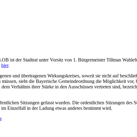
.OB ist der Stadtrat unter Vorsitz von 1. Bürgermeister Tillman Wahlefe
e
hier
.
eigenen und übertragenen Wirkungskreises, soweit sie nicht auf beschl
u müssen, sieht die Bayerische Gemeindeordnung die Möglichkeit vor, 
em Verhältnis ihrer Stärke in den Ausschüssen vertreten sind, bezeich
ffentlichen Sitzungen gefasst wurden. Die ordentlichen Sitzungen des S
t im Einzelfall in der Ladung etwas anderes bestimmt wird.
r
.