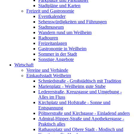
Parkplätze und Parkhäuser
Stadtpläne und Karten
Freizeit und Gastronomie
Eventkalender
Sehenswürdigkeiten und Führungen
Stadtmuseum
Wandern rund um Weilheim
Radtouren
Freizeitanlagen
Gastronomie in Weilheim
Sommer in der Stadt
Sonstige Angebote
Wirtschaft
Vereine und Verbände
Einkaufsstadt Weilheim
Schmiedstraße - Großstädtisch mit Tradition
Marienplatz - Weilheims gute Stube
Ledererstraße, Kreuzgasse und Umgebung -
Alles im Fluss
Kirchplatz und Hofstraße - Sonne und
Entspannung
Pöltnerstraße und Kirchgasse - Einladend anders
Admiral-Hipper-Straße und Apothekergasse -
Praktisch alles
Rathausplatz und Obere Stadt - Modisch und