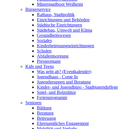
Minenjagdboot Weilheim
Bürgerservice
Rathaus, Stadtpolitik
Einrichtungen und Behörden
Städtische Einrichtungen
Städtebau, Umwelt und Klima
Gesundheitswesen
Soziales
Kinderbetreuungseinrichtungen
Schulen
Abfallentsorgung
Presseorgane
Kids und Teens
Was geht ab? (Eventkalender)
Jugendhaus - Come In
Jugendgruppen und Beratung
Kinder- und Jugendbüro - Stadtjugendpflege
Spiel- und Bolzplätze
Ferienprogramm
Senioren
Bildung
Beratung
Betreuung
Ehrenamtliches Engagement
Mobilität und Verkehr