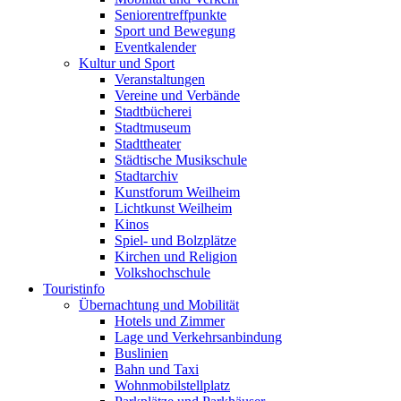
Seniorentreffpunkte
Sport und Bewegung
Eventkalender
Kultur und Sport
Veranstaltungen
Vereine und Verbände
Stadtbücherei
Stadtmuseum
Stadttheater
Städtische Musikschule
Stadtarchiv
Kunstforum Weilheim
Lichtkunst Weilheim
Kinos
Spiel- und Bolzplätze
Kirchen und Religion
Volkshochschule
Touristinfo
Übernachtung und Mobilität
Hotels und Zimmer
Lage und Verkehrsanbindung
Buslinien
Bahn und Taxi
Wohnmobilstellplatz