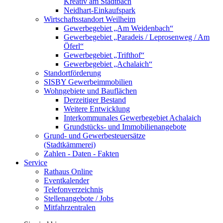
Kreativ am Stadtbach
Neidhart-Einkaufspark
Wirtschaftsstandort Weilheim
Gewerbegebiet „Am Weidenbach“
Gewerbegebiet „Paradeis / Leprosenweg / Am
Öferl“
Gewerbegebiet „Trifthof“
Gewerbegebiet „Achalaich“
Standortförderung
SISBY Gewerbeimmobilien
Wohngebiete und Bauflächen
Derzeitiger Bestand
Weitere Entwicklung
Interkommunales Gewerbegebiet Achalaich
Grundstücks- und Immobilienangebote
Grund- und Gewerbesteuersätze
(Stadtkämmerei)
Zahlen - Daten - Fakten
Service
Rathaus Online
Eventkalender
Telefonverzeichnis
Stellenangebote / Jobs
Mitfahrzentralen