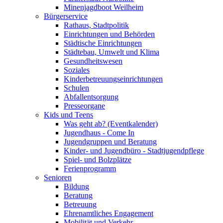
Minenjagdboot Weilheim
Bürgerservice
Rathaus, Stadtpolitik
Einrichtungen und Behörden
Städtische Einrichtungen
Städtebau, Umwelt und Klima
Gesundheitswesen
Soziales
Kinderbetreuungseinrichtungen
Schulen
Abfallentsorgung
Presseorgane
Kids und Teens
Was geht ab? (Eventkalender)
Jugendhaus - Come In
Jugendgruppen und Beratung
Kinder- und Jugendbüro - Stadtjugendpflege
Spiel- und Bolzplätze
Ferienprogramm
Senioren
Bildung
Beratung
Betreuung
Ehrenamtliches Engagement
Mobilität und Verkehr