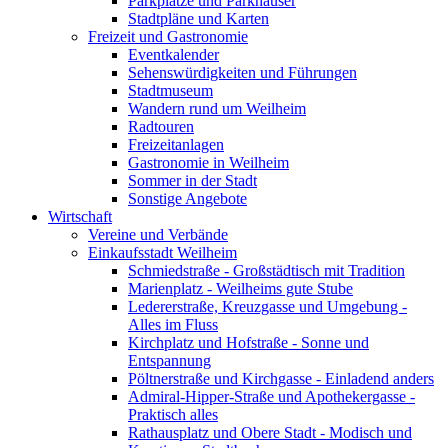
Parkplätze und Parkhäuser
Stadtpläne und Karten
Freizeit und Gastronomie
Eventkalender
Sehenswürdigkeiten und Führungen
Stadtmuseum
Wandern rund um Weilheim
Radtouren
Freizeitanlagen
Gastronomie in Weilheim
Sommer in der Stadt
Sonstige Angebote
Wirtschaft
Vereine und Verbände
Einkaufsstadt Weilheim
Schmiedstraße - Großstädtisch mit Tradition
Marienplatz - Weilheims gute Stube
Ledererstraße, Kreuzgasse und Umgebung -
Alles im Fluss
Kirchplatz und Hofstraße - Sonne und
Entspannung
Pöltnerstraße und Kirchgasse - Einladend anders
Admiral-Hipper-Straße und Apothekergasse -
Praktisch alles
Rathausplatz und Obere Stadt - Modisch und