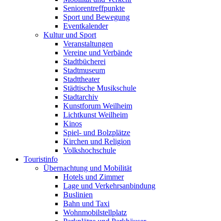
Seniorentreffpunkte
Sport und Bewegung
Eventkalender
Kultur und Sport
Veranstaltungen
Vereine und Verbände
Stadtbücherei
Stadtmuseum
Stadttheater
Städtische Musikschule
Stadtarchiv
Kunstforum Weilheim
Lichtkunst Weilheim
Kinos
Spiel- und Bolzplätze
Kirchen und Religion
Volkshochschule
Touristinfo
Übernachtung und Mobilität
Hotels und Zimmer
Lage und Verkehrsanbindung
Buslinien
Bahn und Taxi
Wohnmobilstellplatz