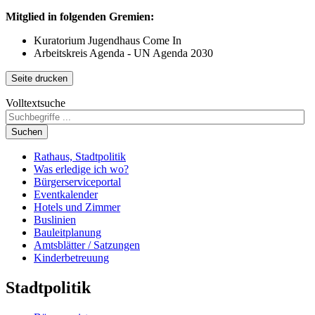
Mitglied in folgenden Gremien:
Kuratorium Jugendhaus
Come
In
Arbeitskreis Agenda - UN Agenda 2030
Seite drucken
Volltextsuche
Suchen
Rathaus, Stadtpolitik
Was erledige ich wo?
Bürgerserviceportal
Eventkalender
Hotels und Zimmer
Buslinien
Bauleitplanung
Amtsblätter / Satzungen
Kinderbetreuung
Stadtpolitik