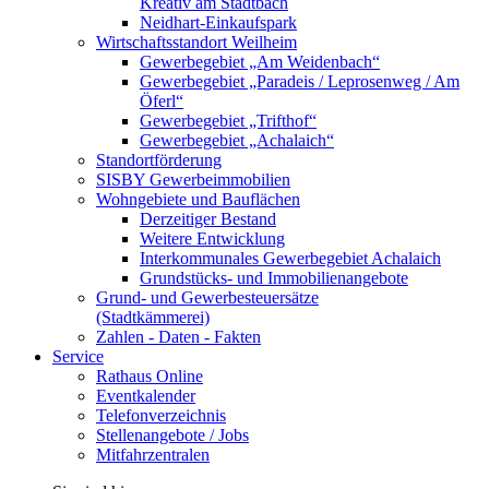
Kreativ am Stadtbach
Neidhart-Einkaufspark
Wirtschaftsstandort Weilheim
Gewerbegebiet „Am Weidenbach“
Gewerbegebiet „Paradeis / Leprosenweg / Am
Öferl“
Gewerbegebiet „Trifthof“
Gewerbegebiet „Achalaich“
Standortförderung
SISBY Gewerbeimmobilien
Wohngebiete und Bauflächen
Derzeitiger Bestand
Weitere Entwicklung
Interkommunales Gewerbegebiet Achalaich
Grundstücks- und Immobilienangebote
Grund- und Gewerbesteuersätze
(Stadtkämmerei)
Zahlen - Daten - Fakten
Service
Rathaus Online
Eventkalender
Telefonverzeichnis
Stellenangebote / Jobs
Mitfahrzentralen