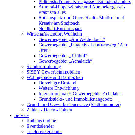
Pöltnerstraße und Kirchgasse - Einladend anders
Admiral-Hipper-Straße und Apothekergasse -
Praktisch alles
Rathausplatz und Obere Stadt - Modisch und
Kreativ am Stadtbach
Neidhart-Einkaufspark
Wirtschaftsstandort Weilheim
Gewerbegebiet „Am Weidenbach“
Gewerbegebiet „Paradeis / Leprosenweg / Am
Öferl“
Gewerbegebiet „Trifthof“
Gewerbegebiet „Achalaich“
Standortförderung
SISBY Gewerbeimmobilien
Wohngebiete und Bauflächen
Derzeitiger Bestand
Weitere Entwicklung
Interkommunales Gewerbegebiet Achalaich
Grundstücks- und Immobilienangebote
Grund- und Gewerbesteuersätze (Stadtkämmerei)
Zahlen - Daten - Fakten
Service
Rathaus Online
Eventkalender
Telefonverzeichnis