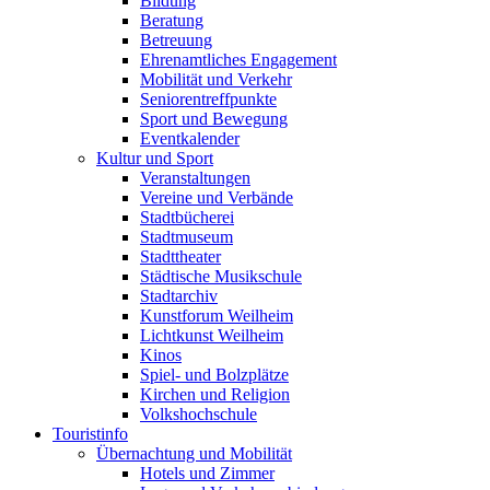
Bildung
Beratung
Betreuung
Ehrenamtliches Engagement
Mobilität und Verkehr
Seniorentreffpunkte
Sport und Bewegung
Eventkalender
Kultur und Sport
Veranstaltungen
Vereine und Verbände
Stadtbücherei
Stadtmuseum
Stadttheater
Städtische Musikschule
Stadtarchiv
Kunstforum Weilheim
Lichtkunst Weilheim
Kinos
Spiel- und Bolzplätze
Kirchen und Religion
Volkshochschule
Touristinfo
Übernachtung und Mobilität
Hotels und Zimmer