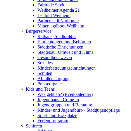
Fairtrade Stadt
Weilheimer Agenda 21
Leitbild Weilheim
Partnerstadt Narbonne
Minenjagdboot Weilheim
Bürgerservice
Rathaus, Stadtpolitik
Einrichtungen und Behörden
Städtische Einrichtungen
Städtebau, Umwelt und Klima
Gesundheitswesen
Soziales
Kinderbetreuungseinrichtungen
Schulen
Abfallentsorgung
Presseorgane
Kids und Teens
Was geht ab? (Eventkalender)
Jugendhaus - Come In
Jugendgruppen und Beratung
Kinder- und Jugendbüro - Stadtjugendpflege
Spiel- und Bolzplätze
Ferienprogramm
Senioren