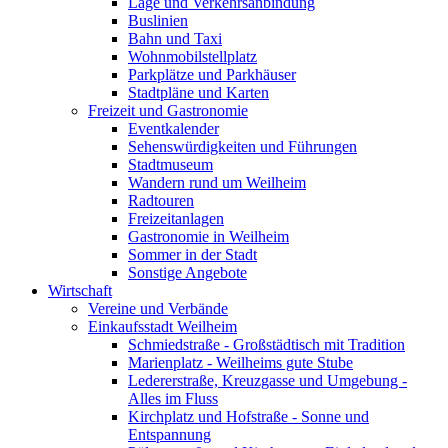
Lage und Verkehrsanbindung
Buslinien
Bahn und Taxi
Wohnmobilstellplatz
Parkplätze und Parkhäuser
Stadtpläne und Karten
Freizeit und Gastronomie
Eventkalender
Sehenswürdigkeiten und Führungen
Stadtmuseum
Wandern rund um Weilheim
Radtouren
Freizeitanlagen
Gastronomie in Weilheim
Sommer in der Stadt
Sonstige Angebote
Wirtschaft
Vereine und Verbände
Einkaufsstadt Weilheim
Schmiedstraße - Großstädtisch mit Tradition
Marienplatz - Weilheims gute Stube
Ledererstraße, Kreuzgasse und Umgebung -
Alles im Fluss
Kirchplatz und Hofstraße - Sonne und
Entspannung