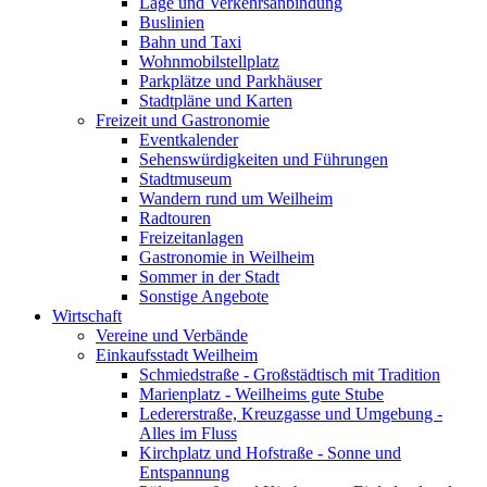
Lage und Verkehrsanbindung
Buslinien
Bahn und Taxi
Wohnmobilstellplatz
Parkplätze und Parkhäuser
Stadtpläne und Karten
Freizeit und Gastronomie
Eventkalender
Sehenswürdigkeiten und Führungen
Stadtmuseum
Wandern rund um Weilheim
Radtouren
Freizeitanlagen
Gastronomie in Weilheim
Sommer in der Stadt
Sonstige Angebote
Wirtschaft
Vereine und Verbände
Einkaufsstadt Weilheim
Schmiedstraße - Großstädtisch mit Tradition
Marienplatz - Weilheims gute Stube
Ledererstraße, Kreuzgasse und Umgebung -
Alles im Fluss
Kirchplatz und Hofstraße - Sonne und
Entspannung