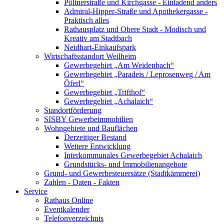
Pöltnerstraße und Kirchgasse - Einladend anders
Admiral-Hipper-Straße und Apothekergasse -
Praktisch alles
Rathausplatz und Obere Stadt - Modisch und
Kreativ am Stadtbach
Neidhart-Einkaufspark
Wirtschaftsstandort Weilheim
Gewerbegebiet „Am Weidenbach“
Gewerbegebiet „Paradeis / Leprosenweg / Am
Öferl“
Gewerbegebiet „Trifthof“
Gewerbegebiet „Achalaich“
Standortförderung
SISBY Gewerbeimmobilien
Wohngebiete und Bauflächen
Derzeitiger Bestand
Weitere Entwicklung
Interkommunales Gewerbegebiet Achalaich
Grundstücks- und Immobilienangebote
Grund- und Gewerbesteuersätze (Stadtkämmerei)
Zahlen - Daten - Fakten
Service
Rathaus Online
Eventkalender
Telefonverzeichnis