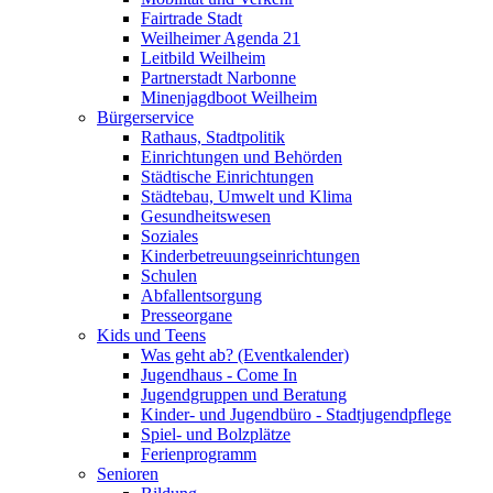
Fairtrade Stadt
Weilheimer Agenda 21
Leitbild Weilheim
Partnerstadt Narbonne
Minenjagdboot Weilheim
Bürgerservice
Rathaus, Stadtpolitik
Einrichtungen und Behörden
Städtische Einrichtungen
Städtebau, Umwelt und Klima
Gesundheitswesen
Soziales
Kinderbetreuungseinrichtungen
Schulen
Abfallentsorgung
Presseorgane
Kids und Teens
Was geht ab? (Eventkalender)
Jugendhaus - Come In
Jugendgruppen und Beratung
Kinder- und Jugendbüro - Stadtjugendpflege
Spiel- und Bolzplätze
Ferienprogramm
Senioren