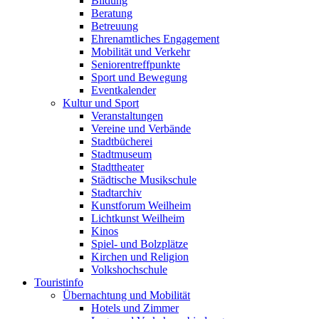
Bildung
Beratung
Betreuung
Ehrenamtliches Engagement
Mobilität und Verkehr
Seniorentreffpunkte
Sport und Bewegung
Eventkalender
Kultur und Sport
Veranstaltungen
Vereine und Verbände
Stadtbücherei
Stadtmuseum
Stadttheater
Städtische Musikschule
Stadtarchiv
Kunstforum Weilheim
Lichtkunst Weilheim
Kinos
Spiel- und Bolzplätze
Kirchen und Religion
Volkshochschule
Touristinfo
Übernachtung und Mobilität
Hotels und Zimmer