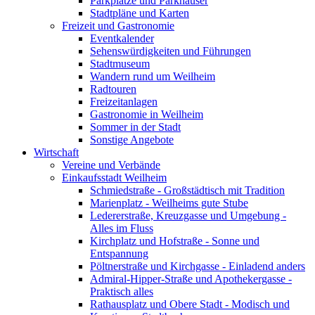
Parkplätze und Parkhäuser
Stadtpläne und Karten
Freizeit und Gastronomie
Eventkalender
Sehenswürdigkeiten und Führungen
Stadtmuseum
Wandern rund um Weilheim
Radtouren
Freizeitanlagen
Gastronomie in Weilheim
Sommer in der Stadt
Sonstige Angebote
Wirtschaft
Vereine und Verbände
Einkaufsstadt Weilheim
Schmiedstraße - Großstädtisch mit Tradition
Marienplatz - Weilheims gute Stube
Ledererstraße, Kreuzgasse und Umgebung -
Alles im Fluss
Kirchplatz und Hofstraße - Sonne und
Entspannung
Pöltnerstraße und Kirchgasse - Einladend anders
Admiral-Hipper-Straße und Apothekergasse -
Praktisch alles
Rathausplatz und Obere Stadt - Modisch und