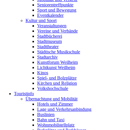
Seniorentreffpunkte
Sport und Bewegung
Eventkalender
Kultur und Sport
Veranstaltungen
Vereine und Verbände
Stadtbücherei
Stadtmuseum
Stadttheater
Städtische Musikschule
Stadtarchiv
Kunstforum Weilheim
Lichtkunst Weilheim
Kinos
Spiel- und Bolzplätze
Kirchen und Religion
Volkshochschule
Touristinfo
Übernachtung und Mobilität
Hotels und Zimmer
Lage und Verkehrsanbindung
Buslinien
Bahn und Taxi
Wohnmobilstellplatz