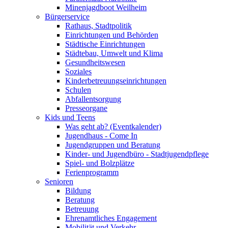
Minenjagdboot Weilheim
Bürgerservice
Rathaus, Stadtpolitik
Einrichtungen und Behörden
Städtische Einrichtungen
Städtebau, Umwelt und Klima
Gesundheitswesen
Soziales
Kinderbetreuungseinrichtungen
Schulen
Abfallentsorgung
Presseorgane
Kids und Teens
Was geht ab? (Eventkalender)
Jugendhaus - Come In
Jugendgruppen und Beratung
Kinder- und Jugendbüro - Stadtjugendpflege
Spiel- und Bolzplätze
Ferienprogramm
Senioren
Bildung
Beratung
Betreuung
Ehrenamtliches Engagement
Mobilität und Verkehr