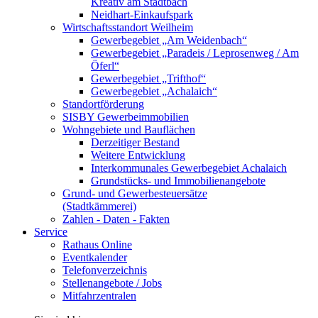
Kreativ am Stadtbach
Neidhart-Einkaufspark
Wirtschaftsstandort Weilheim
Gewerbegebiet „Am Weidenbach“
Gewerbegebiet „Paradeis / Leprosenweg / Am
Öferl“
Gewerbegebiet „Trifthof“
Gewerbegebiet „Achalaich“
Standortförderung
SISBY Gewerbeimmobilien
Wohngebiete und Bauflächen
Derzeitiger Bestand
Weitere Entwicklung
Interkommunales Gewerbegebiet Achalaich
Grundstücks- und Immobilienangebote
Grund- und Gewerbesteuersätze
(Stadtkämmerei)
Zahlen - Daten - Fakten
Service
Rathaus Online
Eventkalender
Telefonverzeichnis
Stellenangebote / Jobs
Mitfahrzentralen