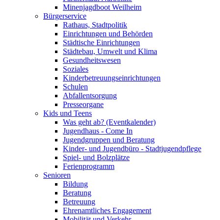
Minenjagdboot Weilheim
Bürgerservice
Rathaus, Stadtpolitik
Einrichtungen und Behörden
Städtische Einrichtungen
Städtebau, Umwelt und Klima
Gesundheitswesen
Soziales
Kinderbetreuungseinrichtungen
Schulen
Abfallentsorgung
Presseorgane
Kids und Teens
Was geht ab? (Eventkalender)
Jugendhaus - Come In
Jugendgruppen und Beratung
Kinder- und Jugendbüro - Stadtjugendpflege
Spiel- und Bolzplätze
Ferienprogramm
Senioren
Bildung
Beratung
Betreuung
Ehrenamtliches Engagement
Mobilität und Verkehr