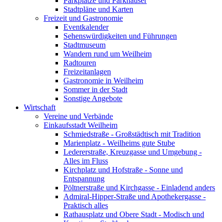
Parkplätze und Parkhäuser
Stadtpläne und Karten
Freizeit und Gastronomie
Eventkalender
Sehenswürdigkeiten und Führungen
Stadtmuseum
Wandern rund um Weilheim
Radtouren
Freizeitanlagen
Gastronomie in Weilheim
Sommer in der Stadt
Sonstige Angebote
Wirtschaft
Vereine und Verbände
Einkaufsstadt Weilheim
Schmiedstraße - Großstädtisch mit Tradition
Marienplatz - Weilheims gute Stube
Ledererstraße, Kreuzgasse und Umgebung -
Alles im Fluss
Kirchplatz und Hofstraße - Sonne und
Entspannung
Pöltnerstraße und Kirchgasse - Einladend anders
Admiral-Hipper-Straße und Apothekergasse -
Praktisch alles
Rathausplatz und Obere Stadt - Modisch und