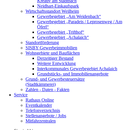
Kreativ am Stadtbach
Neidhart-Einkaufspark
Wirtschaftsstandort Weilheim
Gewerbegebiet „Am Weidenbach“
Gewerbegebiet „Paradeis / Leprosenweg / Am
Öferl“
Gewerbegebiet „Trifthof“
Gewerbegebiet „Achalaich“
Standortförderung
SISBY Gewerbeimmobilien
Wohngebiete und Bauflächen
Derzeitiger Bestand
Weitere Entwicklung
Interkommunales Gewerbegebiet Achalaich
Grundstücks- und Immobilienangebote
Grund- und Gewerbesteuersätze
(Stadtkämmerei)
Zahlen - Daten - Fakten
Service
Rathaus Online
Eventkalender
Telefonverzeichnis
Stellenangebote / Jobs
Mitfahrzentralen