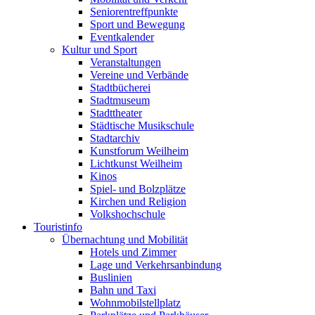
Seniorentreffpunkte
Sport und Bewegung
Eventkalender
Kultur und Sport
Veranstaltungen
Vereine und Verbände
Stadtbücherei
Stadtmuseum
Stadttheater
Städtische Musikschule
Stadtarchiv
Kunstforum Weilheim
Lichtkunst Weilheim
Kinos
Spiel- und Bolzplätze
Kirchen und Religion
Volkshochschule
Touristinfo
Übernachtung und Mobilität
Hotels und Zimmer
Lage und Verkehrsanbindung
Buslinien
Bahn und Taxi
Wohnmobilstellplatz