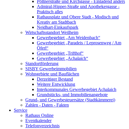
Pöltnerstraße und Kirchgasse - Einladend anders
Admiral-Hipper-Straße und Apothekergasse -
Praktisch alles
Rathausplatz und Obere Stadt - Modisch und
Kreativ am Stadtbach
Neidhart-Einkaufspark
Wirtschaftsstandort Weilheim
Gewerbegebiet „Am Weidenbach“
Gewerbegebiet „Paradeis / Leprosenweg / Am
Öferl“
Gewerbegebiet „Trifthof“
Gewerbegebiet „Achalaich“
Standortförderung
SISBY Gewerbeimmobilien
Wohngebiete und Bauflächen
Derzeitiger Bestand
Weitere Entwicklung
Interkommunales Gewerbegebiet Achalaich
Grundstücks- und Immobilienangebote
Grund- und Gewerbesteuersätze (Stadtkämmerei)
Zahlen - Daten - Fakten
Service
Rathaus Online
Eventkalender
Telefonverzeichnis