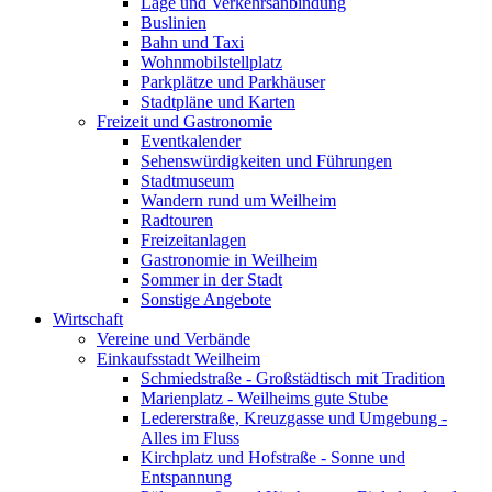
Lage und Verkehrsanbindung
Buslinien
Bahn und Taxi
Wohnmobilstellplatz
Parkplätze und Parkhäuser
Stadtpläne und Karten
Freizeit und Gastronomie
Eventkalender
Sehenswürdigkeiten und Führungen
Stadtmuseum
Wandern rund um Weilheim
Radtouren
Freizeitanlagen
Gastronomie in Weilheim
Sommer in der Stadt
Sonstige Angebote
Wirtschaft
Vereine und Verbände
Einkaufsstadt Weilheim
Schmiedstraße - Großstädtisch mit Tradition
Marienplatz - Weilheims gute Stube
Ledererstraße, Kreuzgasse und Umgebung -
Alles im Fluss
Kirchplatz und Hofstraße - Sonne und
Entspannung