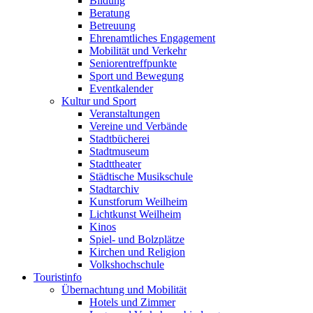
Bildung
Beratung
Betreuung
Ehrenamtliches Engagement
Mobilität und Verkehr
Seniorentreffpunkte
Sport und Bewegung
Eventkalender
Kultur und Sport
Veranstaltungen
Vereine und Verbände
Stadtbücherei
Stadtmuseum
Stadttheater
Städtische Musikschule
Stadtarchiv
Kunstforum Weilheim
Lichtkunst Weilheim
Kinos
Spiel- und Bolzplätze
Kirchen und Religion
Volkshochschule
Touristinfo
Übernachtung und Mobilität
Hotels und Zimmer