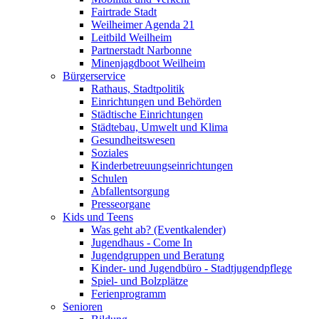
Fairtrade Stadt
Weilheimer Agenda 21
Leitbild Weilheim
Partnerstadt Narbonne
Minenjagdboot Weilheim
Bürgerservice
Rathaus, Stadtpolitik
Einrichtungen und Behörden
Städtische Einrichtungen
Städtebau, Umwelt und Klima
Gesundheitswesen
Soziales
Kinderbetreuungseinrichtungen
Schulen
Abfallentsorgung
Presseorgane
Kids und Teens
Was geht ab? (Eventkalender)
Jugendhaus - Come In
Jugendgruppen und Beratung
Kinder- und Jugendbüro - Stadtjugendpflege
Spiel- und Bolzplätze
Ferienprogramm
Senioren