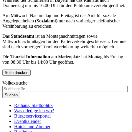
Während der Schulferien in Bayern hat das Rathaus auch
Donnerstag nur bis 16:00 Uhr für den Publikumsverkehr geöffnet.
Am Mittwoch Nachmittag und Freitag ist das Amt für soziale
Angelegenheiten
(Sozialamt)
nur nach vorheriger telefonischer
Vereinbarung zu erreichen.
Das
Standesamt
ist an Montagnachmittagen sowie
Mittwochnachmittagen für den Parteiverkehr geschlossen. Termine
sind nach vorheriger Terminvereinbarung weiterhin möglich.
Die
Tourist Information
am Marienplatz hat Montag bis Freitag
von 08:30 Uhr bis 14:00 Uhr geöffnet.
Seite drucken
Volltextsuche
Suchen
Rathaus, Stadtpolitik
Was erledige ich wo?
Bürgerserviceportal
Eventkalender
Hotels und Zimmer
Buslinien