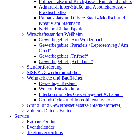
Pöltnerstraße und Kirchgasse - Einladend anders
Admiral-Hipper-Straße und Apothekergasse -
Praktisch alles
Rathausplatz und Obere Stadt - Modisch und
Kreativ am Stadtbach
Neidhart-Einkaufspark
Wirtschaftsstandort Weilheim
Gewerbegebiet „Am Weidenbach“
Gewerbegebiet „Paradeis / Leprosenweg / Am
Öferl“
Gewerbegebiet „Trifthof“
Gewerbegebiet „Achalaich“
Standortförderung
SISBY Gewerbeimmobilien
Wohngebiete und Bauflächen
Derzeitiger Bestand
Weitere Entwicklung
Interkommunales Gewerbegebiet Achalaich
Grundstücks- und Immobilienangebote
Grund- und Gewerbesteuersätze (Stadtkämmerei)
Zahlen - Daten - Fakten
Service
Rathaus Online
Eventkalender
Telefonverzeichnis