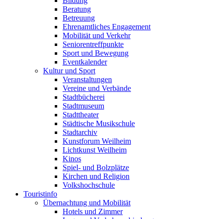
Bildung
Beratung
Betreuung
Ehrenamtliches Engagement
Mobilität und Verkehr
Seniorentreffpunkte
Sport und Bewegung
Eventkalender
Kultur und Sport
Veranstaltungen
Vereine und Verbände
Stadtbücherei
Stadtmuseum
Stadttheater
Städtische Musikschule
Stadtarchiv
Kunstforum Weilheim
Lichtkunst Weilheim
Kinos
Spiel- und Bolzplätze
Kirchen und Religion
Volkshochschule
Touristinfo
Übernachtung und Mobilität
Hotels und Zimmer