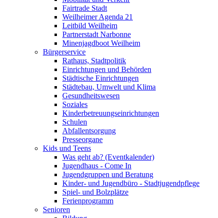
Fairtrade Stadt
Weilheimer Agenda 21
Leitbild Weilheim
Partnerstadt Narbonne
Minenjagdboot Weilheim
Bürgerservice
Rathaus, Stadtpolitik
Einrichtungen und Behörden
Städtische Einrichtungen
Städtebau, Umwelt und Klima
Gesundheitswesen
Soziales
Kinderbetreuungseinrichtungen
Schulen
Abfallentsorgung
Presseorgane
Kids und Teens
Was geht ab? (Eventkalender)
Jugendhaus - Come In
Jugendgruppen und Beratung
Kinder- und Jugendbüro - Stadtjugendpflege
Spiel- und Bolzplätze
Ferienprogramm
Senioren