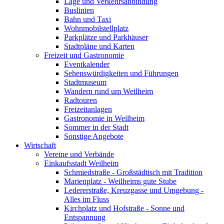
Lage und Verkehrsanbindung
Buslinien
Bahn und Taxi
Wohnmobilstellplatz
Parkplätze und Parkhäuser
Stadtpläne und Karten
Freizeit und Gastronomie
Eventkalender
Sehenswürdigkeiten und Führungen
Stadtmuseum
Wandern rund um Weilheim
Radtouren
Freizeitanlagen
Gastronomie in Weilheim
Sommer in der Stadt
Sonstige Angebote
Wirtschaft
Vereine und Verbände
Einkaufsstadt Weilheim
Schmiedstraße - Großstädtisch mit Tradition
Marienplatz - Weilheims gute Stube
Ledererstraße, Kreuzgasse und Umgebung -
Alles im Fluss
Kirchplatz und Hofstraße - Sonne und
Entspannung