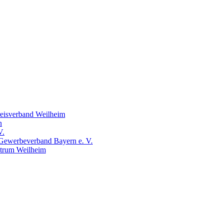
eisverband Weilheim
n
V.
Gewerbeverband Bayern e. V.
trum Weilheim