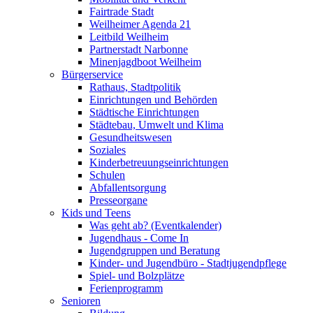
Fairtrade Stadt
Weilheimer Agenda 21
Leitbild Weilheim
Partnerstadt Narbonne
Minenjagdboot Weilheim
Bürgerservice
Rathaus, Stadtpolitik
Einrichtungen und Behörden
Städtische Einrichtungen
Städtebau, Umwelt und Klima
Gesundheitswesen
Soziales
Kinderbetreuungseinrichtungen
Schulen
Abfallentsorgung
Presseorgane
Kids und Teens
Was geht ab? (Eventkalender)
Jugendhaus - Come In
Jugendgruppen und Beratung
Kinder- und Jugendbüro - Stadtjugendpflege
Spiel- und Bolzplätze
Ferienprogramm
Senioren