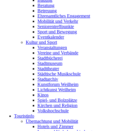
Bildung
Beratung
Betreuung
Ehrenamtliches Engagement
Mobilität und Verkehr
Seniorentreffpunkte
Sport und Bewegung
Eventkalender
Kultur und Sport
Veranstaltungen
Vereine und Verbände
Stadtbücherei
Stadtmuseum
Stadttheater
Städtische Musikschule
Stadtarchiv
Kunstforum Weilheim
Lichtkunst Weilheim
Kinos
Spiel- und Bolzplätze
Kirchen und Religion
Volkshochschule
Touristinfo
Übernachtung und Mobilität
Hotels und Zimmer