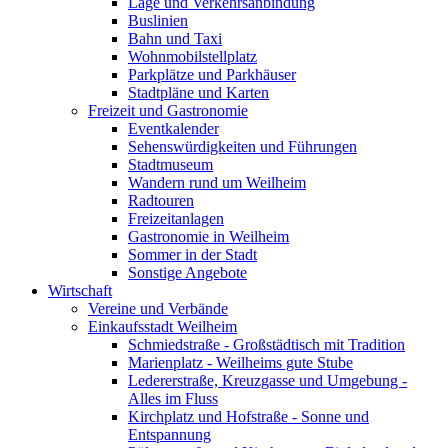
Lage und Verkehrsanbindung
Buslinien
Bahn und Taxi
Wohnmobilstellplatz
Parkplätze und Parkhäuser
Stadtpläne und Karten
Freizeit und Gastronomie
Eventkalender
Sehenswürdigkeiten und Führungen
Stadtmuseum
Wandern rund um Weilheim
Radtouren
Freizeitanlagen
Gastronomie in Weilheim
Sommer in der Stadt
Sonstige Angebote
Wirtschaft
Vereine und Verbände
Einkaufsstadt Weilheim
Schmiedstraße - Großstädtisch mit Tradition
Marienplatz - Weilheims gute Stube
Ledererstraße, Kreuzgasse und Umgebung -
Alles im Fluss
Kirchplatz und Hofstraße - Sonne und
Entspannung