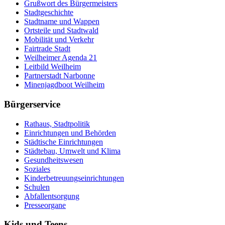
Grußwort des Bürgermeisters
Stadtgeschichte
Stadtname und Wappen
Ortsteile und Stadtwald
Mobilität und Verkehr
Fairtrade Stadt
Weilheimer Agenda 21
Leitbild Weilheim
Partnerstadt Narbonne
Minenjagdboot Weilheim
Bürgerservice
Rathaus, Stadtpolitik
Einrichtungen und Behörden
Städtische Einrichtungen
Städtebau, Umwelt und Klima
Gesundheitswesen
Soziales
Kinderbetreuungseinrichtungen
Schulen
Abfallentsorgung
Presseorgane
Kids
und Teens