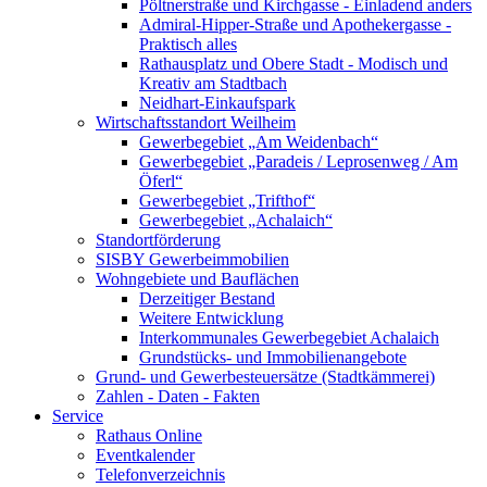
Pöltnerstraße und Kirchgasse - Einladend anders
Admiral-Hipper-Straße und Apothekergasse -
Praktisch alles
Rathausplatz und Obere Stadt - Modisch und
Kreativ am Stadtbach
Neidhart-Einkaufspark
Wirtschaftsstandort Weilheim
Gewerbegebiet „Am Weidenbach“
Gewerbegebiet „Paradeis / Leprosenweg / Am
Öferl“
Gewerbegebiet „Trifthof“
Gewerbegebiet „Achalaich“
Standortförderung
SISBY Gewerbeimmobilien
Wohngebiete und Bauflächen
Derzeitiger Bestand
Weitere Entwicklung
Interkommunales Gewerbegebiet Achalaich
Grundstücks- und Immobilienangebote
Grund- und Gewerbesteuersätze (Stadtkämmerei)
Zahlen - Daten - Fakten
Service
Rathaus Online
Eventkalender
Telefonverzeichnis