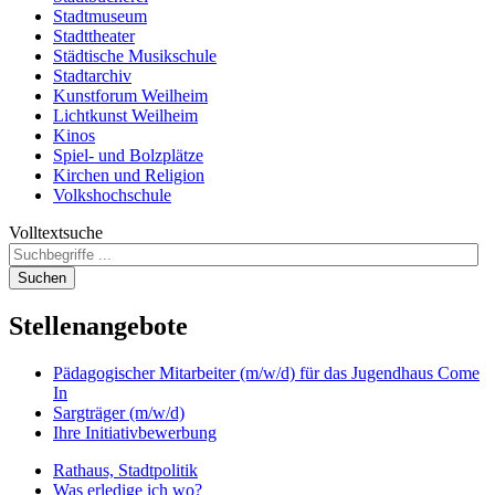
Stadtmuseum
Stadttheater
Städtische Musikschule
Stadtarchiv
Kunstforum Weilheim
Lichtkunst Weilheim
Kinos
Spiel- und Bolzplätze
Kirchen und Religion
Volkshochschule
Volltextsuche
Suchen
Stellenangebote
Pädagogischer Mitarbeiter (m/w/d) für das Jugendhaus Come
In
Sargträger (m/w/d)
Ihre Initiativbewerbung
Rathaus, Stadtpolitik
Was erledige ich wo?