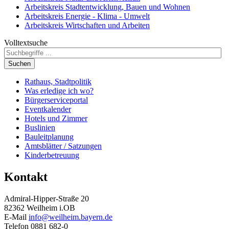
Arbeitskreis Stadtentwicklung, Bauen und Wohnen
Arbeitskreis Energie - Klima - Umwelt
Arbeitskreis Wirtschaften und Arbeiten
Volltextsuche
Suchen
Rathaus, Stadtpolitik
Was erledige ich wo?
Bürgerserviceportal
Eventkalender
Hotels und Zimmer
Buslinien
Bauleitplanung
Amtsblätter / Satzungen
Kinderbetreuung
Kontakt
Admiral-Hipper-Straße 20
82362 Weilheim i.OB
E-Mail
info@weilheim.bayern.de
Telefon 0881 682-0