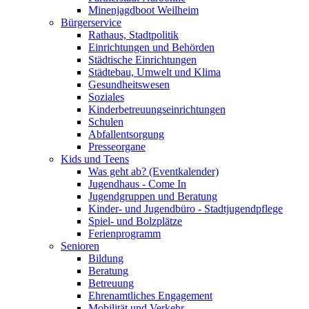
Minenjagdboot Weilheim
Bürgerservice
Rathaus, Stadtpolitik
Einrichtungen und Behörden
Städtische Einrichtungen
Städtebau, Umwelt und Klima
Gesundheitswesen
Soziales
Kinderbetreuungseinrichtungen
Schulen
Abfallentsorgung
Presseorgane
Kids und Teens
Was geht ab? (Eventkalender)
Jugendhaus - Come In
Jugendgruppen und Beratung
Kinder- und Jugendbüro - Stadtjugendpflege
Spiel- und Bolzplätze
Ferienprogramm
Senioren
Bildung
Beratung
Betreuung
Ehrenamtliches Engagement
Mobilität und Verkehr