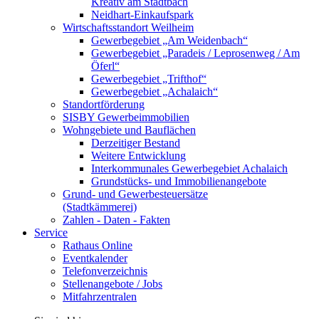
Kreativ am Stadtbach
Neidhart-Einkaufspark
Wirtschaftsstandort Weilheim
Gewerbegebiet „Am Weidenbach“
Gewerbegebiet „Paradeis / Leprosenweg / Am
Öferl“
Gewerbegebiet „Trifthof“
Gewerbegebiet „Achalaich“
Standortförderung
SISBY Gewerbeimmobilien
Wohngebiete und Bauflächen
Derzeitiger Bestand
Weitere Entwicklung
Interkommunales Gewerbegebiet Achalaich
Grundstücks- und Immobilienangebote
Grund- und Gewerbesteuersätze
(Stadtkämmerei)
Zahlen - Daten - Fakten
Service
Rathaus Online
Eventkalender
Telefonverzeichnis
Stellenangebote / Jobs
Mitfahrzentralen