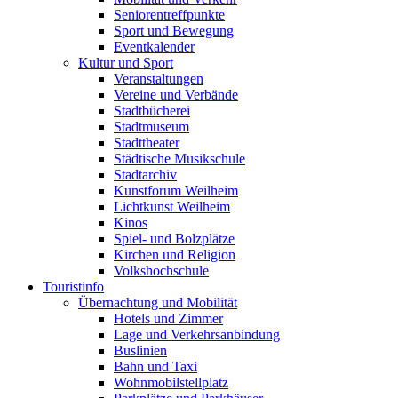
Seniorentreffpunkte
Sport und Bewegung
Eventkalender
Kultur und Sport
Veranstaltungen
Vereine und Verbände
Stadtbücherei
Stadtmuseum
Stadttheater
Städtische Musikschule
Stadtarchiv
Kunstforum Weilheim
Lichtkunst Weilheim
Kinos
Spiel- und Bolzplätze
Kirchen und Religion
Volkshochschule
Touristinfo
Übernachtung und Mobilität
Hotels und Zimmer
Lage und Verkehrsanbindung
Buslinien
Bahn und Taxi
Wohnmobilstellplatz