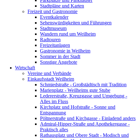
Parkplätze und Parkhäuser
Stadtpläne und Karten
Freizeit und Gastronomie
Eventkalender
Sehenswürdigkeiten und Führungen
Stadtmuseum
Wandern rund um Weilheim
Radtouren
Freizeitanlagen
Gastronomie in Weilheim
Sommer in der Stadt
Sonstige Angebote
Wirtschaft
Vereine und Verbände
Einkaufsstadt Weilheim
Schmiedstraße - Großstädtisch mit Tradition
Marienplatz - Weilheims gute Stube
Ledererstraße, Kreuzgasse und Umgebung -
Alles im Fluss
Kirchplatz und Hofstraße - Sonne und
Entspannung
Pöltnerstraße und Kirchgasse - Einladend anders
Admiral-Hipper-Straße und Apothekergasse -
Praktisch alles
Rathausplatz und Obere Stadt - Modisch und