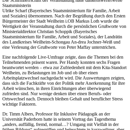
Die Schirmherrschaft der Veranstaltung hatte dankenswerterweise
Staatsministerin
Ulrike Scharf (Bayerisches Staatsministerium für Familie, Arbeit
und Soziales) übernommen. Nach der Begrüßung durch den Ersten
Bürgermeister der Stadt Weilheim i.OB Markus Loth wurde die
Wertigkeit der Veranstaltung durch die persönlichen Grußworte von
Ministerialdirektor Christian Schoppik (Bayerisches
Staatsministerium für Familie, Arbeit und Soziales), der Landrätin
des Landkreises Weilheim-Schongau An-drea Jochner-Weiß und
eine Verlesung der Grußworte von Peter Maffay unterstrichen.
Eine nachfolgende
Live
-Umfrage zeigte, dass die Themen bei den
Teilnehmenden präsent waren. Per
Handy
konnten sechs Fragen
beantwortet werden – etwa zur Zufriedenheit mit dem Kita-Standort
Weilheim, zu Belastungen im Job und ob über einen
Arbeitsplatzwechsel nachgedacht wird. Die Auswertungen zeigten,
dass sich die Fachkräfte von der Politik mehr Anerkennung für ihre
Arbeit wünschen, in ihren Einrichtungen aber überwiegend
zufrieden sind. Nur wenige denken über einen Berufs- oder
Ortswechsel nach. Dennoch bleiben Gehalt und beruflicher Stress
wichtige Faktoren.
Dr. Timm Albers, Professor für Inklusive Pädagogik an der
Universität Paderborn hatte in seinem Vortrag das Tagesthema
„anders, auffällig, fremd, normal…? Umgang mit Vielfalt in der
frühen Bildung“ aufgegriffen und beleuchtete in kurzweiliger, aber