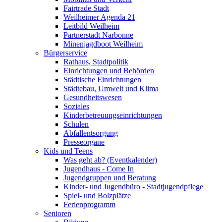
Fairtrade Stadt
Weilheimer Agenda 21
Leitbild Weilheim
Partnerstadt Narbonne
Minenjagdboot Weilheim
Bürgerservice
Rathaus, Stadtpolitik
Einrichtungen und Behörden
Städtische Einrichtungen
Städtebau, Umwelt und Klima
Gesundheitswesen
Soziales
Kinderbetreuungseinrichtungen
Schulen
Abfallentsorgung
Presseorgane
Kids und Teens
Was geht ab? (Eventkalender)
Jugendhaus - Come In
Jugendgruppen und Beratung
Kinder- und Jugendbüro - Stadtjugendpflege
Spiel- und Bolzplätze
Ferienprogramm
Senioren