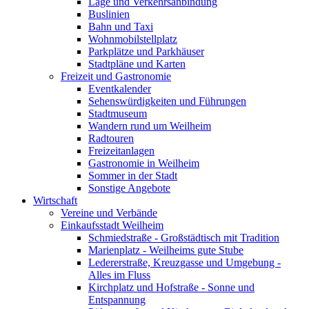
Lage und Verkehrsanbindung
Buslinien
Bahn und Taxi
Wohnmobilstellplatz
Parkplätze und Parkhäuser
Stadtpläne und Karten
Freizeit und Gastronomie
Eventkalender
Sehenswürdigkeiten und Führungen
Stadtmuseum
Wandern rund um Weilheim
Radtouren
Freizeitanlagen
Gastronomie in Weilheim
Sommer in der Stadt
Sonstige Angebote
Wirtschaft
Vereine und Verbände
Einkaufsstadt Weilheim
Schmiedstraße - Großstädtisch mit Tradition
Marienplatz - Weilheims gute Stube
Ledererstraße, Kreuzgasse und Umgebung -
Alles im Fluss
Kirchplatz und Hofstraße - Sonne und
Entspannung