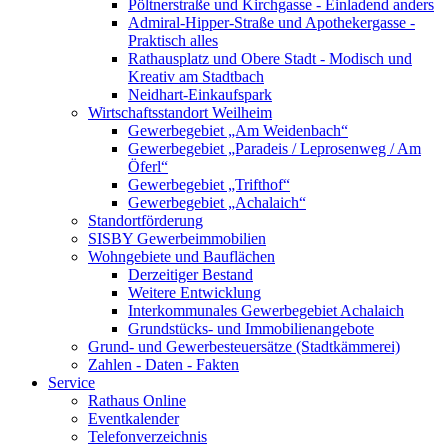
Pöltnerstraße und Kirchgasse - Einladend anders
Admiral-Hipper-Straße und Apothekergasse -
Praktisch alles
Rathausplatz und Obere Stadt - Modisch und
Kreativ am Stadtbach
Neidhart-Einkaufspark
Wirtschaftsstandort Weilheim
Gewerbegebiet „Am Weidenbach“
Gewerbegebiet „Paradeis / Leprosenweg / Am
Öferl“
Gewerbegebiet „Trifthof“
Gewerbegebiet „Achalaich“
Standortförderung
SISBY Gewerbeimmobilien
Wohngebiete und Bauflächen
Derzeitiger Bestand
Weitere Entwicklung
Interkommunales Gewerbegebiet Achalaich
Grundstücks- und Immobilienangebote
Grund- und Gewerbesteuersätze (Stadtkämmerei)
Zahlen - Daten - Fakten
Service
Rathaus Online
Eventkalender
Telefonverzeichnis