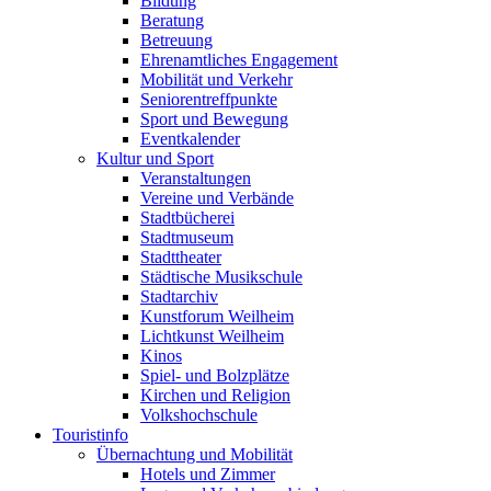
Bildung
Beratung
Betreuung
Ehrenamtliches Engagement
Mobilität und Verkehr
Seniorentreffpunkte
Sport und Bewegung
Eventkalender
Kultur und Sport
Veranstaltungen
Vereine und Verbände
Stadtbücherei
Stadtmuseum
Stadttheater
Städtische Musikschule
Stadtarchiv
Kunstforum Weilheim
Lichtkunst Weilheim
Kinos
Spiel- und Bolzplätze
Kirchen und Religion
Volkshochschule
Touristinfo
Übernachtung und Mobilität
Hotels und Zimmer