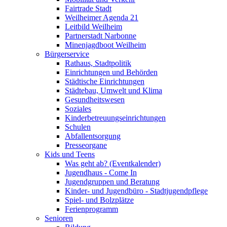
Fairtrade Stadt
Weilheimer Agenda 21
Leitbild Weilheim
Partnerstadt Narbonne
Minenjagdboot Weilheim
Bürgerservice
Rathaus, Stadtpolitik
Einrichtungen und Behörden
Städtische Einrichtungen
Städtebau, Umwelt und Klima
Gesundheitswesen
Soziales
Kinderbetreuungseinrichtungen
Schulen
Abfallentsorgung
Presseorgane
Kids und Teens
Was geht ab? (Eventkalender)
Jugendhaus - Come In
Jugendgruppen und Beratung
Kinder- und Jugendbüro - Stadtjugendpflege
Spiel- und Bolzplätze
Ferienprogramm
Senioren