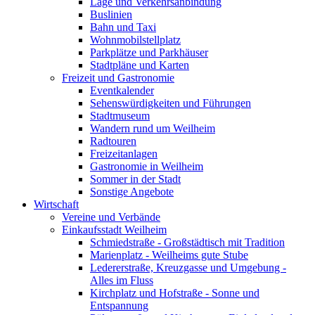
Lage und Verkehrsanbindung
Buslinien
Bahn und Taxi
Wohnmobilstellplatz
Parkplätze und Parkhäuser
Stadtpläne und Karten
Freizeit und Gastronomie
Eventkalender
Sehenswürdigkeiten und Führungen
Stadtmuseum
Wandern rund um Weilheim
Radtouren
Freizeitanlagen
Gastronomie in Weilheim
Sommer in der Stadt
Sonstige Angebote
Wirtschaft
Vereine und Verbände
Einkaufsstadt Weilheim
Schmiedstraße - Großstädtisch mit Tradition
Marienplatz - Weilheims gute Stube
Ledererstraße, Kreuzgasse und Umgebung -
Alles im Fluss
Kirchplatz und Hofstraße - Sonne und
Entspannung