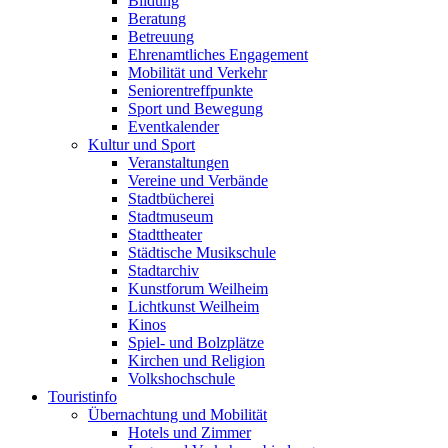
Bildung
Beratung
Betreuung
Ehrenamtliches Engagement
Mobilität und Verkehr
Seniorentreffpunkte
Sport und Bewegung
Eventkalender
Kultur und Sport
Veranstaltungen
Vereine und Verbände
Stadtbücherei
Stadtmuseum
Stadttheater
Städtische Musikschule
Stadtarchiv
Kunstforum Weilheim
Lichtkunst Weilheim
Kinos
Spiel- und Bolzplätze
Kirchen und Religion
Volkshochschule
Touristinfo
Übernachtung und Mobilität
Hotels und Zimmer