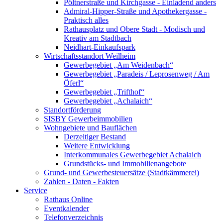
Pöltnerstraße und Kirchgasse - Einladend anders
Admiral-Hipper-Straße und Apothekergasse -
Praktisch alles
Rathausplatz und Obere Stadt - Modisch und
Kreativ am Stadtbach
Neidhart-Einkaufspark
Wirtschaftsstandort Weilheim
Gewerbegebiet „Am Weidenbach“
Gewerbegebiet „Paradeis / Leprosenweg / Am
Öferl“
Gewerbegebiet „Trifthof“
Gewerbegebiet „Achalaich“
Standortförderung
SISBY Gewerbeimmobilien
Wohngebiete und Bauflächen
Derzeitiger Bestand
Weitere Entwicklung
Interkommunales Gewerbegebiet Achalaich
Grundstücks- und Immobilienangebote
Grund- und Gewerbesteuersätze (Stadtkämmerei)
Zahlen - Daten - Fakten
Service
Rathaus Online
Eventkalender
Telefonverzeichnis